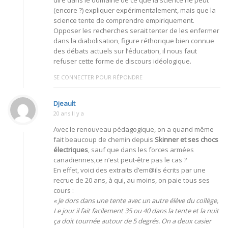
dire dans le domaine de ce que la science ne peut
(encore ?) expliquer expérimentalement, mais que la
science tente de comprendre empiriquement.
Opposer les recherches serait tenter de les enfermer
dans la diabolisation, figure réthorique bien connue
des débats actuels sur l’éducation, il nous faut
refuser cette forme de discours idéologique.
SE CONNECTER POUR RÉPONDRE
Djeault
20 ans Il y a
Avec le renouveau pédagogique, on a quand même
fait beaucoup de chemin depuis
Skinner et ses chocs
électriques
, sauf que dans les forces armées
canadiennes,ce n’est peut-être pas le cas ?
En effet, voici des extraits d’em@ils écrits par une
recrue de 20 ans, à qui, au moins, on paie tous ses
cours :
« Je dors dans une tente avec un autre élève du collège,
Le jour il fait facilement 35 ou 40 dans la tente et la nuit
ça doit tournée autour de 5 degrés. On a deux casier