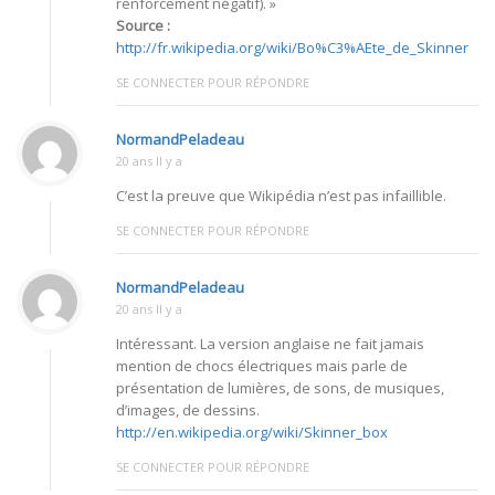
renforcement négatif). »
Source :
http://fr.wikipedia.org/wiki/Bo%C3%AEte_de_Skinner
SE CONNECTER POUR RÉPONDRE
NormandPeladeau
20 ans Il y a
C’est la preuve que Wikipédia n’est pas infaillible.
SE CONNECTER POUR RÉPONDRE
NormandPeladeau
20 ans Il y a
Intéressant. La version anglaise ne fait jamais
mention de chocs électriques mais parle de
présentation de lumières, de sons, de musiques,
d’images, de dessins.
http://en.wikipedia.org/wiki/Skinner_box
SE CONNECTER POUR RÉPONDRE