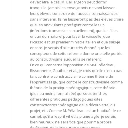
devait être le cas, M. Baillargeon peut dormir
tranquille. Jamais les enseignants ne vont laisser
leurs élèves construire de fausses connaissances
sans intervenir. Ils ne laisseront pas des élèves croire
que les anovulants protègent contre les ITS
(infections transmises sexuellement), que les filles
ont un don naturel pour laver la vaisselle, que
Picasso est un premier ministre italien et que sais-je
encore. Je serais d’ailleurs très étonné que les
concepteurs de cette réforme donne une telle portée
au constructivisme auquel ils se réfèrent.
En ce qui concerne l’opposition de MM. Péladeau,
Bissonnette, Gauthier et al., je crois qu’elle n’en a pas
tant contre le constructivisme comme théorie de
l’apprentissage, que contre le constructivisme comme
théorie de la pratique pédagogique, cette théorie
(plus ou moins formalisée) qui sous-tend les
différentes pratiques pédagogiques dites
constructivistes : pédagogie de la découverte, du
projet, etc. Comme M. Péladeau est un habitué de ce
carnet, qu’il a l’esprit vif et la plume agile, je serais
bien heureux, ne serait-ce que pour ma propre
édification, de le lire sur ce dernier point.