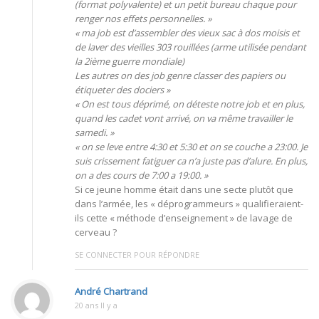
(format polyvalente) et un petit bureau chaque pour
renger nos effets personnelles. »
« ma job est d’assembler des vieux sac à dos moisis et
de laver des vieilles 303 rouillées (arme utilisée pendant
la 2ième guerre mondiale)
Les autres on des job genre classer des papiers ou
étiqueter des dociers »
« On est tous déprimé, on déteste notre job et en plus,
quand les cadet vont arrivé, on va même travailler le
samedi. »
« on se leve entre 4:30 et 5:30 et on se couche a 23:00. Je
suis crissement fatiguer ca n’a juste pas d’alure. En plus,
on a des cours de 7:00 a 19:00. »
Si ce jeune homme était dans une secte plutôt que
dans l’armée, les « déprogrammeurs » qualifieraient-
ils cette « méthode d’enseignement » de lavage de
cerveau ?
SE CONNECTER POUR RÉPONDRE
André Chartrand
20 ans Il y a