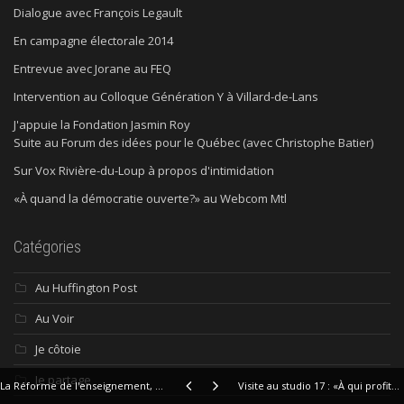
Dialogue avec François Legault
En campagne électorale 2014
Entrevue avec Jorane au FEQ
Intervention au Colloque Génération Y à Villard-de-Lans
J'appuie la Fondation Jasmin Roy
Suite au Forum des idées pour le Québec (avec Christophe Batier)
Sur Vox Rivière-du-Loup à propos d'intimidation
«À quand la démocratie ouverte?» au Webcom Mtl
Catégories
Au Huffington Post
Au Voir
Je côtoie
Je partage
La Réforme de l'enseignement, qu'ossa donne ?
Visite au studio 17 : «À qui profite la Réforme ?»