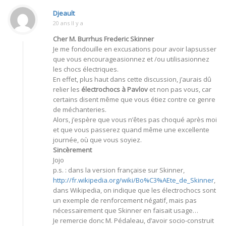
Djeault
20 ans Il y a
Cher M. Burrhus Frederic Skinner
Je me fondouille en excusations pour avoir lapsusser
que vous encourageasionnez et /ou utilisasionnez
les chocs électriques.
En effet, plus haut dans cette discussion, j’aurais dû
relier les
électrochocs à Pavlov
et non pas vous, car
certains disent même que vous étiez contre ce genre
de méchanteries.
Alors, j’espère que vous n’êtes pas choqué après moi
et que vous passerez quand même une excellente
journée, où que vous soyiez.
Sincèrement
Jojo
p.s. : dans la version française sur Skinner,
http://fr.wikipedia.org/wiki/Bo%C3%AEte_de_Skinner
,
dans Wikipedia, on indique que les électrochocs sont
un exemple de renforcement négatif, mais pas
nécessairement que Skinner en faisait usage…
Je remercie donc M. Pédaleau, d’avoir socio-construit