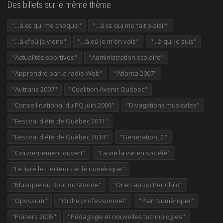
Des billets sur le même thème
"...à ce qui me choque"
"...à ce qui me fait plaisir"
"...à d'où je viens"
"...à où je m'en vais"
"...à qui je suis"
"Actualités sportives"
"Administration scolaire"
"Apprendre par la radio Web"
"Atlanta 2007"
"Autrans 2007"
"Coalition Avenir Québec"
"Conseil national du PQ juin 2006"
"Divagations musicales"
"Festival d'été de Québec 2011"
"Festival d'été de Québec 2014"
"Generation_C"
"Gouvernement ouvert"
"La vie la vie en société"
"Le livre les lecteurs et le numérique"
"Musique du Bout du Monde"
"One Laptop Per Child"
"Opossum"
"Ordre professionnel"
"Plan Numérique"
"Poitiers 2005"
"Pédagogie et nouvelles technologies"