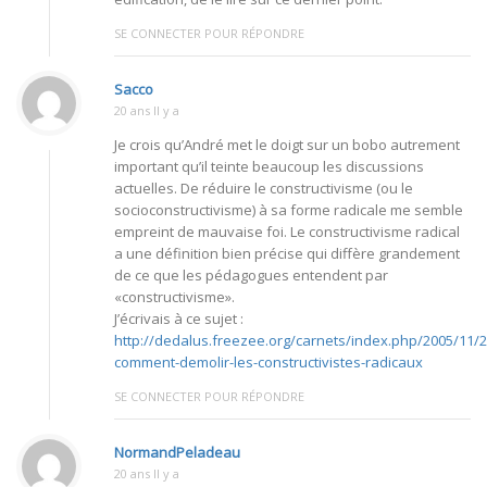
SE CONNECTER POUR RÉPONDRE
Sacco
20 ans Il y a
Je crois qu’André met le doigt sur un bobo autrement
important qu’il teinte beaucoup les discussions
actuelles. De réduire le constructivisme (ou le
socioconstructivisme) à sa forme radicale me semble
empreint de mauvaise foi. Le constructivisme radical
a une définition bien précise qui diffère grandement
de ce que les pédagogues entendent par
«constructivisme».
J’écrivais à ce sujet :
http://dedalus.freezee.org/carnets/index.php/2005/11/2
comment-demolir-les-constructivistes-radicaux
SE CONNECTER POUR RÉPONDRE
NormandPeladeau
20 ans Il y a