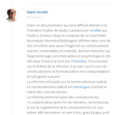
Mario Asselin
20 ans Il y a
Dans un documentaire qui sera diffusé demain à la
Première Chaîne de Radio-Canada (voir
ce billet
qui
t’aidera à mieux situer le contexte de ce court billet
laconique), Normand Baillargeon affirme dans une de
ses envolées que «Jean Piaget est un constructiviste
notoire, contestable et contesté, dont les théories sur
l’apprentissage sont intenables en psychologie et ont
été mise à mal et à mort par
Chomsky
». Poursuivant
sur le thème de la réforme, il se met «sur le cas» du
constructivisme et formule (selon mon interprétation)
le syllogisme suivant :
La réforme est basée sur le constructivisme radical.
Le constructivisme radical est
misologue
, il prône la
haine des connaissances.
La réforme prône la haine des connaissances.
Tu comprendras qu’en fin de semaine, j’ai beaucoup
lu sur le cognitivisme et le constructivisme. Je suis
même allé rencontrer un ami à moi, grand-papa, prof