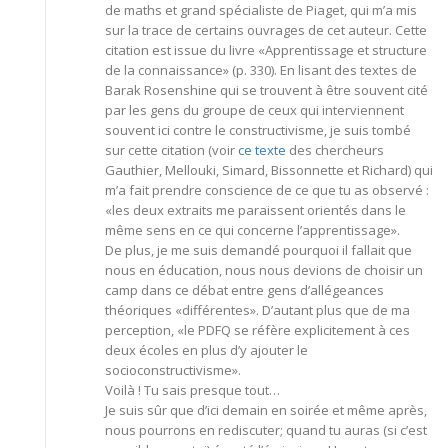
de maths et grand spécialiste de Piaget, qui m’a mis
sur la trace de certains ouvrages de cet auteur. Cette
citation est issue du livre «Apprentissage et structure
de la connaissance» (p. 330). En lisant des textes de
Barak Rosenshine qui se trouvent à être souvent cité
par les gens du groupe de ceux qui interviennent
souvent ici contre le constructivisme, je suis tombé
sur cette citation (voir
ce texte
des chercheurs
Gauthier, Mellouki, Simard, Bissonnette et Richard) qui
m’a fait prendre conscience de ce que tu as observé :
«les deux extraits me paraissent orientés dans le
même sens en ce qui concerne l’apprentissage».
De plus, je me suis demandé pourquoi il fallait que
nous en éducation, nous nous devions de choisir un
camp dans ce débat entre gens d’allégeances
théoriques «différentes». D’autant plus que de ma
perception, «le PDFQ se réfère explicitement à ces
deux écoles en plus d’y ajouter le
socioconstructivisme».
Voilà ! Tu sais presque tout…
Je suis sûr que d’ici demain en soirée et même après,
nous pourrons en rediscuter; quand tu auras (si c’est