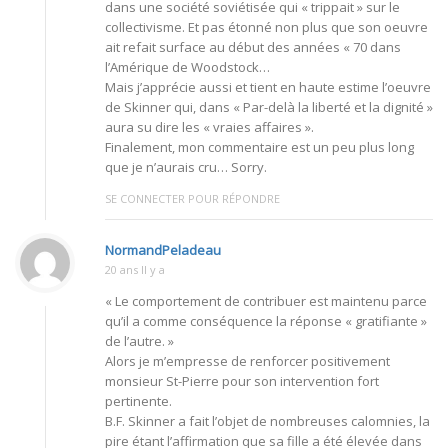
dans une société soviétisée qui « trippait » sur le
collectivisme. Et pas étonné non plus que son oeuvre
ait refait surface au début des années « 70 dans
l’Amérique de Woodstock…
Mais j’apprécie aussi et tient en haute estime l’oeuvre
de Skinner qui, dans « Par-delà la liberté et la dignité »
aura su dire les « vraies affaires ».
Finalement, mon commentaire est un peu plus long
que je n’aurais cru… Sorry.
SE CONNECTER POUR RÉPONDRE
NormandPeladeau
20 ans Il y a
« Le comportement de contribuer est maintenu parce
qu’il a comme conséquence la réponse « gratifiante »
de l’autre. »
Alors je m’empresse de renforcer positivement
monsieur St-Pierre pour son intervention fort
pertinente.
B.F. Skinner a fait l’objet de nombreuses calomnies, la
pire étant l’affirmation que sa fille a été élevée dans