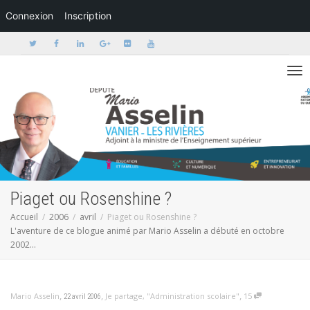
Connexion
Inscription
Activer/dé
Piaget ou Rosenshine ?
Accueil
2006
avril
Piaget ou Rosenshine ?
L'aventure de ce blogue animé par Mario Asselin a débuté en octobre
2002...
,
,
,
Mario Asselin
Je partage
,
"Administration scolaire"
15
22 avril 2006