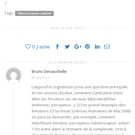
?
Tags:
"Administration scolaire"
PARTAGER CECI
0
J'aime
15 COMMENTAIRES
Bruno Devauchelle
20 ans Il y a
L’approche cognitiviste pose une question principale
et non encore résolue, comment s’articulent entre
elles les fonctions du cerveau déjà identifiées
(mémoire, perception…). Si l’on prend l’exemple des
émotions (cf la revue Sciences Humaines de Mai 2006)
on peut se demander, par exemple, comment
interfèrent émotion, perception, mémorisation, action
? On entre dans le domaine de la complexité, c’est à