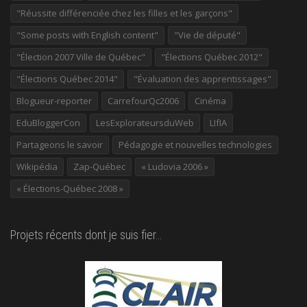
"Réussite différenciée chez les filles et les garçons"
"Some posts with English content"
"Vie de député"
"Élection 2007 Ville de Québec"
"Élections Québec 2012"
"Élections Québec 2014"
"Évaluation des apprentissages"
Blogueur-reporter
CarrefourQc2006
Cinéma
EduBloggerCon
LesExplorateursduWeb
LIfIA
Partageons le savoir
Pédagogie et nouvelles technologies
Wikipédia
Zap-Québec
« Ludovia 2006 »
« Élections-Québec 2008 »
Projets récents dont je suis fier…