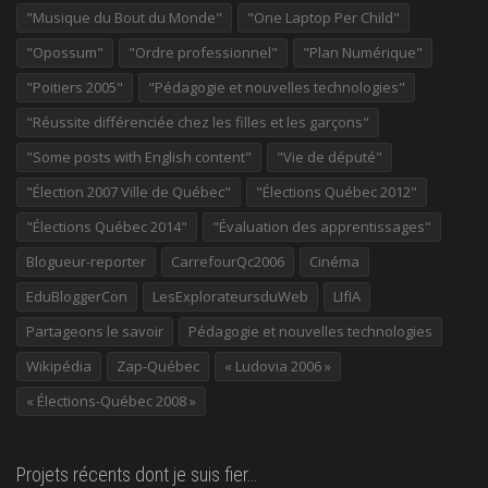
"Musique du Bout du Monde"
"One Laptop Per Child"
"Opossum"
"Ordre professionnel"
"Plan Numérique"
"Poitiers 2005"
"Pédagogie et nouvelles technologies"
"Réussite différenciée chez les filles et les garçons"
"Some posts with English content"
"Vie de député"
"Élection 2007 Ville de Québec"
"Élections Québec 2012"
"Élections Québec 2014"
"Évaluation des apprentissages"
Blogueur-reporter
CarrefourQc2006
Cinéma
EduBloggerCon
LesExplorateursduWeb
LIfIA
Partageons le savoir
Pédagogie et nouvelles technologies
Wikipédia
Zap-Québec
« Ludovia 2006 »
« Élections-Québec 2008 »
Projets récents dont je suis fier…