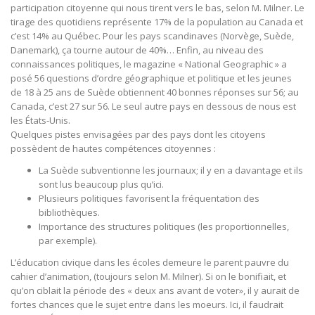
participation citoyenne qui nous tirent vers le bas, selon M. Milner. Le
tirage des quotidiens représente 17% de la population au Canada et
c’est 14% au Québec. Pour les pays scandinaves (Norvège, Suède,
Danemark), ça tourne autour de 40%… Enfin, au niveau des
connaissances politiques, le magazine « National Geographic » a
posé 56 questions d’ordre géographique et politique et les jeunes
de 18 à 25 ans de Suède obtiennent 40 bonnes réponses sur 56; au
Canada, c’est 27 sur 56. Le seul autre pays en dessous de nous est
les États-Unis.
Quelques pistes envisagées par des pays dont les citoyens
possèdent de hautes compétences citoyennes :
La Suède subventionne les journaux; il y en a davantage et ils
sont lus beaucoup plus qu’ici.
Plusieurs politiques favorisent la fréquentation des
bibliothèques.
Importance des structures politiques (les proportionnelles,
par exemple).
L’éducation civique dans les écoles demeure le parent pauvre du
cahier d’animation, (toujours selon M. Milner). Si on le bonifiait, et
qu’on ciblait la période des « deux ans avant de voter», il y aurait de
fortes chances que le sujet entre dans les moeurs. Ici, il faudrait