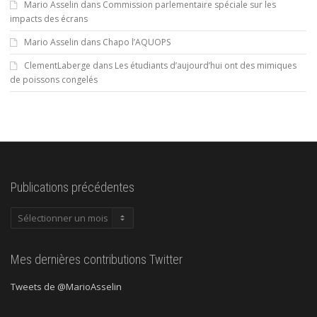
Mario Asselin
dans
Commission parlementaire spéciale sur les
impacts des écrans
Mario Asselin
dans
Chapo l’AQUOPS
ClementLaberge
dans
Les étudiants d’aujourd’hui ont des mimiques
de poissons congelés
Publications précédentes
Publications
précédentes
Mes dernières contributions Twitter
Tweets de @MarioAsselin