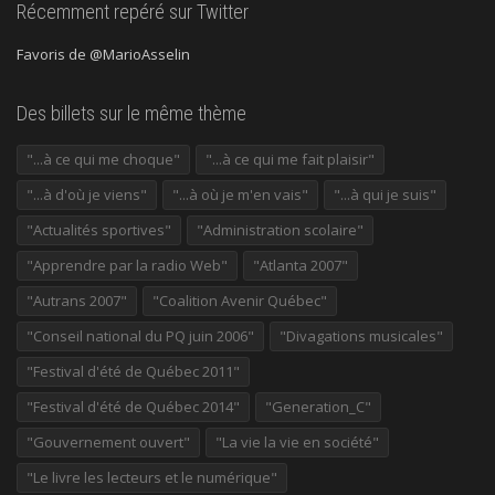
Récemment repéré sur Twitter
Favoris de @MarioAsselin
Des billets sur le même thème
"...à ce qui me choque"
"...à ce qui me fait plaisir"
"...à d'où je viens"
"...à où je m'en vais"
"...à qui je suis"
"Actualités sportives"
"Administration scolaire"
"Apprendre par la radio Web"
"Atlanta 2007"
"Autrans 2007"
"Coalition Avenir Québec"
"Conseil national du PQ juin 2006"
"Divagations musicales"
"Festival d'été de Québec 2011"
"Festival d'été de Québec 2014"
"Generation_C"
"Gouvernement ouvert"
"La vie la vie en société"
"Le livre les lecteurs et le numérique"