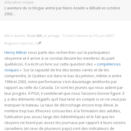
éducation civique
L'aventure de ce blogue animé par Mario Asselin a débuté en octobre
2002...
,
,
Mario Asselin
Je partage
,
"Conseil national du PQ juin 2006"
,
10 juin 2006
,
Blogueur-reporter
0
Henry Milner
nous parle des recherches sur la participation
citoyenne et il arrive à ce constat devant les membres du parti
québécois. Il a écrit un livre sur cette question des «
compétences
civiques
». Sur la capacité de lire des textes variés et de les
comprendre, le Québec est dans le bas du peloton, même si entre
1994 et 2003, notre performance s’est davantage améliorée par
rapport au celle du Canada. Ce sont les jeunes qui nous aident par
leur progrès. À PISA, il semblerait que nous fassions bonne figure. Il
y a des éléments négatifs qu’il faut tenir en compte si on ne veut pas
manquer le bateau. Le taux de décrochage encore trop élevé, le
nombre trop bas d’heures consacrées à la formation des adultes,
l’utilisation pas assez large des bibliothèques et le fait que les
citoyens ne lisent pas assez les journaux par rapport à leurs voisins
canadiens (et ceux de plusieurs pays) sont des indicateurs de