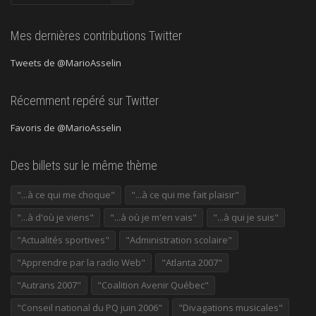
précédentes
Mes dernières contributions Twitter
Tweets de @MarioAsselin
Récemment repéré sur Twitter
Favoris de @MarioAsselin
Des billets sur le même thème
"...à ce qui me choque"
"...à ce qui me fait plaisir"
"...à d'où je viens"
"...à où je m'en vais"
"...à qui je suis"
"Actualités sportives"
"Administration scolaire"
"Apprendre par la radio Web"
"Atlanta 2007"
"Autrans 2007"
"Coalition Avenir Québec"
"Conseil national du PQ juin 2006"
"Divagations musicales"