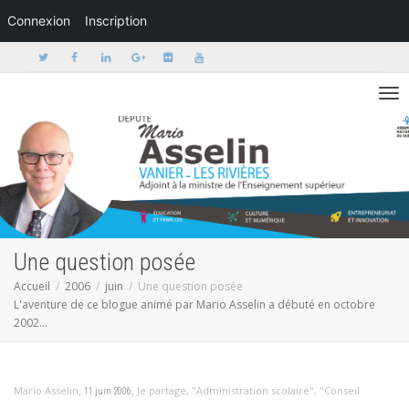
Connexion
Inscription
Activer/dé
Une question posée
Accueil
2006
juin
Une question posée
L'aventure de ce blogue animé par Mario Asselin a débuté en octobre
2002...
,
,
Mario Asselin
Je partage
,
"Administration scolaire"
,
"Conseil
11 juin 2006