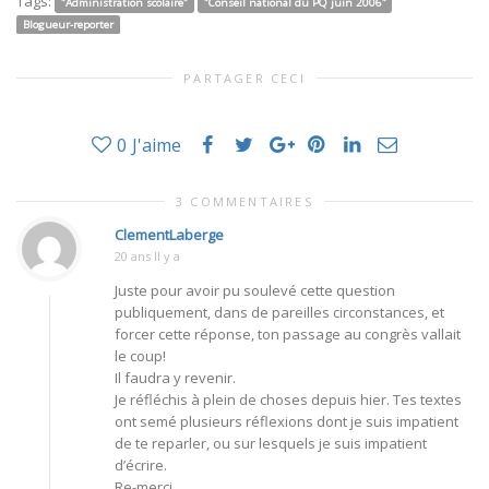
Tags:
"Administration scolaire"
"Conseil national du PQ juin 2006"
Blogueur-reporter
PARTAGER CECI
0
J'aime
3 COMMENTAIRES
ClementLaberge
20 ans Il y a
Juste pour avoir pu soulevé cette question
publiquement, dans de pareilles circonstances, et
forcer cette réponse, ton passage au congrès vallait
le coup!
Il faudra y revenir.
Je réfléchis à plein de choses depuis hier. Tes textes
ont semé plusieurs réflexions dont je suis impatient
de te reparler, ou sur lesquels je suis impatient
d’écrire.
Re-merci.