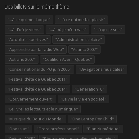
Des billets sur le même thème
"...à ce qui me choque"
"...à ce qui me fait plaisir"
"...à d'où je viens"
"...à où je m'en vais"
"...à qui je suis"
"Actualités sportives"
"Administration scolaire"
"Apprendre par la radio Web"
"Atlanta 2007"
"Autrans 2007"
"Coalition Avenir Québec"
"Conseil national du PQ juin 2006"
"Divagations musicales"
"Festival d'été de Québec 2011"
"Festival d'été de Québec 2014"
"Generation_C"
"Gouvernement ouvert"
"La vie la vie en société"
"Le livre les lecteurs et le numérique"
"Musique du Bout du Monde"
"One Laptop Per Child"
"Opossum"
"Ordre professionnel"
"Plan Numérique"
"Poitiers 2005"
"Pédagogie et nouvelles technologies"