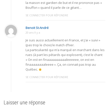
la maison est gardien de but et il ne prononce pas «
Bouffon » quand il parle de ce géant…
SE CONNECTER POUR RÉPONDRE
Benoit St-André
20 ans Il y a
Je suis aussi actuellement en France, et j’ai « suivi »
(pas trop le choix) le match d’hier.
La particuliarité qui m’a marqué en marchant dans les
rues (à part les pétards qui explosent), c’est le chant
« On est en finaaaaaaaaaaleeeeee, on est en
finaaaaaaaaleeee ». Ça, on connait pas trop au
Québec.
SE CONNECTER POUR RÉPONDRE
Laisser une réponse