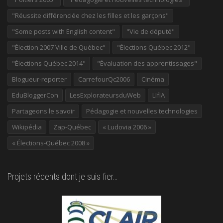
"Réussite différenciée chez les filles et les garçons"
"Some posts with English content"
"Vie de député"
"Élection 2007 Ville de Québec"
"Élections Québec 2012"
"Élections Québec 2014"
"Évaluation des apprentissages"
Blogueur-reporter
CarrefourQc2006
Cinéma
EduBloggerCon
LesExplorateursduWeb
LIfIA
Partageons le savoir
Pédagogie et nouvelles technologies
Wikipédia
Zap-Québec
« Ludovia 2006 »
« Élections-Québec 2008 »
Projets récents dont je suis fier…