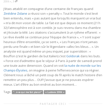
,
2006 »
3
J’étais attablé en compagnie d’une centaine de Français quand
Zinédine Zidane
a réussi son « penalty ». Tout le monde s’est levé
bien entendu, mais « pas autant que lorsqu’ils marquent un vrai but
» m’a dit mon voisin de table. Le fait est que depuis ce moment (21 h
32) l’atmosphère est à son comble. Je suis revenu dans ma chambre
et j’écoute la télé. Les citations s’accumulent à un rythme effarent : «
Le rêve éveillé se continue pour l’équipe de France », « Y sont super
heureux d’être ensemble, ça se sent », « Les Français n’ont jamais
perdu une finale » et bien sûr le légendaire «allez les bleus… ». Un
analyste est quand même un peu inquiet, par superstition : «
Bouffon (c’est le gardien de but Italien) c’est
Goldorak
dans les buts.
» Force est d’admettre que le séjour à Paris à partir de samedi prend
une toute autre dimension. Quand on voit
la nuée de monde sur les
Champs-Élysées
, on imagine à peine l’effervescence qui va régner.
Clément nous a lâché un petit coup de fil après le match histoire d’en
remettre un peu plus… OUF! J’avoue que je ne pouvais espérer
mieux. L’art d’être au bon endroit au bon moment…
Tags:
"...à ce qui me fait plaisir"
« Ludovia 2006 »
PARTAGER CECI