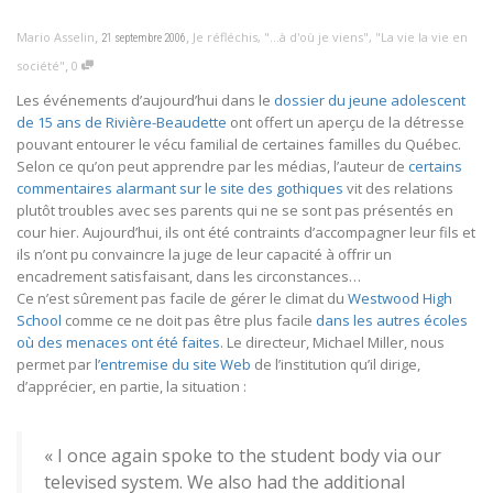
,
,
Mario Asselin
Je réfléchis
,
"...à d'où je viens"
,
"La vie la vie en
21 septembre 2006
,
société"
0
Les événements d’aujourd’hui dans le
dossier du jeune adolescent
de 15 ans de Rivière-Beaudette
ont offert un aperçu de la détresse
pouvant entourer le vécu familial de certaines familles du Québec.
Selon ce qu’on peut apprendre par les médias, l’auteur de
certains
commentaires alarmant sur le site des gothiques
vit des relations
plutôt troubles avec ses parents qui ne se sont pas présentés en
cour hier. Aujourd’hui, ils ont été contraints d’accompagner leur fils et
ils n’ont pu convaincre la juge de leur capacité à offrir un
encadrement satisfaisant, dans les circonstances…
Ce n’est sûrement pas facile de gérer le climat du
Westwood High
School
comme ce ne doit pas être plus facile
dans les autres écoles
où des menaces ont été faites
. Le directeur, Michael Miller, nous
permet par
l’entremise du site Web
de l’institution qu’il dirige,
d’apprécier, en partie, la situation :
« I once again spoke to the student body via our
televised system. We also had the additional