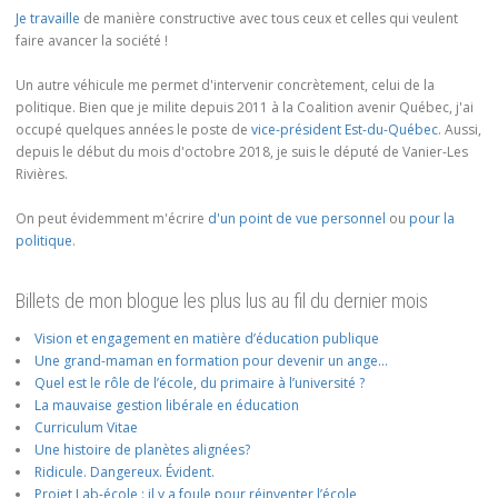
Je travaille
de manière constructive avec tous ceux et celles qui veulent
faire avancer la société !
Un autre véhicule me permet d'intervenir concrètement, celui de la
politique. Bien que je milite depuis 2011 à la Coalition avenir Québec, j'ai
occupé quelques années le poste de
vice-président Est-du-Québec
. Aussi,
depuis le début du mois d'octobre 2018, je suis le député de Vanier-Les
Rivières.
On peut évidemment m'écrire
d'un point de vue personnel
ou
pour la
politique
.
Billets de mon blogue les plus lus au fil du dernier mois
Vision et engagement en matière d’éducation publique
Une grand-maman en formation pour devenir un ange…
Quel est le rôle de l’école, du primaire à l’université ?
La mauvaise gestion libérale en éducation
Curriculum Vitae
Une histoire de planètes alignées?
Ridicule. Dangereux. Évident.
Projet Lab-école : il y a foule pour réinventer l’école