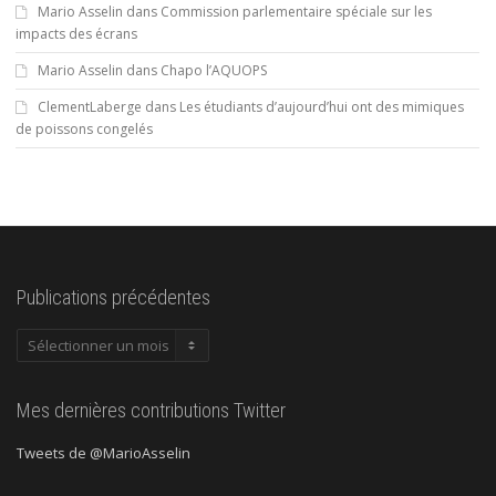
Mario Asselin
dans
Commission parlementaire spéciale sur les
impacts des écrans
Mario Asselin
dans
Chapo l’AQUOPS
ClementLaberge
dans
Les étudiants d’aujourd’hui ont des mimiques
de poissons congelés
Publications précédentes
Publications
précédentes
Mes dernières contributions Twitter
Tweets de @MarioAsselin