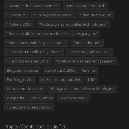
"Musique du Bout du Monde"
"One Laptop Per Child"
"Opossum"
"Ordre professionnel"
"Plan Numérique"
"Poitiers 2005"
"Pédagogie et nouvelles technologies"
"Réussite différenciée chez les filles et les garçons"
"Some posts with English content"
"Vie de député"
"Élection 2007 Ville de Québec"
"Élections Québec 2012"
"Élections Québec 2014"
"Évaluation des apprentissages"
Blogueur-reporter
CarrefourQc2006
Cinéma
EduBloggerCon
LesExplorateursduWeb
LIfIA
Partageons le savoir
Pédagogie et nouvelles technologies
Wikipédia
Zap-Québec
« Ludovia 2006 »
« Élections-Québec 2008 »
Projets récents dont je suis fier…