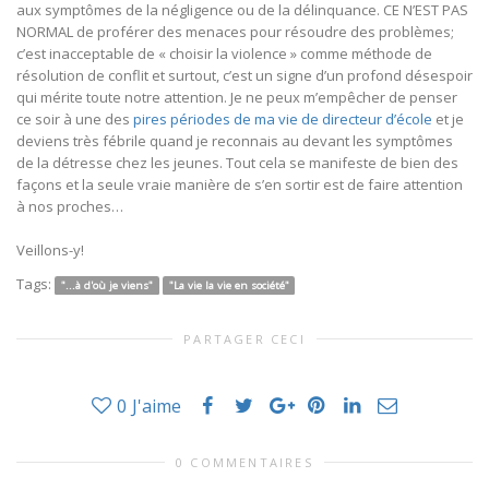
aux symptômes de la négligence ou de la délinquance. CE N’EST PAS
NORMAL de proférer des menaces pour résoudre des problèmes;
c’est inacceptable de « choisir la violence » comme méthode de
résolution de conflit et surtout, c’est un signe d’un profond désespoir
qui mérite toute notre attention. Je ne peux m’empêcher de penser
ce soir à une des
pires périodes de ma vie de directeur d’école
et je
deviens très fébrile quand je reconnais au devant les symptômes
de la détresse chez les jeunes. Tout cela se manifeste de bien des
façons et la seule vraie manière de s’en sortir est de faire attention
à nos proches…
Veillons-y!
Tags:
"...à d'où je viens"
"La vie la vie en société"
PARTAGER CECI
0
J'aime
0 COMMENTAIRES