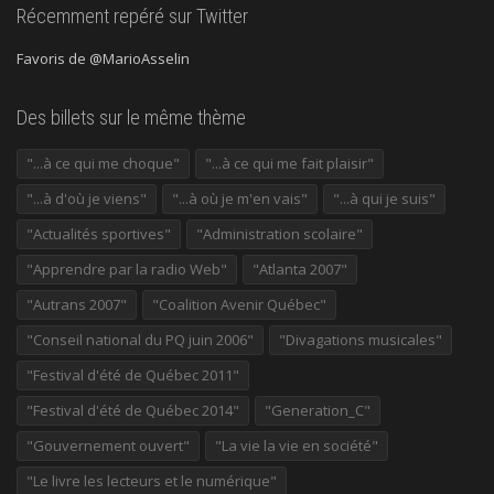
Récemment repéré sur Twitter
Favoris de @MarioAsselin
Des billets sur le même thème
"...à ce qui me choque"
"...à ce qui me fait plaisir"
"...à d'où je viens"
"...à où je m'en vais"
"...à qui je suis"
"Actualités sportives"
"Administration scolaire"
"Apprendre par la radio Web"
"Atlanta 2007"
"Autrans 2007"
"Coalition Avenir Québec"
"Conseil national du PQ juin 2006"
"Divagations musicales"
"Festival d'été de Québec 2011"
"Festival d'été de Québec 2014"
"Generation_C"
"Gouvernement ouvert"
"La vie la vie en société"
"Le livre les lecteurs et le numérique"