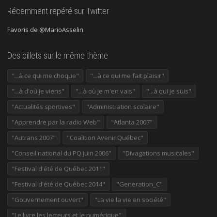
Récemment repéré sur Twitter
Favoris de @MarioAsselin
Des billets sur le même thème
"...à ce qui me choque"
"...à ce qui me fait plaisir"
"...à d'où je viens"
"...à où je m'en vais"
"...à qui je suis"
"Actualités sportives"
"Administration scolaire"
"Apprendre par la radio Web"
"Atlanta 2007"
"Autrans 2007"
"Coalition Avenir Québec"
"Conseil national du PQ juin 2006"
"Divagations musicales"
"Festival d'été de Québec 2011"
"Festival d'été de Québec 2014"
"Generation_C"
"Gouvernement ouvert"
"La vie la vie en société"
"Le livre les lecteurs et le numérique"