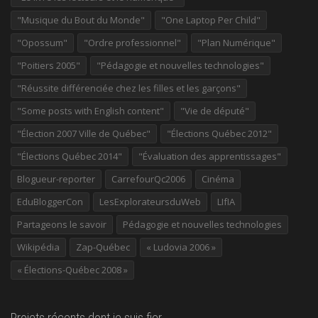
"Musique du Bout du Monde"
"One Laptop Per Child"
"Opossum"
"Ordre professionnel"
"Plan Numérique"
"Poitiers 2005"
"Pédagogie et nouvelles technologies"
"Réussite différenciée chez les filles et les garçons"
"Some posts with English content"
"Vie de député"
"Élection 2007 Ville de Québec"
"Élections Québec 2012"
"Élections Québec 2014"
"Évaluation des apprentissages"
Blogueur-reporter
CarrefourQc2006
Cinéma
EduBloggerCon
LesExplorateursduWeb
LIfIA
Partageons le savoir
Pédagogie et nouvelles technologies
Wikipédia
Zap-Québec
« Ludovia 2006 »
« Élections-Québec 2008 »
Projets récents dont je suis fier…