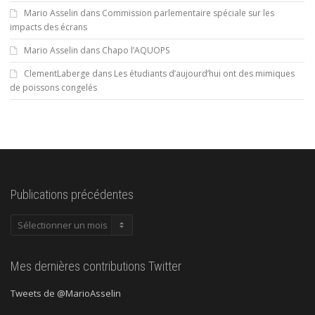
Mario Asselin
dans
Commission parlementaire spéciale sur les
impacts des écrans
Mario Asselin
dans
Chapo l’AQUOPS
ClementLaberge
dans
Les étudiants d’aujourd’hui ont des mimiques
de poissons congelés
Publications précédentes
Publications
précédentes
Mes dernières contributions Twitter
Tweets de @MarioAsselin