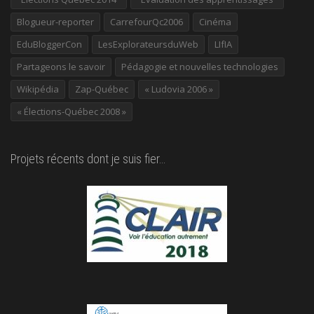
Blogueur-reporter
CarrefourQc2006
Cinéma
EduBloggerCon
LesExplorateursduWeb
LIfIA
Partageons le savoir
Pédagogie et nouvelles technologies
Wikipédia
Zap-Québec
« Ludovia 2006 »
« Élections-Québec 2008 »
Projets récents dont je suis fier…