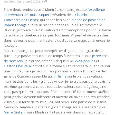
,
société"
,
CarrefourQc2006
3
Entre deux rendez-vous à Montréal ce matin, j’écoute
l’excellente
intervention de Louis Duquet
(Président de la
Chambre de
Commerce de Québec
) qui est en lien avec
la prise de position de
Robert Lepage
que j’ai lu hier soir dans Le Soleil. Tout comme M.
Duquet, je trouve que l’utilisation du mot xénophobe pour qualifier le
caractère de Québec est un peu fort, mais s’il permet de se cracher
dans les mains pour manifester plus d’ouverture aux différences, je
l’accepte.
Mais ce matin, je ne peux m’empêcher d’ajouter mon grain de sel
puisque je passe beaucoup de temps à Montréal et que
je reviens
de New York
. Je n’ai pas entendu ce que M.M.
Yves Jacques
et
Gaston L’heureux
ont dit sur le même sujet (j’écouterai quand j’aurai
une minute), mais je ne voudrais pas non plus que l’ouverture des
gens de Québec ressemble au
nihilisme
sur le plan des valeurs
manifestées dans les «grandes villes». Je ne crois pas au relativisme
extrême qui mène à ce que toutes les valeurs soient égales. Je ne
crois pas qu’une ville qui possède une identité forte comme Québec
peut (et doit) devenir tolérante et ouverte au niveau de ces grandes
villes qui, à force de tout vouloir, ont perdu une partie de leur âme.
New York semble avoir fait un gros ménage sous le leadership du
Maire Giuliani
, mais Montréal fait pitié à voir dans son acceptation