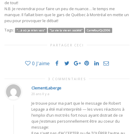
de tout!
N.B. Je reviendrai pour faire un peu de nuance… le temps me
manque. Il fallait bien que le gars de Québec à Montréal en mette un
peu pour provoquer le débat!
Tags:
"...à où je m'en vais"
"La vie la vie en société"
CarrefourQc2006
PARTAGER CECI
0
J'aime
3 COMMENTAIRES
ClementLaberge
20 ans Il y a
Je trouve pour ma part que le message de Robert
Lepage a été mal interprété — les vives réactions à
l’emploi d’un mot très fort nous ayant distrait de ce
que j’estimais personnellement être au coeur du
message:
Il ne s’agit pas d’ACCEPTER ou de TOLÉRER l’autre au