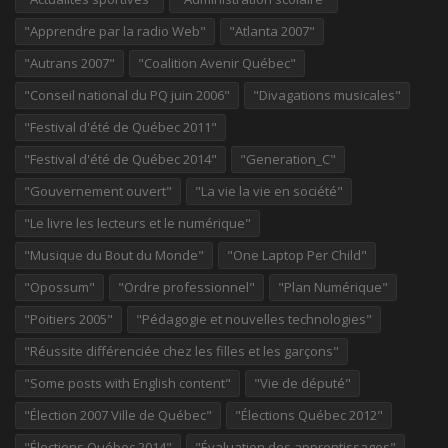
"Apprendre par la radio Web"
"Atlanta 2007"
"Autrans 2007"
"Coalition Avenir Québec"
"Conseil national du PQ juin 2006"
"Divagations musicales"
"Festival d'été de Québec 2011"
"Festival d'été de Québec 2014"
"Generation_C"
"Gouvernement ouvert"
"La vie la vie en société"
"Le livre les lecteurs et le numérique"
"Musique du Bout du Monde"
"One Laptop Per Child"
"Opossum"
"Ordre professionnel"
"Plan Numérique"
"Poitiers 2005"
"Pédagogie et nouvelles technologies"
"Réussite différenciée chez les filles et les garçons"
"Some posts with English content"
"Vie de député"
"Élection 2007 Ville de Québec"
"Élections Québec 2012"
"Élections Québec 2014"
"Évaluation des apprentissages"