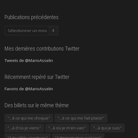
Publications précédentes
Publications
précédentes
Mes dernières contributions Twitter
Tweets de @MarioAsselin
Récemment repéré sur Twitter
Favoris de @MarioAsselin
Des billets sur le même thème
"...à ce qui me choque"
"...à ce qui me fait plaisir"
"...à d'où je viens"
"...à où je m'en vais"
"...à qui je suis"
"Actualités sportives"
"Administration scolaire"