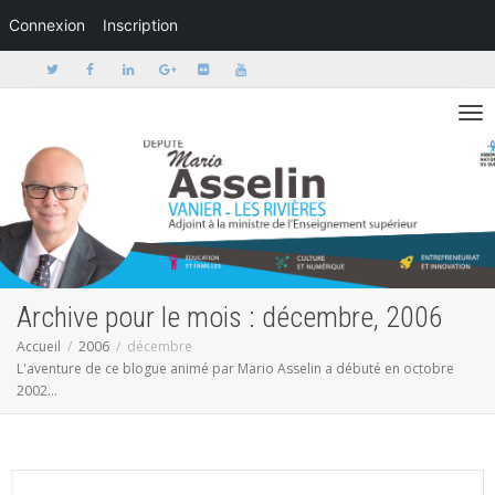
Connexion
Inscription
Activer/dé
Archive pour le mois : décembre, 2006
Accueil
2006
décembre
L'aventure de ce blogue animé par Mario Asselin a débuté en octobre
2002...