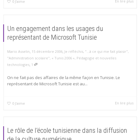
En lire plus
0
J'aime
Un engagement dans les usages du
représentant de Microsoft Tunisie
,
,
Mario Asselin
15 décembre 2006
Je réfléchis
,
"...à ce qui me fait plaisir"
,
"Administration scolaire"
,
« Tunis 2006 »
,
Pédagogie et nouvelles
,
technologies
1
On ne fait pas des affaires de la même façon en Tunisie. Le
représentant de Microsoft Tunisie est au...
En lire plus
0
J'aime
Le rôle de l’école tunisienne dans la diffusion
de la culture numérique