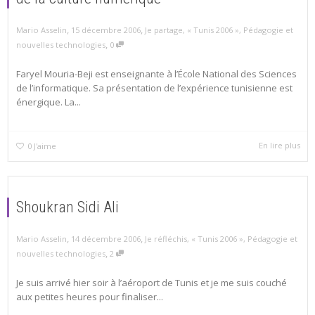
,
,
Mario Asselin
15 décembre 2006
Je partage
,
« Tunis 2006 »
,
Pédagogie et
,
nouvelles technologies
0
Faryel Mouria-Beji est enseignante à l’École National des Sciences
de l’informatique. Sa présentation de l’expérience tunisienne est
énergique. La...
En lire plus
0
J'aime
Shoukran Sidi Ali
,
,
Mario Asselin
14 décembre 2006
Je réfléchis
,
« Tunis 2006 »
,
Pédagogie et
,
nouvelles technologies
2
Je suis arrivé hier soir à l’aéroport de Tunis et je me suis couché
aux petites heures pour finaliser...