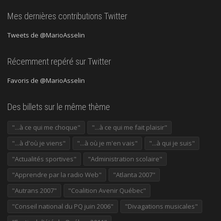
Mes dernières contributions Twitter
Tweets de @MarioAsselin
Récemment repéré sur Twitter
Favoris de @MarioAsselin
Des billets sur le même thème
"...à ce qui me choque"
"...à ce qui me fait plaisir"
"...à d'où je viens"
"...à où je m'en vais"
"...à qui je suis"
"Actualités sportives"
"Administration scolaire"
"Apprendre par la radio Web"
"Atlanta 2007"
"Autrans 2007"
"Coalition Avenir Québec"
"Conseil national du PQ juin 2006"
"Divagations musicales"