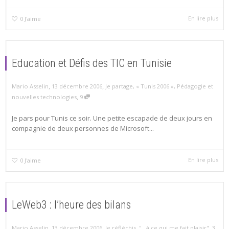
En lire plus
0
J'aime
Education et Défis des TIC en Tunisie
,
,
Mario Asselin
13 décembre 2006
Je partage
,
« Tunis 2006 »
,
Pédagogie et
,
nouvelles technologies
9
Je pars pour Tunis ce soir. Une petite escapade de deux jours en
compagnie de deux personnes de Microsoft...
En lire plus
0
J'aime
LeWeb3 : l’heure des bilans
,
,
,
Mario Asselin
13 décembre 2006
Je réfléchis
,
"...à ce qui me fait plaisir"
3