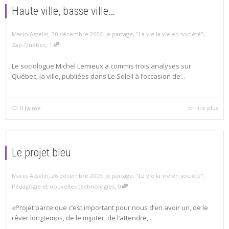
Haute ville, basse ville…
,
,
Mario Asselin
30 décembre 2006
Je partage
,
"La vie la vie en société"
,
,
Zap-Québec
1
Le sociologue Michel Lemieux a commis trois analyses sur
Québec, la ville, publiées dans Le Soleil à l’occasion de...
En lire plus
0
J'aime
Le projet bleu
,
,
Mario Asselin
26 décembre 2006
Je partage
,
"La vie la vie en société"
,
,
Pédagogie et nouvelles technologies
0
«Projet parce que c’est important pour nous d’en avoir un, de le
rêver longtemps, de le mijoter, de l’attendre,...