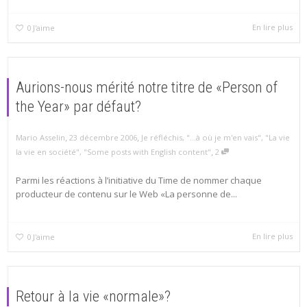
En lire plus
0
J'aime
Aurions-nous mérité notre titre de «Person of
the Year» par défaut?
,
,
Mario Asselin
23 décembre 2006
Je réfléchis
,
"...à où je m'en vais"
,
"La vie
,
la vie en société"
,
"Some posts with English content"
2
Parmi les réactions à l’initiative du Time de nommer chaque
producteur de contenu sur le Web «La personne de...
En lire plus
0
J'aime
Retour à la vie «normale»?