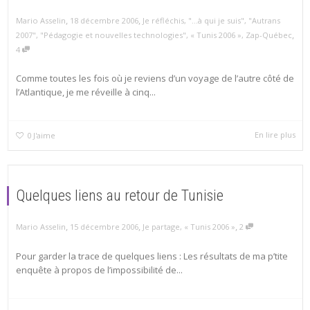
,
,
Mario Asselin
18 décembre 2006
Je réfléchis
,
"...à qui je suis"
,
"Autrans
,
2007"
,
"Pédagogie et nouvelles technologies"
,
« Tunis 2006 »
,
Zap-Québec
4
Comme toutes les fois où je reviens d’un voyage de l’autre côté de
l’Atlantique, je me réveille à cinq...
En lire plus
0
J'aime
Quelques liens au retour de Tunisie
,
,
,
Mario Asselin
15 décembre 2006
Je partage
,
« Tunis 2006 »
2
Pour garder la trace de quelques liens : Les résultats de ma p’tite
enquête à propos de l’impossibilité de...