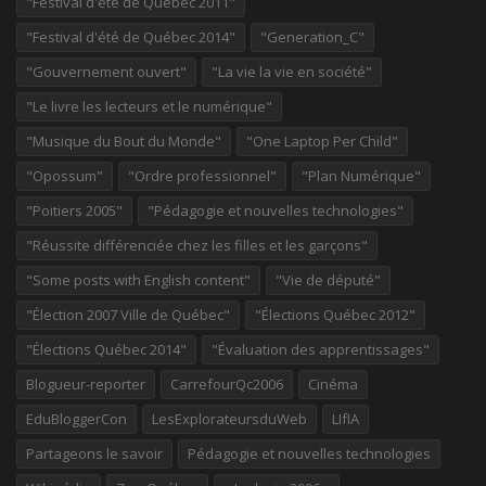
"Festival d'été de Québec 2011"
"Festival d'été de Québec 2014"
"Generation_C"
"Gouvernement ouvert"
"La vie la vie en société"
"Le livre les lecteurs et le numérique"
"Musique du Bout du Monde"
"One Laptop Per Child"
"Opossum"
"Ordre professionnel"
"Plan Numérique"
"Poitiers 2005"
"Pédagogie et nouvelles technologies"
"Réussite différenciée chez les filles et les garçons"
"Some posts with English content"
"Vie de député"
"Élection 2007 Ville de Québec"
"Élections Québec 2012"
"Élections Québec 2014"
"Évaluation des apprentissages"
Blogueur-reporter
CarrefourQc2006
Cinéma
EduBloggerCon
LesExplorateursduWeb
LIfIA
Partageons le savoir
Pédagogie et nouvelles technologies