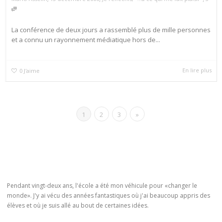
La conférence de deux jours a rassemblé plus de mille personnes
et a connu un rayonnement médiatique hors de...
En lire plus
0
J'aime
1
2
3
»
Pendant vingt-deux ans, l'école a été mon véhicule pour «changer le
monde». J'y ai vécu des années fantastiques où j'ai beaucoup appris des
élèves et où je suis allé au bout de certaines idées.