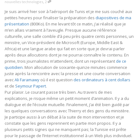
,
nouvelles technologies
2
Je suis arrivé hier soir à l’aéroport de Tunis et je me suis couché aux
petites heures pour finaliser la préparation des
diapositives de ma
présentation
(800Ko). En me levant tôt ce matin, j’ai réalisé que je
m’en allais vraiment à l’aveugle. Presque aucune référence
culturelle, une salle comble d’à peu près quatre cents personnes, un
ministre, un Vice-président de Microsoft (Europe, Middle East &
Africa) et une langue arabe qui fait en sorte que je devrai parler
après deux allocutions dont je ne pourrai connaître le contenu. En
prime, trois journalistes m’attendent, dont un représentant
de ce
quotidien
. Mon allocution de soixante-quinze minutes commence
juste après la rencontre avec la presse et une courte conversation
avec
Ali Faramawy
où il est question
des ordinateurs à cent dollars
et de
Seymour Papert
.
Pur plaisir. Le courant passe très bien. Au travers de mes
explications, je risque même un petit moment d’animation. Il y a du
dialogue et de l’écoute mutuelle. Finalement, j’ai été bien guidé par
les quelques conversations avec Thierry et des gens du ministère.
Je participe aussi à un débat à la suite de mon intervention et je
constate que les gens reprennent en partie mon propos. Il y a
plusieurs petits signes qui ne manquent pas; la Tunisie est prête
pour le passage de l’Internet institutionnel à un Web plus individuel.