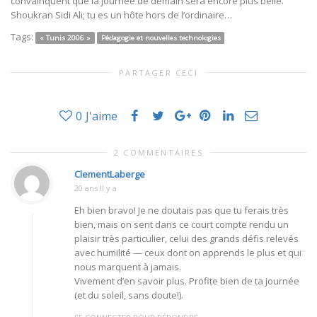
convainquent que la journée de demain sera encore plus belle.
Shoukran Sidi Ali; tu es un hôte hors de l’ordinaire…
Tags:
« Tunis 2006 »
Pédagogie et nouvelles technologies
PARTAGER CECI
0
J'aime
2 COMMENTAIRES
ClementLaberge
20 ans Il y a
Eh bien bravo! Je ne doutais pas que tu ferais très
bien, mais on sent dans ce court compte rendu un
plaisir très particulier, celui des grands défis relevés
avec humilité — ceux dont on apprends le plus et qui
nous marquent à jamais.
Vivement d’en savoir plus. Profite bien de ta journée
(et du soleil, sans doute!).