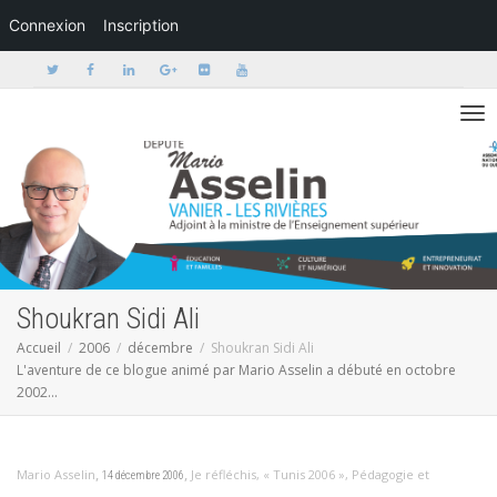
Connexion
Inscription
Activer/dé
Shoukran Sidi Ali
Accueil
2006
décembre
Shoukran Sidi Ali
L'aventure de ce blogue animé par Mario Asselin a débuté en octobre
2002...
,
,
Mario Asselin
Je réfléchis
,
« Tunis 2006 »
,
Pédagogie et
14 décembre 2006