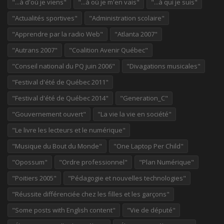
"...à d'où je viens"
"...à où je m'en vais"
"...à qui je suis"
"Actualités sportives"
"Administration scolaire"
"Apprendre par la radio Web"
"Atlanta 2007"
"Autrans 2007"
"Coalition Avenir Québec"
"Conseil national du PQ juin 2006"
"Divagations musicales"
"Festival d'été de Québec 2011"
"Festival d'été de Québec 2014"
"Generation_C"
"Gouvernement ouvert"
"La vie la vie en société"
"Le livre les lecteurs et le numérique"
"Musique du Bout du Monde"
"One Laptop Per Child"
"Opossum"
"Ordre professionnel"
"Plan Numérique"
"Poitiers 2005"
"Pédagogie et nouvelles technologies"
"Réussite différenciée chez les filles et les garçons"
"Some posts with English content"
"Vie de député"