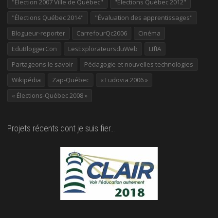
"Élection 2007 Ville de Québec"
"Élections Québec 2012"
"Élections Québec 2014"
"Évaluation des apprentissages"
Blogueur-reporter
CarrefourQc2006
Cinéma
EduBloggerCon
LesExplorateursduWeb
LIfIA
Partageons le savoir
Pédagogie et nouvelles technologies
Wikipédia
Zap-Québec
« Ludovia 2006 »
« Élections-Québec 2008 »
Projets récents dont je suis fier…