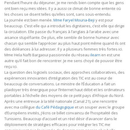
Pendant l’heure du déjeuner, je me rends bien compte que les gens
ont bien reçu mes idées. Il y a aussi ce climat de bonne entente où
les choses se disent telles qu’elles sont, sans sous-entendu.
La journée est bien menée.
Mme Faryel Mouria-Beji
y est pour
beaucoup. C’est elle qui a introduit les dignitaires, c’est elle qui dirige
la circulation. Elle passe du français à l’anglais à l’arabe avec une
aisance stupéfiante. De plus, elle semble de bonne humeur avec
chacun qui semble l’apprécier au plus haut point même quand ils ont
des doléances à lui adresser. Il y a plusieurs femmes très fortes ici.
Mme Hela Nafti Bargaoui passionnée du réseau
ilearn
en est une
autre qu’il fait bon de rencontrer. Je me sens choyé de pouvoir être
reçu ici.
La question des logiciels sociaux, des approches collaboratives, des
expériences innovantes d’intégration des TIC est au coeur de
beaucoup de conversations. Le ministre de l’Éducation a fait un
plaidoyer très énergique pour l’Internet haut débit et les ordinateurs
portables à l’échelle des moyens de ce petit pays d’Afrique du Nord.
Après une entrevue à la télé nationale (Canal 21), une rencontre
avec ma collègue
du Café Pédagogique
et un souper avec le groupe
d’Européens invités, j’écris ce billet convaincu de l’hospitalité des
Tunisiens. Beaucoup d’accueil et un réel désir d’avancer dans le
déploiement de stratégies efficaces pour intégrer les TIC me