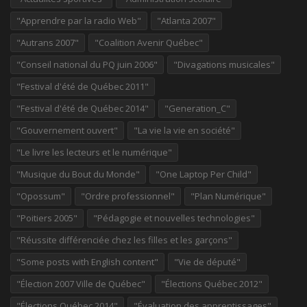
"Apprendre par la radio Web"
"Atlanta 2007"
"Autrans 2007"
"Coalition Avenir Québec"
"Conseil national du PQ juin 2006"
"Divagations musicales"
"Festival d'été de Québec 2011"
"Festival d'été de Québec 2014"
"Generation_C"
"Gouvernement ouvert"
"La vie la vie en société"
"Le livre les lecteurs et le numérique"
"Musique du Bout du Monde"
"One Laptop Per Child"
"Opossum"
"Ordre professionnel"
"Plan Numérique"
"Poitiers 2005"
"Pédagogie et nouvelles technologies"
"Réussite différenciée chez les filles et les garçons"
"Some posts with English content"
"Vie de député"
"Élection 2007 Ville de Québec"
"Élections Québec 2012"
"Élections Québec 2014"
"Évaluation des apprentissages"