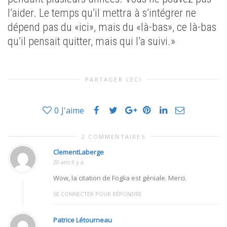
l’aider. Le temps qu’il mettra à s’intégrer ne
dépend pas du «ici», mais du «là-bas», ce là-bas
qu’il pensait quitter, mais qui l’a suivi.»
PARTAGER CECI
0
J'aime
2 COMMENTAIRES
ClementLaberge
20 ans Il y a
Wow, la citation de Foglia est géniale. Merci.
SE CONNECTER POUR RÉPONDRE
Patrice Létourneau