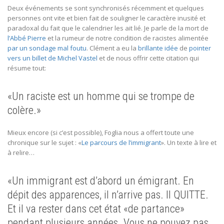
Deux événements se sont synchronisés récemment et quelques
personnes ont vite et bien fait de souligner le caractère inusité et
paradoxal du fait que le calendrier les ait lié. Je parle de la mort de
l’Abbé Pierre
et la rumeur de notre condition de racistes alimentée
par un sondage mal foutu
. Clément a eu la
brillante idée
de
pointer
vers un billet de Michel Vastel
et de nous offrir cette citation qui
résume tout:
«Un raciste est un homme qui se trompe de
colère.»
Mieux encore (si c’est possible), Foglia nous a offert toute une
chronique sur le sujet : «
Le parcours de l’immigrant
». Un texte à lire et
à relire…
«Un immigrant est d’abord un émigrant. En
dépit des apparences, il n’arrive pas. Il QUITTE.
Et il va rester dans cet état «de partance»
pendant plusieurs années. Vous ne pouvez pas