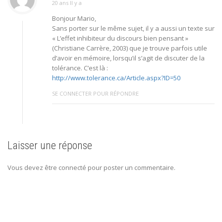
20 ans Il y a
Bonjour Mario,
Sans porter sur le même sujet, il y a aussi un texte sur
« L’effet inhibiteur du discours bien pensant »
(Christiane Carrère, 2003) que je trouve parfois utile
d’avoir en mémoire, lorsqu’il s’agit de discuter de la
tolérance. C’est là :
http://www.tolerance.ca/Article.aspx?ID=50
SE CONNECTER POUR RÉPONDRE
Laisser une réponse
Vous devez être connecté pour poster un commentaire.