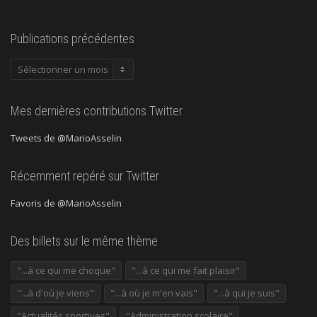
Publications précédentes
Publications
précédentes
Mes dernières contributions Twitter
Tweets de @MarioAsselin
Récemment repéré sur Twitter
Favoris de @MarioAsselin
Des billets sur le même thème
"...à ce qui me choque"
"...à ce qui me fait plaisir"
"...à d'où je viens"
"...à où je m'en vais"
"...à qui je suis"
"Actualités sportives"
"Administration scolaire"