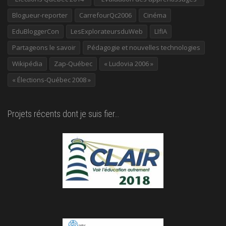
Blogueur-reporter
CarrefourQc2006
Cinéma
EduBloggerCon
LesExplorateursduWeb
LIfIA
Partageons le savoir
Pédagogie et nouvelles technologies
Wikipédia
Zap-Québec
« Ludovia 2006 »
« Élections-Québec 2008 »
Projets récents dont je suis fier…