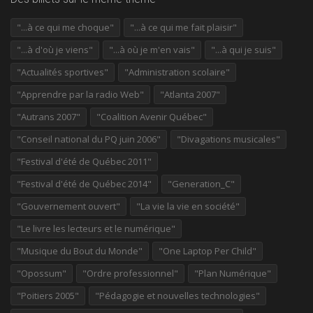
"...à ce qui me choque"
"...à ce qui me fait plaisir"
"...à d'où je viens"
"...à où je m'en vais"
"...à qui je suis"
"Actualités sportives"
"Administration scolaire"
"Apprendre par la radio Web"
"Atlanta 2007"
"Autrans 2007"
"Coalition Avenir Québec"
"Conseil national du PQ juin 2006"
"Divagations musicales"
"Festival d'été de Québec 2011"
"Festival d'été de Québec 2014"
"Generation_C"
"Gouvernement ouvert"
"La vie la vie en société"
"Le livre les lecteurs et le numérique"
"Musique du Bout du Monde"
"One Laptop Per Child"
"Opossum"
"Ordre professionnel"
"Plan Numérique"
"Poitiers 2005"
"Pédagogie et nouvelles technologies"