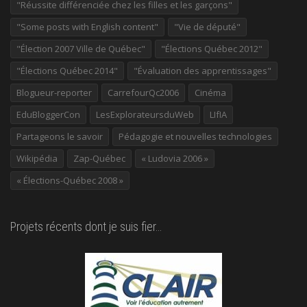
"Réussite différenciée chez les filles et les garçons"
"Some posts with English content"
"Vie de député"
"Élection 2007 Ville de Québec"
"Élections Québec 2012"
"Élections Québec 2014"
"Évaluation des apprentissages"
Blogueur-reporter
CarrefourQc2006
Cinéma
EduBloggerCon
LesExplorateursduWeb
LIfIA
Partageons le savoir
Pédagogie et nouvelles technologies
Wikipédia
Zap-Québec
« Ludovia 2006 »
« Élections-Québec 2008 »
Projets récents dont je suis fier…