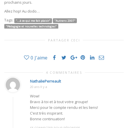
prochains jours.
Allez hop! Au dodo…
Tags:
"...à ce qui me fait plaisir"
"Autrans 2007"
"Pédagogie et nouvelles technologies"
PARTAGER CECI
0
J'aime
4 COMMENTAIRES
NathaliePerreault
20 ans Il y a
Wow!
Bravo à toi et à tout votre groupe!
Merci pour le compte rendu et les liens!
C’est très inspirant.
Bonne continuation!
SE CONNECTER POUR RÉPONDRE