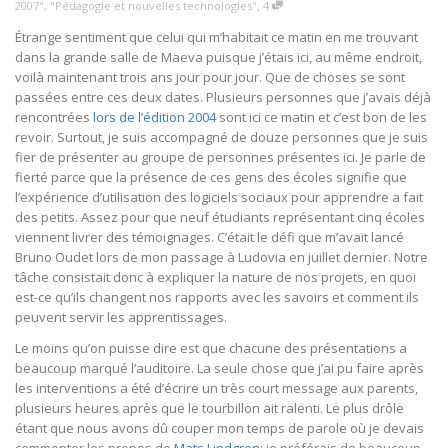
,
2007"
,
"Pédagogie et nouvelles technologies"
4
Étrange sentiment que celui qui m’habitait ce matin en me trouvant
dans la grande salle de Maeva puisque j’étais ici, au même endroit,
voilà maintenant trois ans jour pour jour. Que de choses se sont
passées entre ces deux dates. Plusieurs personnes que j’avais déjà
rencontrées
lors de l’édition 2004
sont ici ce matin et c’est bon de les
revoir. Surtout, je suis accompagné de douze personnes que je suis
fier de présenter au groupe de personnes présentes ici. Je parle de
fierté parce que la présence de ces gens des écoles signifie que
l’expérience d’utilisation des logiciels sociaux pour apprendre a fait
des petits. Assez pour que neuf étudiants représentant cinq écoles
viennent livrer des témoignages. C’était le défi que m’avait lancé
Bruno Oudet lors de mon passage à Ludovia en juillet dernier. Notre
tâche consistait donc à expliquer la nature de nos projets, en quoi
est-ce qu’ils changent nos rapports avec les savoirs et comment ils
peuvent servir les apprentissages.
Le moins qu’on puisse dire est que chacune des présentations a
beaucoup marqué l’auditoire. La seule chose que j’ai pu faire après
les interventions a été d’écrire un très court message aux parents,
plusieurs heures après que le tourbillon ait ralenti. Le plus drôle
étant que nous avons dû couper mon temps de parole où je devais