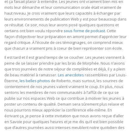
et ça faisait plaisir à entendre. Les jeunes ont vraiment bien mis en
mots leur démarche et leur communication orale était vraiment de
haut niveau. Je crois vraiment que leurs capacités à échanger par
leurs environnements de publication Web y est pour beaucoup dans
ce résultat. Ce soir, nous leur avons posé quelques questions et
certains ont bien voulu répondre
sous forme de podcast
. Cette
façon d’objectiver leur préparation en amont permet d’apprécier leur
regard critique. À l’écoute de ces témoignages, on comprend mieux
que chacun a vraiment pris à coeur de bien représenter son école.
Il est tard et il est grand temps de se coucher. Les jeunes viennent à
peine de se laisser prendre par les bras de Morphée. Nous n’avons
que trois journées de notre séjour de complétées et déjà, il y a plein
de beau matériel à ramasser.
Les anecdotes
rassemblées par Louis-
Étienne,
les belles photos
de Roberto, mais surtout, les sourires de
contentement de nos jeunes valent vraiment le coup. En plus, nous
sentons les membres de nos communautés à l’affût de ce qui se
publie sur nos espaces Web ce qui contribue à motiver les jeunes à
poster un contenu de qualité. Demain sera sûrement plus relaxe et
nous pourrons mieux apprécier la conférence elle-même. En
écrivant ça, je pense à cette invitation que nous avons reçue d’aller
en Savoie pour quelques heures et je me dis qu’il est bien possible
que d’autres journées aussi intenses meublent notre quotidien des