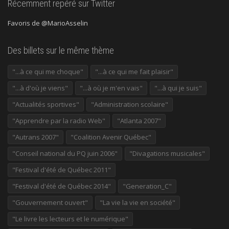
Récemment repéré sur Twitter
Favoris de @MarioAsselin
Des billets sur le même thème
"...à ce qui me choque"
"...à ce qui me fait plaisir"
"...à d'où je viens"
"...à où je m'en vais"
"...à qui je suis"
"Actualités sportives"
"Administration scolaire"
"Apprendre par la radio Web"
"Atlanta 2007"
"Autrans 2007"
"Coalition Avenir Québec"
"Conseil national du PQ juin 2006"
"Divagations musicales"
"Festival d'été de Québec 2011"
"Festival d'été de Québec 2014"
"Generation_C"
"Gouvernement ouvert"
"La vie la vie en société"
"Le livre les lecteurs et le numérique"