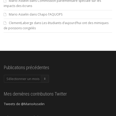
Mario Asselin
dans
Commission parlementaire spéciale sur les
impacts des écrans
Mario Asselin
dans
Chapo l’AQUOPS
ClementLaberge
dans
Les étudiants d’aujourd’hui ont des mimiques
de poissons congelés
Publications précédentes
Publications
précédentes
Mes dernières contributions Twitter
Tweets de @MarioAsselin