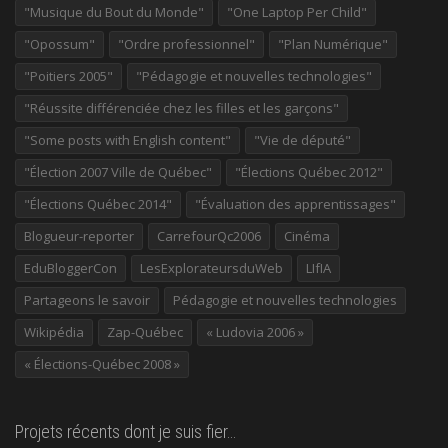
"Musique du Bout du Monde"
"One Laptop Per Child"
"Opossum"
"Ordre professionnel"
"Plan Numérique"
"Poitiers 2005"
"Pédagogie et nouvelles technologies"
"Réussite différenciée chez les filles et les garçons"
"Some posts with English content"
"Vie de député"
"Élection 2007 Ville de Québec"
"Élections Québec 2012"
"Élections Québec 2014"
"Évaluation des apprentissages"
Blogueur-reporter
CarrefourQc2006
Cinéma
EduBloggerCon
LesExplorateursduWeb
LIfIA
Partageons le savoir
Pédagogie et nouvelles technologies
Wikipédia
Zap-Québec
« Ludovia 2006 »
« Élections-Québec 2008 »
Projets récents dont je suis fier…