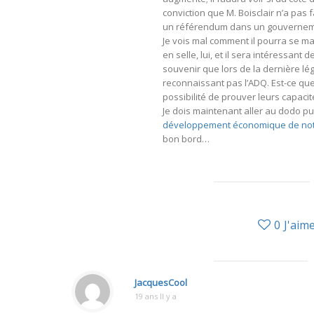
conviction que M. Boisclair n’a pas
un référendum dans un gouverneme
Je vois mal comment il pourra se ma
en selle, lui, et il sera intéressant
souvenir que lors de la dernière lég
reconnaissant pas l’ADQ. Est-ce que 
possibilité de prouver leurs capacit
Je dois maintenant aller au dodo pu
développement économique de not
bon bord…
0
J'aim
JacquesCool
19 ans Il y a