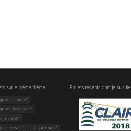
lets sur le même thème
Projets récents dont je suis fie
e qui me choque"
 qui me fait plaisir"
où je viens"
ù je m'en vais"
"...à qui je suis"