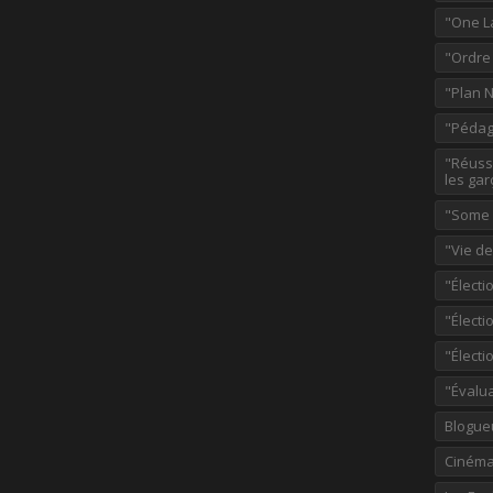
"One L
"Ordre
"Plan 
"Pédag
"Réussi
les gar
"Some p
"Vie d
"Électi
"Élect
"Élect
"Évalu
Blogue
Ciném