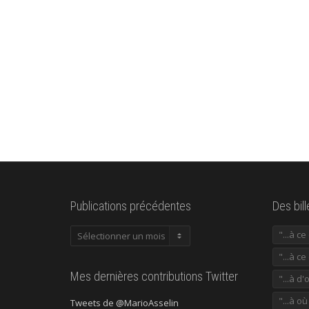
Publications précédentes
Des bil
Publications
"...à c
précédentes
"...à ce
Mes dernières contributions Twitter
"...à d'
"...à o
Tweets de @MarioAsselin