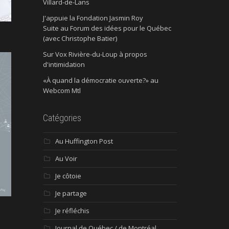
Villard-de-Lans
J'appuie la Fondation Jasmin Roy
Suite au Forum des idées pour le Québec
(avec Christophe Batier)
Sur Vox Rivière-du-Loup à propos
d'intimidation
«À quand la démocratie ouverte?» au
Webcom Mtl
Catégories
Au Huffington Post
Au Voir
Je côtoie
Je partage
Je réfléchis
Journal de Québec / de Montréal