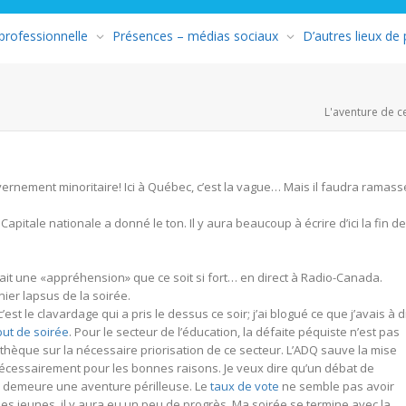
 professionnelle
Présences – médias sociaux
D’autres lieux de
L'aventure de c
ernement minoritaire! Ici à Québec, c’est la vague… Mais il faudra ramass
apitale nationale a donné le ton. Il y aura beaucoup à écrire d’ici la fin de
vait une «appréhension» que ce soit si fort… en direct à Radio-Canada.
ier lapsus de la soirée.
’est le clavardage qui a pris le dessus ce soir; j’ai blogué ce que j’avais à d
ut de soirée
. Pour le secteur de l’éducation, la défaite péquiste n’est pas
thèque sur la nécessaire priorisation de ce secteur. L’ADQ sauve la mise
nécessairement pour les bonnes raisons. Je veux dire qu’un débat de
 ça demeure une aventure périlleuse. Le
taux de vote
ne semble pas avoir
des jeunes, il y aura eu un peu de progrès. Ma soirée se termine avec la