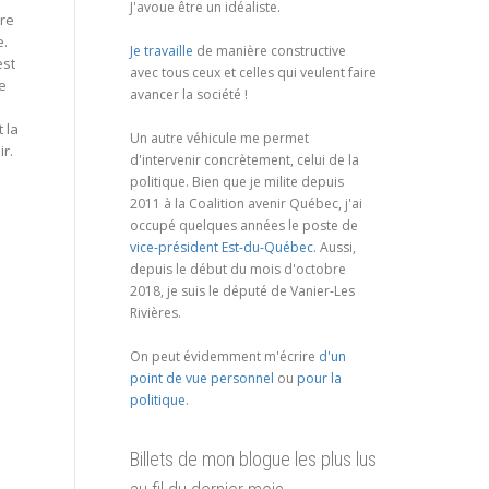
J'avoue être un idéaliste.
tre
e.
Je travaille
de manière constructive
est
avec tous ceux et celles qui veulent faire
se
avancer la société !
 la
Un autre véhicule me permet
ir.
d'intervenir concrètement, celui de la
politique. Bien que je milite depuis
2011 à la Coalition avenir Québec, j'ai
occupé quelques années le poste de
vice-président Est-du-Québec
. Aussi,
depuis le début du mois d'octobre
2018, je suis le député de Vanier-Les
Rivières.
On peut évidemment m'écrire
d'un
point de vue personnel
ou
pour la
politique
.
Billets de mon blogue les plus lus