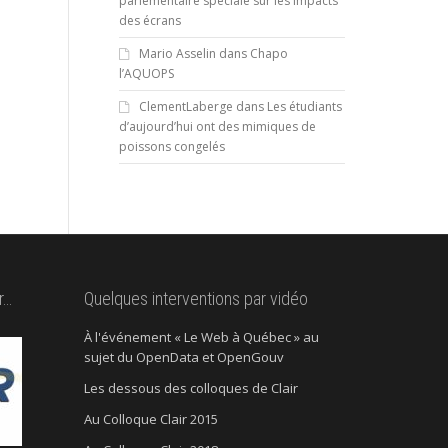
parlementaire spéciale sur les impacts
des écrans
Mario Asselin
dans
Chapo
l’AQUOPS
ClementLaberge
dans
Les étudiants
d’aujourd’hui ont des mimiques de
poissons congelés
r…
Quelques interventions par vidéo
À l'événement « Le Web à Québec » au
sujet du OpenData et OpenGouv
Les dessous des colloques de Clair
Au Colloque Clair 2015