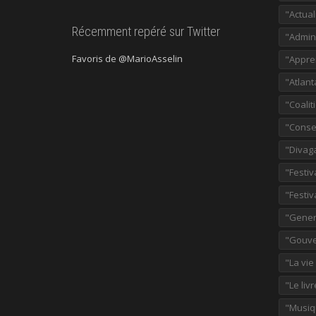
"Actual
Récemment repéré sur Twitter
"Admini
Favoris de @MarioAsselin
"Appre
"Atlant
"Coalit
"Consei
"Divag
"Festiv
"Festiv
"Gener
"Gouve
"La vie
"Le liv
"Musiq