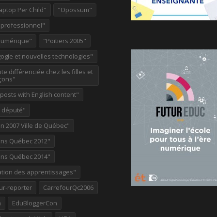
aptop Per Child"
"Opossum"
 professionnel"
Numérique"
"Poitiers 2005"
ogie et nouvelles technologies"
te différenciée chez les filles et
çons"
osts with English content"
e député"
on 2007 Ville de Québec"
ions Québec 2012"
ions Québec 2014"
ation des apprentissages"
ur-reporter
CarrefourQc2006
a
EduBloggerCon