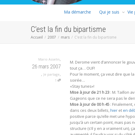
Ma démarche
Qui je suis
Vie
C’est la fin du bipartisme
Accueil
2007
mars
C’est la fin du bipartisme
,
Mario Asselin
M. Derome vient d’annoncer le gouv
26 mars 2007
tout ça… OUF!
,
,
Pour le moment, ça veut dire que la C
Je partage
soirée…
1
«Stay tunes»!
Mise à jour de 21 h 23
: M. Taillon a
Gageons que ce ne sera pas le dern
Mise à jour de 00 h 45
: Finalement, c
dans ces deux billets,
hier
et
en déb
positive parce qu’elle met une hypo
jusqu’à un certain point, mais pas 
structure (s’il y en a vraiment un),
augmenté; il faudra voir si du côté 