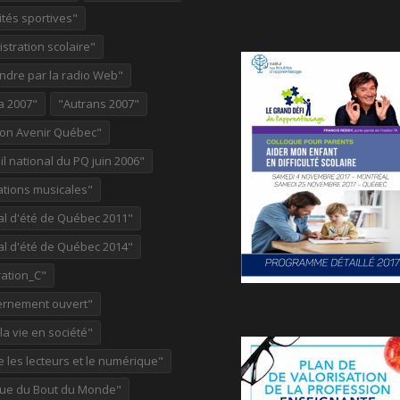
ités sportives"
stration scolaire"
ndre par la radio Web"
a 2007"
"Autrans 2007"
ion Avenir Québec"
l national du PQ juin 2006"
ations musicales"
al d'été de Québec 2011"
al d'été de Québec 2014"
ation_C"
rnement ouvert"
 la vie en société"
re les lecteurs et le numérique"
ue du Bout du Monde"