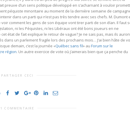
 fait preuve d’un sens politique développé en s’acharnant à vouloir promet
nt péquiste minoritaire au moment de la dernière semaine de campagn
intenir dans un parti qui n’est pas très tendre avec ses chefs. M. Dumont 
 de voir comment les gens de son équipe vont tirer parti de son élan. Il faut 
islation, ni les Péquistes, ni les Libéraux ont été bons joueurs en ne
cet état de fait explique le retour de vague? Je ne sais pas, mais ils auront
és dans un parlement fragile lors des prochains mois… J’ai bien hâte de vo
isque demain, c’est la journée «
Québec sans fil
» au
Forum sur le
re région
. Un autre exercice de vote où j’aimerais bien que ça penche du
PARTAGER CECI
e
1 COMMENTAIRE