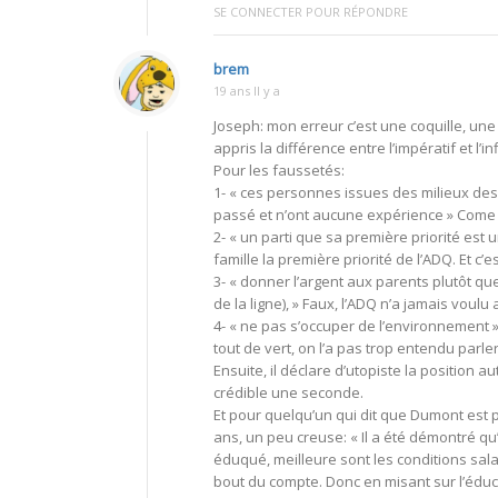
SE CONNECTER POUR RÉPONDRE
brem
19 ans Il y a
Joseph: mon erreur c’est une coquille, une 
appris la différence entre l’impératif et l’inf
Pour les faussetés:
1- « ces personnes issues des milieux des 
passé et n’ont aucune expérience » Come
2- « un parti que sa première priorité est
famille la première priorité de l’ADQ. Et c
3- « donner l’argent aux parents plutôt qu
de la ligne), » Faux, l’ADQ n’a jamais voulu 
4- « ne pas s’occuper de l’environnement »
tout de vert, on l’a pas trop entendu par
Ensuite, il déclare d’utopiste la position
crédible une seconde.
Et pour quelqu’un qui dit que Dumont est po
ans, un peu creuse: « Il a été démontré qu’
éduqué, meilleure sont les conditions sala
bout du compte. Donc en misant sur l’édu