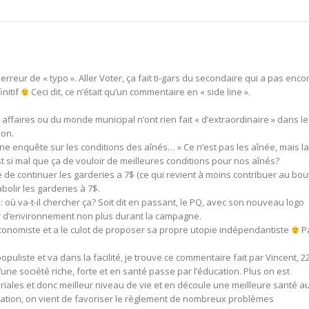
erreur de « typo ». Aller Voter, ça fait ti-gars du secondaire qui a pas enco
initif
Ceci dit, ce n’était qu’un commentaire en « side line ».
affaires ou du monde municipal n’ont rien fait « d’extraordinaire » dans le
 on.
 une enquête sur les conditions des aînés… » Ce n’est pas les aînée, mais la
’est si mal que ça de vouloir de meilleures conditions pour nos aînés?
e de continuer les garderies a 7$ (ce qui revient à moins contribuer au bou
abolir les garderies à 7$.
: où va-t-il chercher ça? Soit dit en passant, le PQ, avec son nouveau logo
ler d’environnement non plus durant la campagne.
 autonomiste et a le culot de proposer sa propre utopie indépendantiste
P
puliste et va dans la facilité, je trouve ce commentaire fait par Vincent, 2
une société riche, forte et en santé passe par l’éducation. Plus on est
riales et donc meilleur niveau de vie et en découle une meilleure santé a
cation, on vient de favoriser le règlement de nombreux problèmes