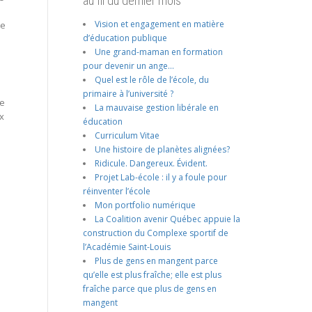
au fil du dernier mois
Vision et engagement en matière
ue
d’éducation publique
Une grand-maman en formation
pour devenir un ange…
Quel est le rôle de l’école, du
primaire à l’université ?
le
La mauvaise gestion libérale en
x
éducation
Curriculum Vitae
Une histoire de planètes alignées?
Ridicule. Dangereux. Évident.
Projet Lab-école : il y a foule pour
réinventer l’école
Mon portfolio numérique
La Coalition avenir Québec appuie la
construction du Complexe sportif de
l’Académie Saint-Louis
Plus de gens en mangent parce
qu’elle est plus fraîche; elle est plus
fraîche parce que plus de gens en
mangent