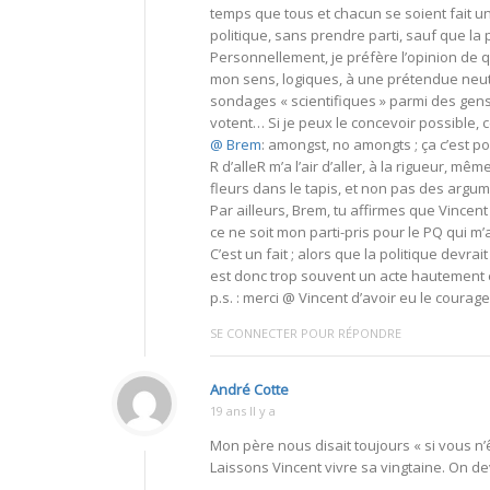
temps que tous et chacun se soient fait une
politique, sans prendre parti, sauf que la
Personnellement, je préfère l’opinion de q
mon sens, logiques, à une prétendue neut
sondages « scientifiques » parmi des gens
votent… Si je peux le concevoir possible, 
@ Brem
: amongst, no amongts ; ça c’est po
R d’alleR m’a l’air d’aller, à la rigueur, m
fleurs dans le tapis, et non pas des argu
Par ailleurs, Brem, tu affirmes que Vincent
ce ne soit mon parti-pris pour le PQ qui 
C’est un fait ; alors que la politique devrai
est donc trop souvent un acte hautement é
p.s. : merci @ Vincent d’avoir eu le courag
SE CONNECTER POUR RÉPONDRE
André Cotte
19 ans Il y a
Mon père nous disait toujours « si vous n’
Laissons Vincent vivre sa vingtaine. On dev