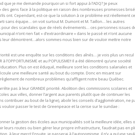
d que je me demande pourquoi un si fort appui à l’ADQ? Je peux
» des gens face à la politique en raison des nombreuses promesses bris
ils ont. Cependant, est-ce que la solution à ce problème est réellement ce
rti sans équipe… on voit surtout M. Dumont et M. Taillon… les autres
plus pour des scandales que de réels événements… ces personnes issues d
icipal n’ont rien fait « d’extraordinaire » dans le passé et n’ont aucune
 leur démontrent…alors sommes-nous bien sur de vouloir mettre notre
iorité est une enquête sur les conditions des aînés… je vois plus un recul
R à l’OPPORTUNISME et au POPULISME!! Il a été démontré qu’une société
’éducation. Plus on est éduqué, meilleure sont les conditions salariales et
découle une meilleure santé au bout du compte. Donc en misant sur
 le règlement de nombreux problèmes qu’affligent notre beau Québec.
’arrête pas à leur GRANDE priorité. Abolition des commissions scolaires et
oles aux villes, donner l’argent aux parents plutôt que de continuer les
ns contribuer au bout de la ligne), abolir les conseils d’agglomération, ne 
 vouloir passer le test de Greenpeace et la cerise sur le sundae :
nner la gestion des écoles aux municipalités soit la meilleure idée, elles 
ir leurs routes ou bien gérer leur propre infrastructure, faudrait pas en p
tion, à leur merci! Ensuite, je passerai à l’autonomisme, il n’y a qu’une seu