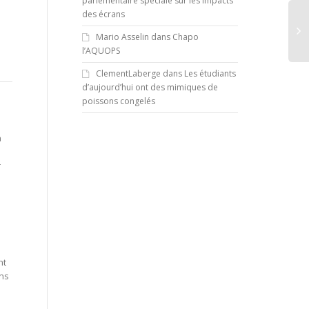
parlementaire spéciale sur les impacts
des écrans
Mario Asselin
dans
Chapo
l’AQUOPS
ClementLaberge
dans
Les étudiants
d’aujourd’hui ont des mimiques de
poissons congelés
à
r
nt
ans