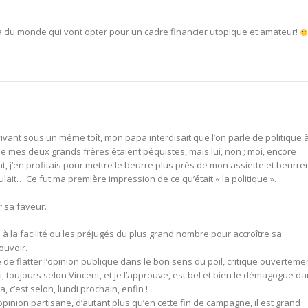
a du monde qui vont opter pour un cadre financier utopique et amateur!
vant sous un même toît, mon papa interdisait que l’on parle de politique 
ue mes deux grands frères étaient péquistes, mais lui, non ; moi, encore
 j’en profitais pour mettre le beurre plus près de mon assiette et beurre
ait… Ce fut ma première impression de ce qu’était « la politique ».
r sa faveur.
ns à la facilité ou les préjugés du plus grand nombre pour accroître sa
ouvoir.
e de flatter l’opinion publique dans le bon sens du poil, critique ouverteme
i, toujours selon Vincent, et je l’approuve, est bel et bien le démagogue d
, c’est selon, lundi prochain, enfin !
opinion partisane, d’autant plus qu’en cette fin de campagne, il est grand