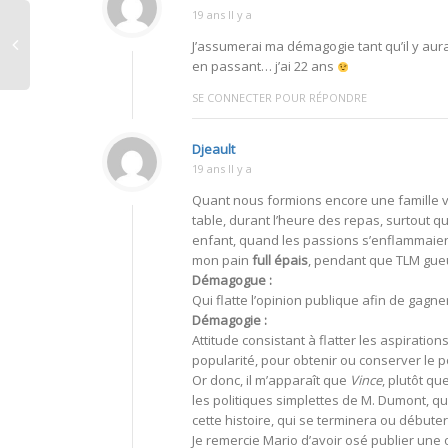
19 ans Il y a
J’assumerai ma démagogie tant qu’il y aur
en passant… j’ai 22 ans
SE CONNECTER POUR RÉPONDRE
Djeault
19 ans Il y a
Quant nous formions encore une famille vi
table, durant l’heure des repas, surtout q
enfant, quand les passions s’enflammaient,
mon pain
full épais
, pendant que TLM gueul
Démagogue :
Qui flatte l’opinion publique afin de gagne
Démagogie :
Attitude consistant à flatter les aspiratio
popularité, pour obtenir ou conserver le p
Or donc, il m’apparaît que
Vince
, plutôt qu
les politiques simplettes de M. Dumont, qu
cette histoire, qui se terminera ou débutera
Je remercie Mario d’avoir osé publier une 