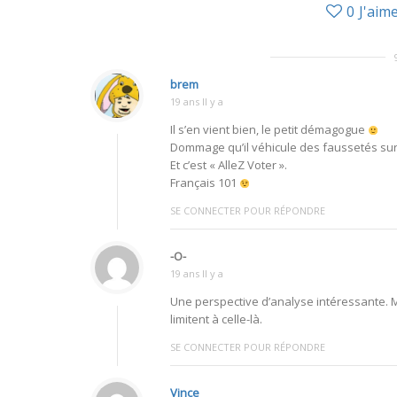
0
J'aim
brem
19 ans Il y a
Il s’en vient bien, le petit démagogue
Dommage qu’il véhicule des faussetés sur
Et c’est « AlleZ Voter ».
Français 101
SE CONNECTER POUR RÉPONDRE
-O-
19 ans Il y a
Une perspective d’analyse intéressante. Ma
limitent à celle-là.
SE CONNECTER POUR RÉPONDRE
Vince