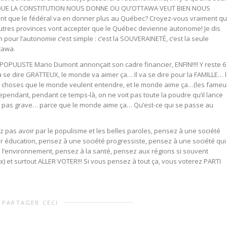
S QUE LA CONSTITUTION NOUS DONNE OU QU’OTTAWA VEUT BIEN NOUS
t que le fédéral va en donner plus au Québec? Croyez-vous vraiment q
tres provinces vont accepter que le Québec devienne autonome! Je dis
pour l’autonomie c’est simple : c’est la SOUVERAINETÉ, c’est la seule
tawa.
s POPULISTE Mario Dumont annonçait son cadre financier, ENFIN!!!! Y reste 6
l va se dire GRATTEUX, le monde va aimer ça… Il va se dire pour la FAMILLE… 
 choses que le monde veulent entendre, et le monde aime ça…(les fameu
ndant, pendant ce temps-là, on ne voit pas toute la poudre qu’il lance
st pas grave… parce que le monde aime ça… Qu’est-ce qui se passe au
z pas avoir par le populisme et les belles paroles, pensez à une société
ur éducation, pensez à une société progressiste, pensez à une société qui
à l’environnement, pensez à la santé, pensez aux régions si souvent
ix) et surtout ALLER VOTER!!! Si vous pensez à tout ça, vous voterez PARTI
PARTAGER CECI