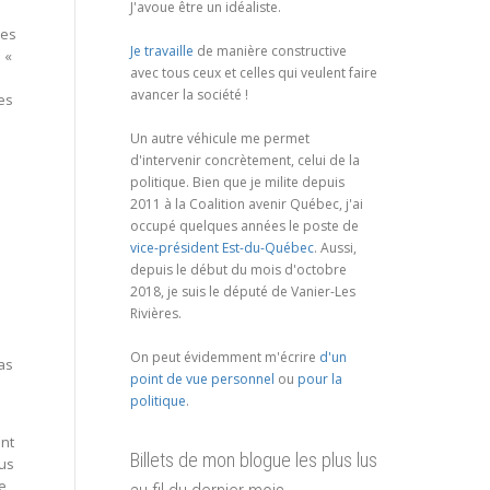
J'avoue être un idéaliste.
ées
Je travaille
de manière constructive
 «
avec tous ceux et celles qui veulent faire
avancer la société !
es
Un autre véhicule me permet
d'intervenir concrètement, celui de la
politique. Bien que je milite depuis
2011 à la Coalition avenir Québec, j'ai
occupé quelques années le poste de
vice-président Est-du-Québec
. Aussi,
depuis le début du mois d'octobre
2018, je suis le député de Vanier-Les
Rivières.
On peut évidemment m'écrire
d'un
pas
point de vue personnel
ou
pour la
politique
.
ont
Billets de mon blogue les plus lus
lus
le