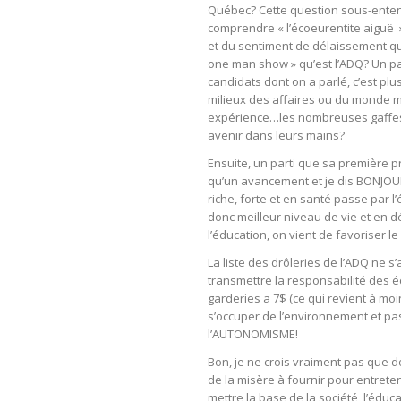
Québec? Cette question sous-enten
comprendre « l’écoeurentite aiguë 
et du sentiment de délaissement qu’
one man show » qu’est l’ADQ? Un pa
candidats dont on a parlé, c’est 
milieux des affaires ou du monde mun
expérience…les nombreuses gaffes
avenir dans leurs mains?
Ensuite, un parti que sa première pr
qu’un avancement et je dis BONJOU
riche, forte et en santé passe par l
donc meilleur niveau de vie et en 
l’éducation, on vient de favoriser
La liste des drôleries de l’ADQ ne s
transmettre la responsabilité des éc
garderies a 7$ (ce qui revient à moi
s’occuper de l’environnement et pas
l’AUTONOMISME!
Bon, je ne crois vraiment pas que do
de la misère à fournir pour entreten
mettre la base de la société, l’éduca