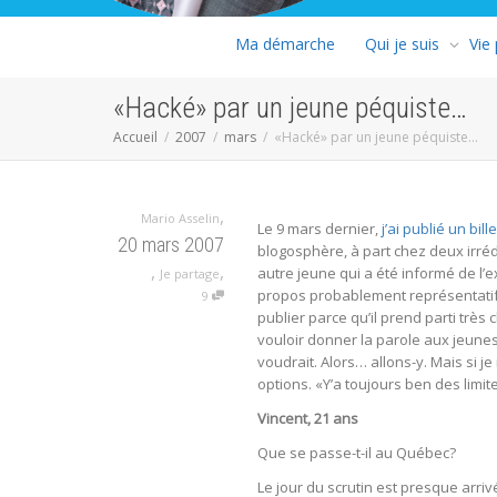
Ma démarche
Qui je suis
Vie
«Hacké» par un jeune péquiste…
Accueil
2007
mars
«Hacké» par un jeune péquiste…
,
Mario Asselin
Le 9 mars dernier,
j’ai publié un bille
20 mars 2007
blogosphère, à part chez deux irrédu
,
,
autre jeune qui a été informé de l’e
Je partage
propos probablement représentatifs 
9
publier parce qu’il prend parti trè
vouloir donner la parole aux jeunes 
voudrait. Alors… allons-y. Mais si je
options. «Y’a toujours ben des limi
Vincent, 21 ans
Que se passe-t-il au Québec?
Le jour du scrutin est presque arriv