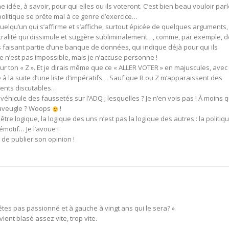
 idée, à savoir, pour qui elles ou ils voteront. C’est bien beau vouloir parl
 politique se prête mal à ce genre d’exercice…
uelqu’un qui s’affirme et s’affiche, surtout épicée de quelques arguments,
ralité qui dissimule et suggère subliminalement…, comme, par exemple, 
 faisant partie d’une banque de données, qui indique déjà pour qui ils
ce n’est pas impossible, mais je n’accuse personne !
ur ton « Z ». Et je dirais même que ce « ALLER VOTER » en majuscules, avec 
ême à la suite d’une liste d’impératifs… Sauf que R ou Z m’apparaissent des
ments discutables…
 véhicule des faussetés sur l’ADQ ; lesquelles ? Je n’en vois pas ! À moins 
m’aveugle ? Woops
!
t être logique, la logique des uns n’est pas la logique des autres : la politiq
motif… Je l’avoue !
e de publier son opinion !
êtes pas passionné et à gauche à vingt ans qui le sera? »
ient blasé assez vite, trop vite.