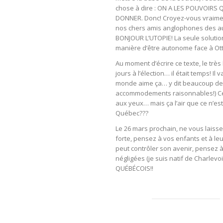
chose à dire : ON A LES POUVOIR
DONNER. Donc! Croyez-vous vraimen
nos chers amis anglophones des au
BONJOUR L’UTOPIE! La seule solution 
manière d’être autonome face à Ot
Au moment d’écrire ce texte, le trè
jours à l’élection… il était temps! I
monde aime ça… y dit beaucoup de
accommodements raisonnables!) Cepe
aux yeux… mais ça l’air que ce n’e
Québec???
Le 26 mars prochain, ne vous laisse
forte, pensez à vos enfants et à le
peut contrôler son avenir, pensez 
négligées (je suis natif de Charlevo
QUÉBÉCOIS!!