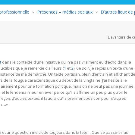
 professionnelle
Présences – médias sociaux
D’autres lieux de
L'aventure de c
t
dans le contexte d’une initiative qui n’a pas vraiment eu d’écho dans la
ctibles que je remercie d’ailleurs (
1
et
2
). Ce soir, je reçois un texte d’une
xistence de ma démarche. Un texte partisan, plein d’entrain et affichant d
de la fougue caractéristique du début de la vingtaine. J’ai hésité à le
s clairement pour une formation politique, mais on ne peut pas une journée
et le lendemain leur enlever parce qu’il s’affirme un peu plus qu’on le
 reçois d’autres textes, il faudra qu’ils prennent position pour d’autres
tes…»
é et une question me trotte toujours dans la tête… Que se passe-t-il au