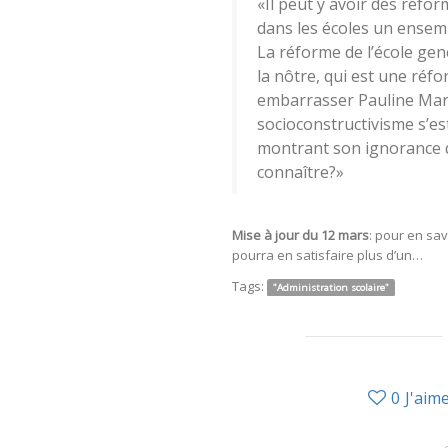
«Il peut y avoir des réfo
dans les écoles un ensemb
La réforme de l’école gene
la nôtre, qui est une réfo
embarrasser Pauline Maro
socioconstructivisme s’est
montrant son ignorance de
connaître?»
Mise à jour du 12 mars
: pour en sav
pourra en satisfaire plus d’un…
Tags:
"Administration scolaire"
0
J'aim