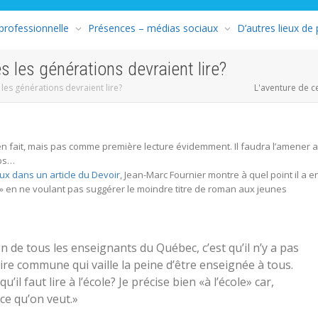
 professionnelle
Présences – médias sociaux
D’autres lieux de
s les générations devraient lire?
 les générations devraient lire?
L'aventure de c
en fait, mais pas comme première lecture évidemment. Il faudra l’amener 
mps…
oux dans un article du Devoir
, Jean-Marc Fournier montre à quel point il a e
t» en ne voulant pas suggérer le moindre titre de roman aux jeunes
n de tous les enseignants du Québec, c’est qu’il n’y a pas
raire commune qui vaille la peine d’être enseignée à tous.
il faut lire à l’école? Je précise bien «à l’école» car,
 ce qu’on veut.»