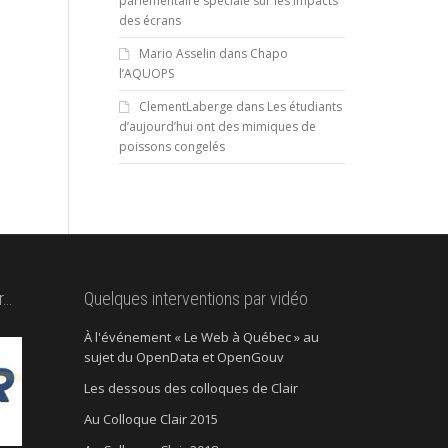
parlementaire spéciale sur les impacts
des écrans
Mario Asselin
dans
Chapo
l’AQUOPS
ClementLaberge
dans
Les étudiants
d’aujourd’hui ont des mimiques de
poissons congelés
r…
Quelques interventions par vidéo
À l'événement « Le Web à Québec » au
sujet du OpenData et OpenGouv
Les dessous des colloques de Clair
Au Colloque Clair 2015