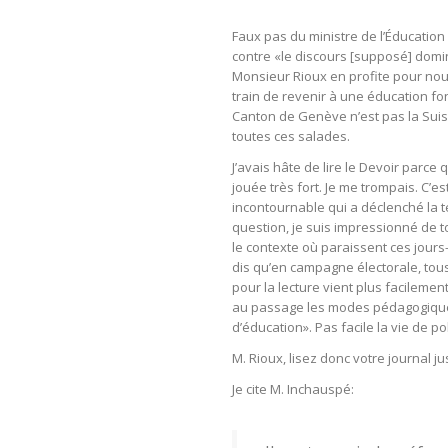
Faux pas du ministre de l’Éducation
contre «le discours [supposé] dominan
Monsieur Rioux en profite pour nou
train de revenir à une éducation fon
Canton de Genève n’est pas la Suisse
toutes ces salades.
J’avais hâte de lire le Devoir parce
jouée très fort. Je me trompais. C’e
incontournable qui a déclenché la t
question, je suis impressionné de t
le contexte où paraissent ces jour
dis qu’en campagne électorale, tous 
pour la lecture vient plus facilemen
au passage les modes pédagogiques
d’éducation». Pas facile la vie de po
M. Rioux, lisez donc votre journal ju
Je cite M. Inchauspé: