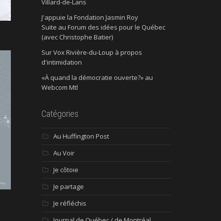
Villard-de-Lans
J'appuie la Fondation Jasmin Roy
Suite au Forum des idées pour le Québec
(avec Christophe Batier)
Sur Vox Rivière-du-Loup à propos
d'intimidation
«À quand la démocratie ouverte?» au
Webcom Mtl
Catégories
Au Huffington Post
Au Voir
Je côtoie
Je partage
Je réfléchis
Journal de Québec / de Montréal