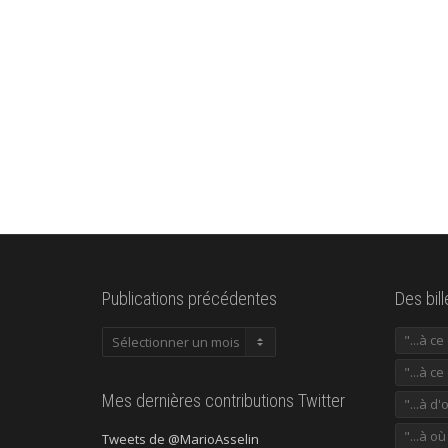
Publications précédentes
Des bil
Publications
"...à c
précédentes
"...à ce
Mes dernières contributions Twitter
"...à d'
"...à o
Tweets de @MarioAsselin