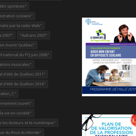
ités sportives"
stration scolaire"
ndre par la radio Web"
a 2007"
"Autrans 2007"
ion Avenir Québec"
l national du PQ juin 2006"
ations musicales"
al d'été de Québec 2011"
al d'été de Québec 2014"
ation_C"
rnement ouvert"
 la vie en société"
re les lecteurs et le numérique"
ue du Bout du Monde"