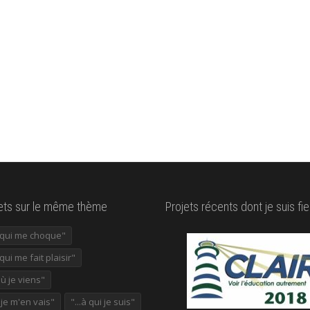
lets sur le même thème
Projets récents dont je suis fie
e qui me choque"
 qui me fait plaisir"
où je viens"
ù je m'en vais"
"...à qui je suis"