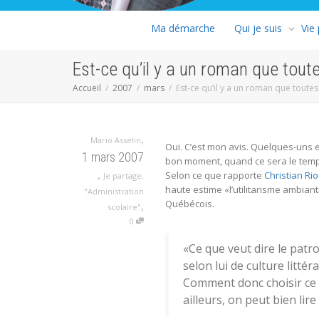
Ma démarche
Qui je suis
Vie
Est-ce qu’il y a un roman que toute
Accueil
2007
mars
Est-ce qu’il y a un roman que toutes
,
Mario Asselin
Oui. C’est mon avis. Quelques-uns 
1 mars 2007
bon moment, quand ce sera le te
,
Selon ce que rapporte
Christian Ri
Je partage
,
haute estime «l’utilitarisme ambian
"Administration
Québécois.
,
scolaire"
0
«Ce que veut dire le patro
selon lui de culture litté
Comment donc choisir ce qu’
ailleurs, on peut bien lire