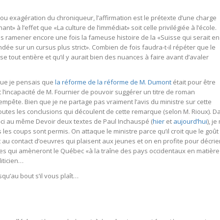
 ou exagération du chroniqueur, l’affirmation est le prétexte d’une charge
t» à l’effet que «La culture de l’immédiat» soit celle privilégiée à l’école.
s ramener encore une fois la fameuse histoire de la «Suisse qui serait en
dée sur un cursus plus strict». Combien de fois faudra-t-il répéter que le
 tout entière et qu’il y aurait bien des nuances à faire avant d’avaler
 que je pensais que
la réforme de la réforme de M. Dumont
était pour être
st l’incapacité de M. Fournier de pouvoir suggérer un titre de roman
empête. Bien que je ne partage pas vraiment l’avis du ministre sur cette
outes les conclusions qui découlent de cette remarque (selon M. Rioux). D
s-ci au même Devoir deux textes de Paul Inchauspé (
hier
et
aujourd’hui
), j
les coups sont permis. On attaque le ministre parce qu’il croit que le goût
t au contact d’oeuvres qui plaisent aux jeunes et on en profite pour décrie
 qui amèneront le Québec «à la traîne des pays occidentaux en matière
liticien…
squ’au bout s’il vous plaît…