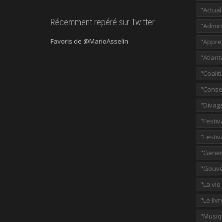
"Actual
Récemment repéré sur Twitter
"Admini
Favoris de @MarioAsselin
"Appre
"Atlant
"Coalit
"Consei
"Divag
"Festiv
"Festiv
"Gener
"Gouve
"La vie
"Le liv
"Musiq