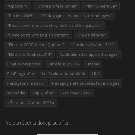
"Opossum"
"Ordre professionnel"
"Plan Numérique"
"Poitiers 2005"
"Pédagogie et nouvelles technologies"
"Réussite différenciée chez les filles et les garçons"
"Some posts with English content"
"Vie de député"
"Élection 2007 Ville de Québec"
"Élections Québec 2012"
"Élections Québec 2014"
"Évaluation des apprentissages"
Blogueur-reporter
CarrefourQc2006
Cinéma
EduBloggerCon
LesExplorateursduWeb
LIfIA
Partageons le savoir
Pédagogie et nouvelles technologies
Wikipédia
Zap-Québec
« Ludovia 2006 »
« Élections-Québec 2008 »
Projets récents dont je suis fier…