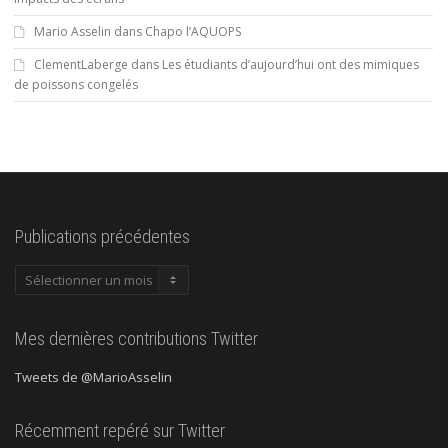
Mario Asselin
dans
Chapo l’AQUOPS
ClementLaberge
dans
Les étudiants d’aujourd’hui ont des mimiques
de poissons congelés
Publications précédentes
Publications
précédentes
Mes dernières contributions Twitter
Tweets de @MarioAsselin
Récemment repéré sur Twitter