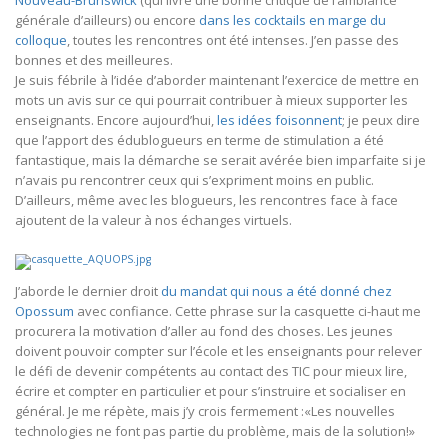
Nouveau-Brunswick
(qui livre une bonne critique de l’ambiance
générale d’ailleurs) ou encore
dans les cocktails en marge du
colloque
, toutes les rencontres ont été intenses. J’en passe des
bonnes et des meilleures.
Je suis fébrile à l’idée d’aborder maintenant l’exercice de mettre en
mots un avis sur ce qui pourrait contribuer à mieux supporter les
enseignants. Encore aujourd’hui,
les idées foisonnent
; je peux dire
que l’apport des édublogueurs en terme de stimulation a été
fantastique, mais la démarche se serait avérée bien imparfaite si je
n’avais pu rencontrer ceux qui s’expriment moins en public.
D’ailleurs, même avec les blogueurs, les rencontres face à face
ajoutent de la valeur à nos échanges virtuels.
J’aborde le dernier droit
du mandat qui nous a été donné chez
Opossum
avec confiance. Cette phrase sur la casquette ci-haut me
procurera la motivation d’aller au fond des choses. Les jeunes
doivent pouvoir compter sur l’école et les enseignants pour relever
le défi de devenir compétents au contact des TIC pour mieux lire,
écrire et compter en particulier et pour s’instruire et socialiser en
général. Je me répète, mais j’y crois fermement :«Les nouvelles
technologies ne font pas partie du problème, mais de la solution!»