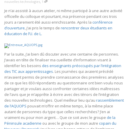
,
nouvelles technologies
1
Je n’ai assisté à aucun atelier, ni même participé à une autre activité
officielle du colloque et pourtant, ma présence pendant ces trois
jours a rarement été aussi enrichissante. Après la
conférence
d’ouverture
, j’ai pris le temps de
rencontrer deux étudiants en
éducation de l’U. de L.
Par la suite, j’ai bien dû discuter avec une centaine de personnes.
J’avais en tête de finaliser ma cueillette d’information visant à
identifier les besoins
des enseignants préoccupés par l’intégration
des TIC aux apprentissages
. Les journées qui avaient précédé
m’avaient permis de prendre connaissance des premières analyses
de ce que les 650 répondants au questionnaire ont bien voulu nous
partager et je voulais aussi confronter certaines idées maîtresses
de l’avis que je m’apprête à écrire avec des ténors de l’intégration
des nouvelles technologies. Quel meilleur lieu qu’au
rassemblement
de l’AQUOPS
pouvait m’offrir en même temps, à la même place
autant de personnes du type que celles recherchées? J’en ai
vraiment eu pour mon argent… Que ce soit avec le groupe
de la
Péninsule acadienne
ou avec le groupe de mon autre
copain du