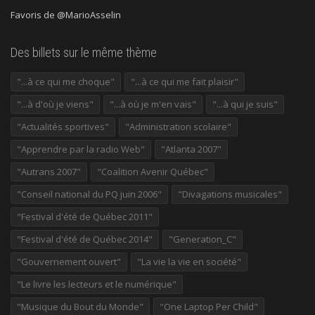
Favoris de @MarioAsselin
Des billets sur le même thème
"...à ce qui me choque"
"...à ce qui me fait plaisir"
"...à d'où je viens"
"...à où je m'en vais"
"...à qui je suis"
"Actualités sportives"
"Administration scolaire"
"Apprendre par la radio Web"
"Atlanta 2007"
"Autrans 2007"
"Coalition Avenir Québec"
"Conseil national du PQ juin 2006"
"Divagations musicales"
"Festival d'été de Québec 2011"
"Festival d'été de Québec 2014"
"Generation_C"
"Gouvernement ouvert"
"La vie la vie en société"
"Le livre les lecteurs et le numérique"
"Musique du Bout du Monde"
"One Laptop Per Child"