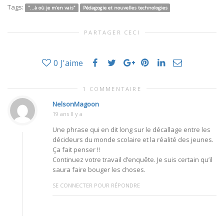
Tags:
"...à où je m'en vais"
Pédagogie et nouvelles technologies
PARTAGER CECI
0
J'aime
1 COMMENTAIRE
NelsonMagoon
19 ans Il y a
Une phrase qui en dit long sur le décallage entre les
décideurs du monde scolaire et la réalité des jeunes.
Ça fait penser !!
Continuez votre travail d’enquête. Je suis certain qu’il
saura faire bouger les choses.
SE CONNECTER POUR RÉPONDRE