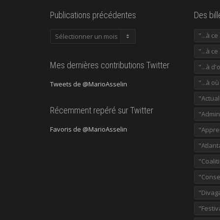
Publications précédentes
Des bil
Publications
"...à c
précédentes
"...à ce
Mes dernières contributions Twitter
"...à d'
"...à o
Tweets de @MarioAsselin
"Actual
Récemment repéré sur Twitter
"Admini
Favoris de @MarioAsselin
"Appre
"Atlant
"Coalit
"Consei
"Divag
"Festiv