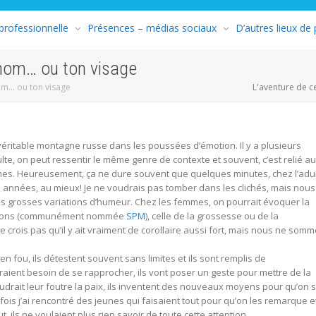
 professionnelle
Présences – médias sociaux
D’autres lieux de
nom… ou ton visage
om… ou ton visage
L'aventure de c
véritable montagne russe dans les poussées d’émotion. Il y a plusieurs
e, on peut ressentir le même genre de contexte et souvent, c’est relié a
nes. Heureusement, ça ne dure souvent que quelques minutes, chez l’adul
 années, au mieux! Je ne voudrais pas tomber dans les clichés, mais nous
s grosses variations d’humeur. Chez les femmes, on pourrait évoquer la
ations (communément nommée
SPM
), celle de la grossesse ou de la
rois pas qu’il y ait vraiment de corollaire aussi fort, mais nous ne som
n fou, ils détestent souvent sans limites et ils sont remplis de
raient besoin de se rapprocher, ils vont poser un geste pour mettre de la
audrait leur foutre la paix, ils inventent des nouveaux moyens pour qu’on 
fois j’ai rencontré des jeunes qui faisaient tout pour qu’on les remarque e
but, ils ne voulaient plus rien savoir de toute cette attention…