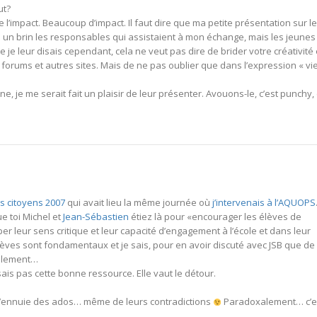
ut?
e l’impact. Beaucoup d’impact. Il faut dire que ma petite présentation sur le
ué un brin les responsables qui assistaient à mon échange, mais les jeunes
e leur disais cependant, cela ne veut pas dire de brider votre créativité 
 forums et autres sites. Mais de ne pas oublier que dans l’expression « vi
ne, je me serait fait un plaisir de leur présenter. Avouons-le, c’est punchy, 
 citoyens 2007
qui avait lieu la même journée où
j’intervenais à l’AQUOPS
ue toi Michel et
Jean-Sébastien
étiez là pour «encourager les élèves de
r leur sens critique et leur capacité d’engagement à l’école et dans leur
ulèves sont fondamentaux et je sais, pour en avoir discuté avec JSB que de
galement…
ssais pas cette bonne ressource. Elle vaut le détour.
, je m’ennuie des ados… même de leurs contradictions
Paradoxalement… c’e