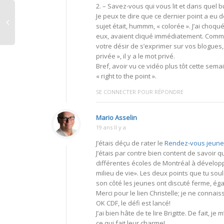
2. – Savez-vous qui vous lit et dans quel b
Je peux te dire que ce dernier point a eu d
sujet était, hummm, « colorée ». J’ai choq
eux, avaient cliqué immédiatement. Comme j
votre désir de s’exprimer sur vos blogues,
privée », il y a le mot privé.
Bref, avoir vu ce vidéo plus tôt cette semai
« right to the point ».
SE CONNECTER POUR RÉPONDRE
Mario Asselin
19 ans Il y a
J’étais déçu de rater le
Rendez-vous jeunes
J’étais par contre bien content de savoir q
différentes écoles de Montréal à développe
milieu de vie». Les deux points que tu so
son côté les jeunes ont discuté ferme, é
Merci pour le lien Christelle; je ne connai
OK CDF, le défi est lancé!
J’ai bien hâte de te lire Brigitte. De fait
ce qui fait leur charme!