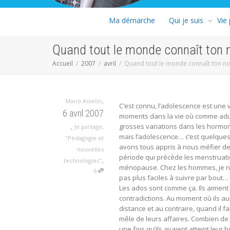
Ma démarche
Qui je suis
Vie
Quand tout le monde connaît ton 
Accueil
2007
avril
Quand tout le monde connaît ton n
,
Mario Asselin
C’est connu, l’adolescence est une 
6 avril 2007
moments dans la vie où comme adult
,
grosses variations dans les hormo
Je partage
,
mais l’adolescence… c’est quelques
"Pédagogie et
avons tous appris à nous méfier de
nouvelles
période qui précède les menstru
,
technologies"
ménopause. Chez les hommes, je ne c
6
pas plus faciles à suivre par bout…
Les ados sont comme ça. Ils aiment e
contradictions. Au moment où ils au
distance et au contraire, quand il f
mêle de leurs affaires. Combien de 
une fois qu’ils avaient atteint leur 