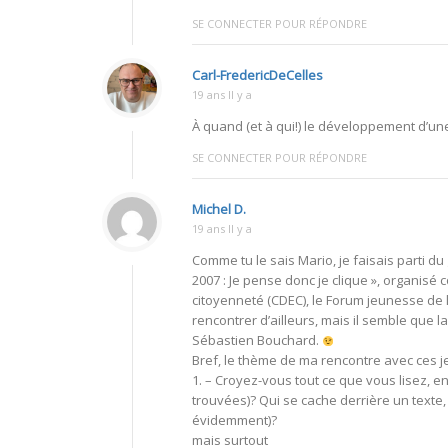
SE CONNECTER POUR RÉPONDRE
Carl-FredericDeCelles
19 ans Il y a
À quand (et à qui!) le développement d’un
SE CONNECTER POUR RÉPONDRE
Michel D.
19 ans Il y a
Comme tu le sais Mario, je faisais parti 
2007 : Je pense donc je clique », organisé
citoyenneté (CDEC), le Forum jeunesse de l
rencontrer d’ailleurs, mais il semble que 
Sébastien Bouchard.
Bref, le thème de ma rencontre avec ces j
1. – Croyez-vous tout ce que vous lisez, en
trouvées)? Qui se cache derrière un texte,
évidemment)?
mais surtout