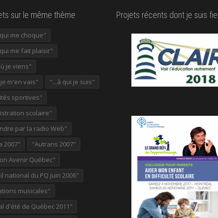
lets sur le même thème
Projets récents dont je suis fie
e qui me choque"
 qui me fait plaisir"
où je viens"
ù je m'en vais"
"...à qui je suis"
ités sportives"
stration scolaire"
ndre par la radio Web"
a 2007"
"Autrans 2007"
ion Avenir Québec"
l national du PQ juin 2006"
ations musicales"
al d'été de Québec 2011"