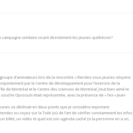
e campagne similaire visant directement les jeunes québécois?
du groupe d’animateurs lors de la rencontre « Rendez-vous jeunes citoyens
 conjointement par le Centre de développement pour l’exercice de la
’île de Montréal et le Centre des sciences de Montréal. J’eut bien aimé te
la souche Opossum était représentée, avec la présence de « l’ex » Jean-
eunes se déclinait en deux points que je considère important:
tendez ou voyez sur la Toile (où de l’art de vérifier constamment les infos
 un billet, un vidéo et quel est son agenda caché (si la personne en a un,