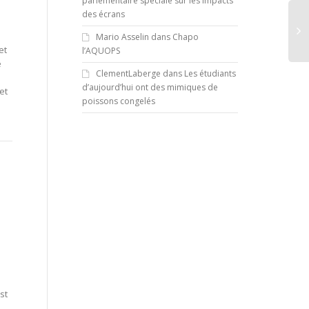
parlementaire spéciale sur les impacts
des écrans
Mario Asselin
dans
Chapo
et
l’AQUOPS
e
ClementLaberge
dans
Les étudiants
d’aujourd’hui ont des mimiques de
et
poissons congelés
.
st