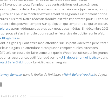
 à l’avant-plan toute l’ampleur des contradictions qui caractérisent
ssez longtemps de la discipline dans deux pensionnats (quinze ans, pour 
de quinze ans peut se montrer extrêmement désagréable un moment donné 
res plus tard. Notre réaction d’adulte est très importante pour lui et aut
 autant il doit pouvoir compter sur quelqu’un qui comprend ce qui se passe.
éplorais
qu’on n’éduque pas plus aux nouveaux médias. En décembre 2005
l qui pouvait s’avérer utile pour recadrer l’exercice de publier sur le Web,
e Blog-Notes
».
t les gens qui ont attiré mon attention sur un petit vidéo très percutant 
r leur blogue). En attendant qu’on puisse compter sur les directions
 l’école on cesse de faire semblant que le Web n’est utilisé par les jeune
ourra regarder cet outil fabriqué par le «
U.S. department of justice
» dans
oject Safe Childhood
». Le vidéo est en anglais…
ttorney General»
dans la foulée de l’initiative «
Think Before You Post
»
. Voyez
"
PARTAGER CECI