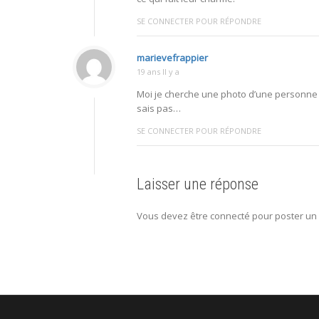
SE CONNECTER POUR RÉPONDRE
marievefrappier
19 ans Il y a
Moi je cherche une photo d’une personne q
sais pas…
SE CONNECTER POUR RÉPONDRE
Laisser une réponse
Vous devez être connecté pour poster un