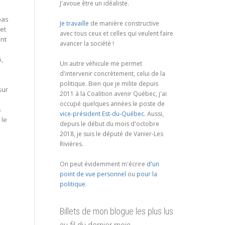
J'avoue être un idéaliste.
pas
Je travaille
de manière constructive
et
avec tous ceux et celles qui veulent faire
ant
avancer la société !
,
Un autre véhicule me permet
d'intervenir concrètement, celui de la
politique. Bien que je milite depuis
sur
2011 à la Coalition avenir Québec, j'ai
occupé quelques années le poste de
s
vice-président Est-du-Québec
. Aussi,
 le
depuis le début du mois d'octobre
2018, je suis le député de Vanier-Les
Rivières.
On peut évidemment m'écrire
d'un
point de vue personnel
ou
pour la
politique
.
Billets de mon blogue les plus lus