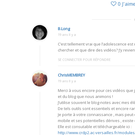
0
J'aim
B.Long
19 ans Il y a
C’est tellement vrai que l’adolescence est
chercher et que dire des vidéos? J’y revien
SE CONNECTER POUR RÉPONDRE
ChrisMEMBREY
19 ans Il y a
Merci à vous encore pour ces vidéos que j’
et du blog que nous animons !
J’utilise souvent le blog-notes avec mes él
De tels outils sont essentiels et encore rar
Je porte à votre connaissance , mais peut
mobile et ses potentielles dérives , existe
Elle est consutable et téléchargeable ici :
http://www.crdp2.ac-versailles.fr/module