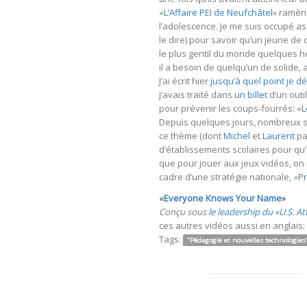
«
L’Affaire PEI de Neufchâtel
» ramène
l’adolescence. Je me suis occupé a
le dire) pour savoir qu’un jeune 
le plus gentil du monde quelques heu
il a besoin de quelqu’un de solide,
J’ai écrit hier
jusqu’à quel point je d
j’avais traité dans
un billet
d’un outi
pour prévenir les coups-fourrés: «
L
Depuis quelques jours, nombreux son
ce thème (dont
Michel
et
Laurent
pa
d’établissements scolaires pour qu’à
que pour jouer aux jeux vidéos, on p
cadre d’une stratégie nationale, «
Pr
«
Everyone Knows Your Name
»
Conçu sous
le leadership du «U.S. A
ces autres vidéos aussi en anglais:
Tags:
"Pédagogie et nouvelles technologies