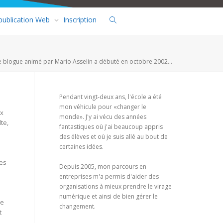
 publication Web
Inscription
e blogue animé par Mario Asselin a débuté en octobre 2002...
Pendant vingt-deux ans, l'école a été
mon véhicule pour «changer le
ux
monde». J'y ai vécu des années
te,
fantastiques où j'ai beaucoup appris
des élèves et où je suis allé au bout de
certaines idées.
mes
Depuis 2005, mon parcours en
entreprises m'a permis d'aider des
organisations à mieux prendre le virage
numérique et ainsi de bien gérer le
se
changement.
t