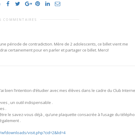
e
6 COMMENTAIRES
 une période de contradiction. Mère de 2 adolescents, ce billet vient me
drai certainement pour en parler et partager ce billet. Merci!
ai bien l’intention d’étudier avec mes élèves dans le cadre du Club Interne
èves , un outil indispensable .
es .
-être le savez-vous déjà , qu’une plaquette consacrée à l’usage du téléph
 également .
s/wfdownloads/visit.php?cid=2&lid=4