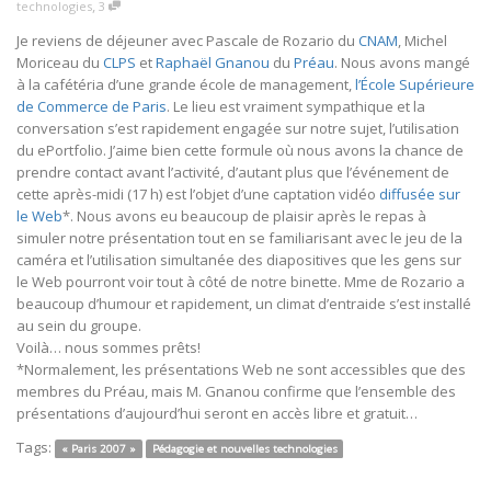
,
technologies
3
Je reviens de déjeuner avec Pascale de Rozario du
CNAM
, Michel
Moriceau du
CLPS
et
Raphaël Gnanou
du
Préau
. Nous avons mangé
à la cafétéria d’une grande école de management,
l’École Supérieure
de Commerce de Paris
. Le lieu est vraiment sympathique et la
conversation s’est rapidement engagée sur notre sujet, l’utilisation
du ePortfolio. J’aime bien cette formule où nous avons la chance de
prendre contact avant l’activité, d’autant plus que l’événement de
cette après-midi (17 h) est l’objet d’une captation vidéo
diffusée sur
le Web
*. Nous avons eu beaucoup de plaisir après le repas à
simuler notre présentation tout en se familiarisant avec le jeu de la
caméra et l’utilisation simultanée des diapositives que les gens sur
le Web pourront voir tout à côté de notre binette. Mme de Rozario a
beaucoup d’humour et rapidement, un climat d’entraide s’est installé
au sein du groupe.
Voilà… nous sommes prêts!
*Normalement, les présentations Web ne sont accessibles que des
membres du Préau, mais M. Gnanou confirme que l’ensemble des
présentations d’aujourd’hui seront en accès libre et gratuit…
Tags:
« Paris 2007 »
Pédagogie et nouvelles technologies