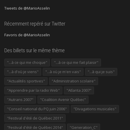
Tweets de @MarioAsselin
Récemment repéré sur Twitter
Favoris de @MarioAsselin
Des billets sur le même thème
"...à ce qui me choque"
"...à ce qui me fait plaisir"
"...à d'où je viens"
"...à où je m'en vais"
"...à qui je suis"
"Actualités sportives"
"Administration scolaire"
"Apprendre par la radio Web"
"Atlanta 2007"
"Autrans 2007"
"Coalition Avenir Québec"
"Conseil national du PQ juin 2006"
"Divagations musicales"
"Festival d'été de Québec 2011"
"Festival d'été de Québec 2014"
"Generation_C"