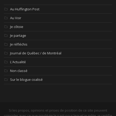
Au Huffington Post
Au Voir
Je côtoie
Je partage
Je réfléchis
Journal de Québec / de Montréal
L'Actualité
Non classé
Sur le blogue coalisé
Si les propos, opinions et prises de position de ce site peuvent
coïncider avec ce que privilégie le parti pour lequel je milite, je certifie