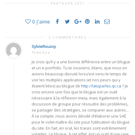
PARTAGER CECI
0
J'aime
3 COMMENTAIRES
SylvieRoussy
19 ans Il y a
Je crois qu’il y a une bonne différence entre un blogue
et un e-portfolio. Tu te souviens, Mario, que nous en
avions beaucoup discuté lorsu’est venu le temps de
voir les multiples applications (et nos peurs qui y
étaient liées) au blogue de
http://latuparles.qc.ca
? Je
crois encore une fois que le blogue est un outil
nécessaire à la réflexion meta, mais également à la
discussion de groupe pour résoudre des problèmes,
se partager des stratégies, se comparer aux autres…
À ce compte, nous avons décidé d’élaborer une SAÉ
pour le volet maître du site pour l’utilisation du blogue
du site. En fait, en oral, les traces sont extrêmement
volatiles. Le blogue, à cet effet, est un outil d’une rare