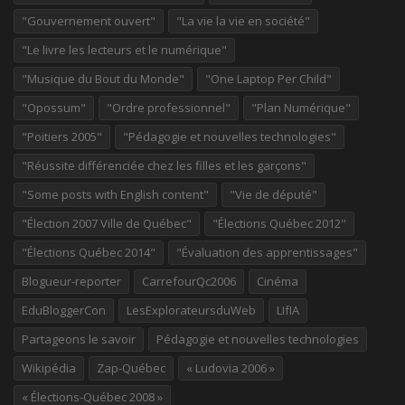
"Gouvernement ouvert"
"La vie la vie en société"
"Le livre les lecteurs et le numérique"
"Musique du Bout du Monde"
"One Laptop Per Child"
"Opossum"
"Ordre professionnel"
"Plan Numérique"
"Poitiers 2005"
"Pédagogie et nouvelles technologies"
"Réussite différenciée chez les filles et les garçons"
"Some posts with English content"
"Vie de député"
"Élection 2007 Ville de Québec"
"Élections Québec 2012"
"Élections Québec 2014"
"Évaluation des apprentissages"
Blogueur-reporter
CarrefourQc2006
Cinéma
EduBloggerCon
LesExplorateursduWeb
LIfIA
Partageons le savoir
Pédagogie et nouvelles technologies
Wikipédia
Zap-Québec
« Ludovia 2006 »
« Élections-Québec 2008 »