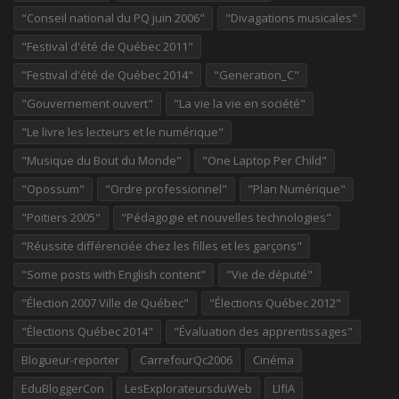
"Conseil national du PQ juin 2006"
"Divagations musicales"
"Festival d'été de Québec 2011"
"Festival d'été de Québec 2014"
"Generation_C"
"Gouvernement ouvert"
"La vie la vie en société"
"Le livre les lecteurs et le numérique"
"Musique du Bout du Monde"
"One Laptop Per Child"
"Opossum"
"Ordre professionnel"
"Plan Numérique"
"Poitiers 2005"
"Pédagogie et nouvelles technologies"
"Réussite différenciée chez les filles et les garçons"
"Some posts with English content"
"Vie de député"
"Élection 2007 Ville de Québec"
"Élections Québec 2012"
"Élections Québec 2014"
"Évaluation des apprentissages"
Blogueur-reporter
CarrefourQc2006
Cinéma
EduBloggerCon
LesExplorateursduWeb
LIfIA