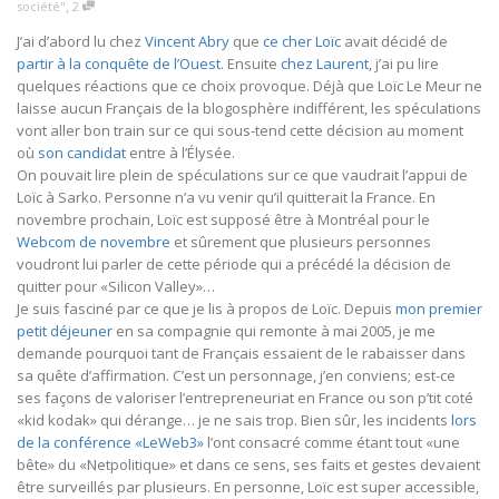
,
société"
2
J’ai d’abord lu chez
Vincent Abry
que
ce cher Loïc
avait décidé de
partir à la conquête de l’Ouest
. Ensuite
chez Laurent
, j’ai pu lire
quelques réactions que ce choix provoque. Déjà que Loïc Le Meur ne
laisse aucun Français de la blogosphère indifférent, les spéculations
vont aller bon train sur ce qui sous-tend cette décision au moment
où
son candidat
entre à l’Élysée.
On pouvait lire plein de spéculations sur ce que vaudrait l’appui de
Loïc à Sarko. Personne n’a vu venir qu’il quitterait la France. En
novembre prochain, Loïc est supposé être à Montréal pour le
Webcom de novembre
et sûrement que plusieurs personnes
voudront lui parler de cette période qui a précédé la décision de
quitter pour «Silicon Valley»…
Je suis fasciné par ce que je lis à propos de Loïc. Depuis
mon premier
petit déjeuner
en sa compagnie qui remonte à mai 2005, je me
demande pourquoi tant de Français essaient de le rabaisser dans
sa quête d’affirmation. C’est un personnage, j’en conviens; est-ce
ses façons de valoriser l’entrepreneuriat en France ou son p’tit coté
«kid kodak» qui dérange… je ne sais trop. Bien sûr, les incidents
lors
de la conférence «LeWeb3»
l’ont consacré comme étant tout «une
bête» du «Netpolitique» et dans ce sens, ses faits et gestes devaient
être surveillés par plusieurs. En personne, Loïc est super accessible,