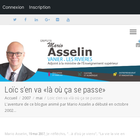
Connexion
Inscription
Activer/dé
Loïc s’en va «là où ça se passe»
Accueil
2007
mai
Loïc s’en va «là où ça se passe»
L'aventure de ce blogue animé par Mario Asselin a débuté en octobre
2002...
,
,
Mario Asselin
Je réfléchis
,
"...à d'où je viens"
,
"La vie la vie en
19 mai 2007