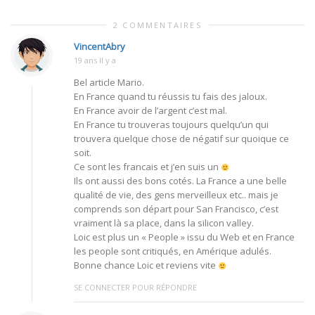
2 COMMENTAIRES
VincentAbry
19 ans Il y a
Bel article Mario.
En France quand tu réussis tu fais des jaloux.
En France avoir de l’argent c’est mal.
En France tu trouveras toujours quelqu’un qui
trouvera quelque chose de négatif sur quoique ce
soit.
Ce sont les francais et j’en suis un
Ils ont aussi des bons cotés. La France a une belle
qualité de vie, des gens merveilleux etc.. mais je
comprends son départ pour San Francisco, c’est
vraiment là sa place, dans la silicon valley.
Loic est plus un « People » issu du Web et en France
les people sont critiqués, en Amérique adulés.
Bonne chance Loic et reviens vite
SE CONNECTER POUR RÉPONDRE