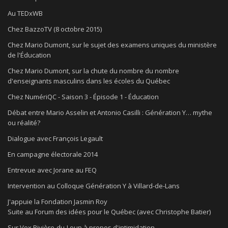
Au TEDxWB
Chez BazzoTV (8 octobre 2015)
Chez Mario Dumont, sur le sujet des examens uniques du ministère
de l'Éducation
Chez Mario Dumont, sur la chute du nombre du nombre
d'enseignants masculins dans les écoles du Québec
Chez NumériQC - Saison 3 - Épisode 1 - Éducation
Débat entre Mario Asselin et Antonio Casilli : Génération Y… mythe
ou réalité?
Dialogue avec François Legault
En campagne électorale 2014
Entrevue avec Jorane au FEQ
Intervention au Colloque Génération Y à Villard-de-Lans
J'appuie la Fondation Jasmin Roy
Suite au Forum des idées pour le Québec (avec Christophe Batier)
Sur Vox Rivière-du-Loup à propos d'intimidation