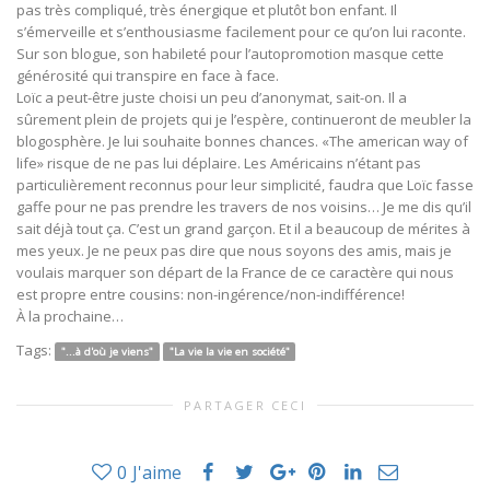
pas très compliqué, très énergique et plutôt bon enfant. Il
s’émerveille et s’enthousiasme facilement pour ce qu’on lui raconte.
Sur son blogue, son habileté pour l’autopromotion masque cette
générosité qui transpire en face à face.
Loïc a peut-être juste choisi un peu d’anonymat, sait-on. Il a
sûrement plein de projets qui je l’espère, continueront de meubler la
blogosphère. Je lui souhaite bonnes chances. «The american way of
life» risque de ne pas lui déplaire. Les Américains n’étant pas
particulièrement reconnus pour leur simplicité, faudra que Loïc fasse
gaffe pour ne pas prendre les travers de nos voisins… Je me dis qu’il
sait déjà tout ça. C’est un grand garçon. Et il a beaucoup de mérites à
mes yeux. Je ne peux pas dire que nous soyons des amis, mais je
voulais marquer son départ de la France de ce caractère qui nous
est propre entre cousins: non-ingérence/non-indifférence!
À la prochaine…
Tags:
"...à d'où je viens"
"La vie la vie en société"
PARTAGER CECI
0
J'aime