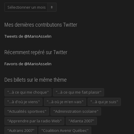
Publications
précédentes
Mes dernières contributions Twitter
Tweets de @MarioAsselin
Récemment repéré sur Twitter
Favoris de @MarioAsselin
Des billets sur le même thème
"...à ce qui me choque"
"...à ce qui me fait plaisir"
"...à d'où je viens"
"...à où je m'en vais"
"...à qui je suis"
"Actualités sportives"
"Administration scolaire"
"Apprendre par la radio Web"
"Atlanta 2007"
"Autrans 2007"
"Coalition Avenir Québec"