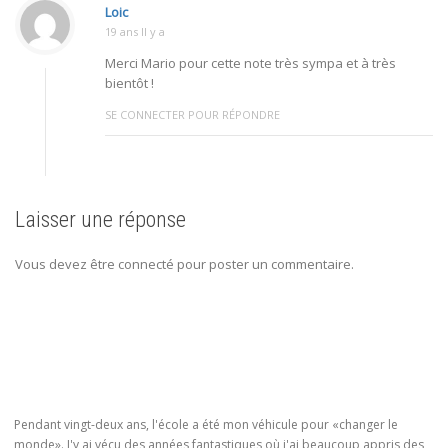
Loic
19 ans Il y a
Merci Mario pour cette note très sympa et à très
bientôt !
SE CONNECTER POUR RÉPONDRE
Laisser une réponse
Vous devez être connecté pour poster un commentaire.
Pendant vingt-deux ans, l'école a été mon véhicule pour «changer le
monde». J'y ai vécu des années fantastiques où j'ai beaucoup appris des