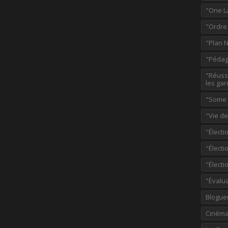
"One L
"Ordre
"Plan 
"Pédag
"Réussi
les gar
"Some p
"Vie d
"Électi
"Élect
"Élect
"Évalu
Blogue
Ciném