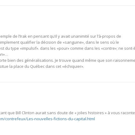
xemple de l’Irak en pensant qu’il y avait unanimité sur l’à-propos de
t simplement qualifier la décision de «sanguine», dans le sens où le
t du type «impulsif». dans les «pour» comme dans les «contre»; ne sont-i
man»…
mporte bien des généralisations. Je trouve quand même que son raisonnem
l situe la place du Québec dans cet «échiquier».
 que Bill Clinton aurait sans doute de « jolies histoires » à vous raconter
com/contrefeux/Les-nouvelles-fictions-du-capital.html