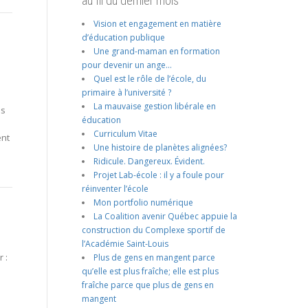
au fil du dernier mois
Vision et engagement en matière
d’éducation publique
Une grand-maman en formation
pour devenir un ange…
Quel est le rôle de l’école, du
primaire à l’université ?
La mauvaise gestion libérale en
ls
éducation
Curriculum Vitae
ent
Une histoire de planètes alignées?
Ridicule. Dangereux. Évident.
Projet Lab-école : il y a foule pour
réinventer l’école
Mon portfolio numérique
La Coalition avenir Québec appuie la
construction du Complexe sportif de
l’Académie Saint-Louis
 :
Plus de gens en mangent parce
qu’elle est plus fraîche; elle est plus
fraîche parce que plus de gens en
mangent