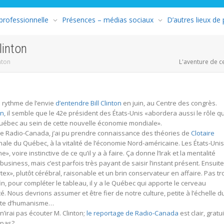
 professionnelle
Présences – médias sociaux
D’autres lieux de
linton
nton
L'aventure de c
 rythme de l’envie
d’entendre Bill Clinton
en juin, au Centre des congrès.
on
, il semble que le 42e président des États-Unis «abordera aussi le rôle q
Québec au sein de cette nouvelle économie mondiale».
 de Radio-Canada, j’ai pu prendre connaissance des théories de
Clotaire
inale du Québec, à la vitalité de l’économie Nord-américaine. Les États-Unis
, voire instinctive de ce qu’il y a à faire. Ça donne l’Irak et la mentalité
usiness, mais c’est parfois très payant de saisir l’instant présent. Ensuite,
rtex», plutôt cérébral, raisonable et un brin conservateur en affaire. Pas tr
fin, pour compléter le tableau, il y a le Québec qui apporte le cerveau
té. Nous devrions assumer et être fier de notre culture, petite à l’échelle d
inte d’humanisme…
 n’irai pas écouter M. Clinton;
le reportage de Radio-Canada
est clair, gratui
 pas?