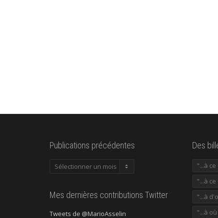
Publications précédentes
Des bil
Publications
"...à c
précédentes
"...à ce
Mes dernières contributions Twitter
"...à d'
"...à o
Tweets de @MarioAsselin