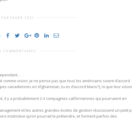
PARTAGER CECI
e
3 COMMENTAIRES
n. Cependant…
isé comme vision. Je ne pense pas que tous les américains soient d’accord
oupes canadiennes en Afghanistan, tu es d’accord Mario?), ni que leur visio
lité, il y a probablement 2-3 compagnies californiennes qui pourraient en
 Management et les autres grandes écoles de gestion réussissent un petit 
ins instinctive qu’on pourrait le prétendre, et forment parfois des