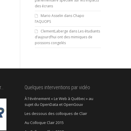
parlementaire spéciale sur les impacts
des écrans
Mario Asselin
dans
Chapo
l’AQUOPS
ClementLaberge
dans
Les étudiants
d’aujourd’hui ont des mimiques de
poissons congelés
r…
Quelques interventions par vidéo
À l'événement « Le Web à Québec » au
sujet du OpenData et OpenGouv
Les dessous des colloques de Clair
Au Colloque Clair 2015