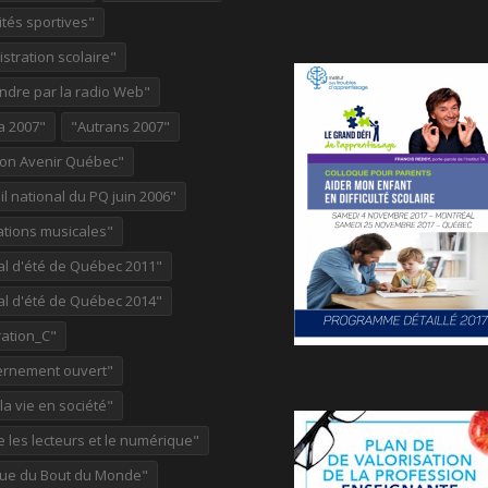
ités sportives"
stration scolaire"
ndre par la radio Web"
a 2007"
"Autrans 2007"
ion Avenir Québec"
l national du PQ juin 2006"
ations musicales"
al d'été de Québec 2011"
al d'été de Québec 2014"
ation_C"
rnement ouvert"
 la vie en société"
re les lecteurs et le numérique"
ue du Bout du Monde"