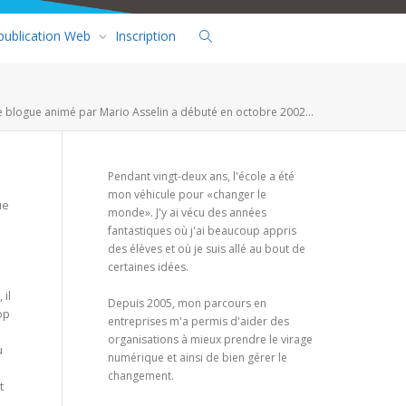
 publication Web
Inscription
e blogue animé par Mario Asselin a débuté en octobre 2002...
Pendant vingt-deux ans, l'école a été
mon véhicule pour «changer le
ue
monde». J'y ai vécu des années
fantastiques où j'ai beaucoup appris
des élèves et où je suis allé au bout de
certaines idées.
 il
Depuis 2005, mon parcours en
op
entreprises m'a permis d'aider des
organisations à mieux prendre le virage
u
numérique et ainsi de bien gérer le
changement.
t