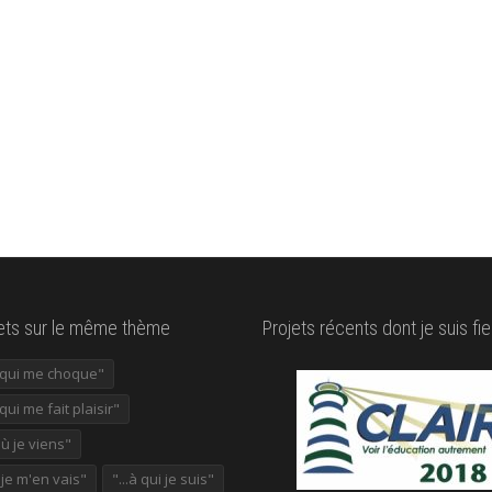
lets sur le même thème
Projets récents dont je suis fie
e qui me choque"
 qui me fait plaisir"
où je viens"
ù je m'en vais"
"...à qui je suis"