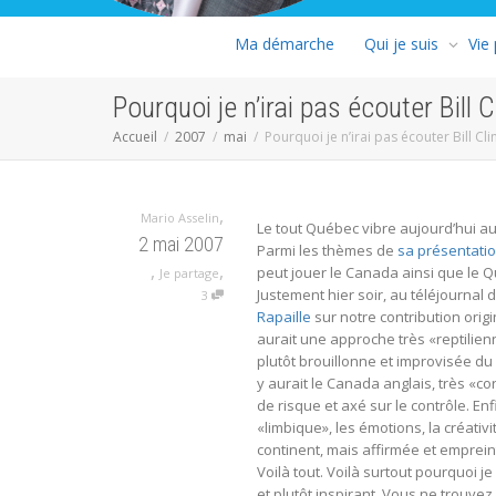
Ma démarche
Qui je suis
Vie
Pourquoi je n’irai pas écouter Bill C
Accueil
2007
mai
Pourquoi je n’irai pas écouter Bill Cli
,
Mario Asselin
Le tout Québec vibre aujourd’hui au
2 mai 2007
Parmi les thèmes de
sa présentati
,
,
peut jouer le Canada ainsi que le 
Je partage
Justement hier soir, au téléjournal
3
Rapaille
sur notre contribution orig
aurait une approche très «reptilienne»
plutôt brouillonne et improvisée du b
y aurait le Canada anglais, très «co
de risque et axé sur le contrôle. En
«limbique», les émotions, la créativi
continent, mais affirmée et empre
Voilà tout. Voilà surtout pourquoi je
et plutôt inspirant. Vous ne trouvez