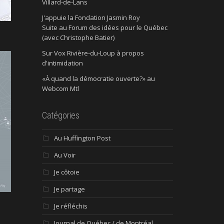
Villard-de-Lans
J'appuie la Fondation Jasmin Roy
Suite au Forum des idées pour le Québec
(avec Christophe Batier)
Sur Vox Rivière-du-Loup à propos
d'intimidation
«À quand la démocratie ouverte?» au
Webcom Mtl
Catégories
Au Huffington Post
Au Voir
Je côtoie
Je partage
Je réfléchis
Journal de Québec / de Montréal