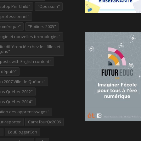
aptop Per Child"
"Opossum"
 professionnel"
Numérique"
"Poitiers 2005"
ogie et nouvelles technologies"
te différenciée chez les filles et
çons"
osts with English content"
e député"
on 2007 Ville de Québec"
ions Québec 2012"
ions Québec 2014"
ation des apprentissages"
ur-reporter
CarrefourQc2006
a
EduBloggerCon