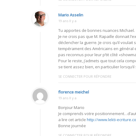
Mario Asselin
19 ans Il y a
Tu apportes de bonnes nuances Michael.
Je ne crois pas que M. Rapaille donnait l’e
déclencher la guerre. Je crois qu’il voulai
tempérament des Américains en général es
pas reconnus pour leur p’tit côté «show
Pour le reste, j’admets que tout cela co
se tient assez bien, en particulier lorsqu’i
SE CONNECTER POUR RÉPONDRE
florence meichel
19 ans Il y a
Bonjour Mario
Je comprends votre positionnement…d’autant
a lire cet article
http://www.lekti-ecriture.
Bonne journée
SE CONNECTER POUR RÉPONDRE