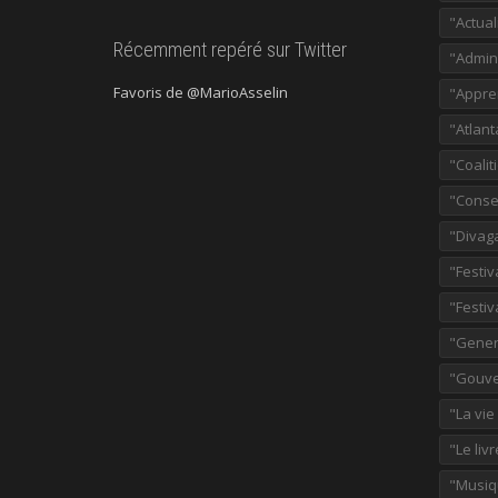
"Actual
Récemment repéré sur Twitter
"Admini
Favoris de @MarioAsselin
"Appre
"Atlant
"Coalit
"Consei
"Divag
"Festiv
"Festiv
"Gener
"Gouve
"La vie
"Le liv
"Musiq