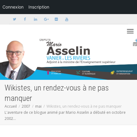
Connexion
Inscription
Activer/dé
Wikistes, un rendez-vous à ne pas
manquer
Accueil
2007
mai
Wikistes, un rendez-vous à ne pas manquer
L'aventure de ce blogue animé par Mario Asselin a débuté en octobre
2002...