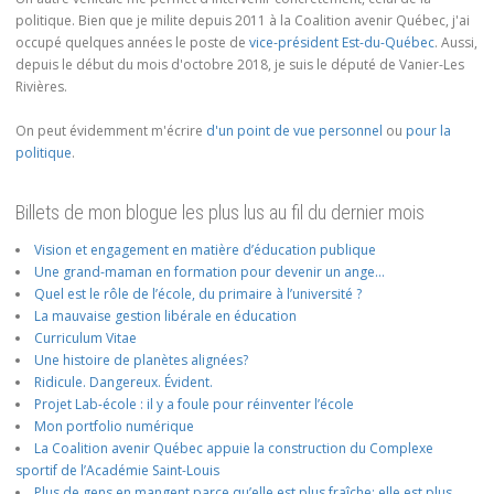
politique. Bien que je milite depuis 2011 à la Coalition avenir Québec, j'ai
occupé quelques années le poste de
vice-président Est-du-Québec
. Aussi,
depuis le début du mois d'octobre 2018, je suis le député de Vanier-Les
Rivières.
On peut évidemment m'écrire
d'un point de vue personnel
ou
pour la
politique
.
Billets de mon blogue les plus lus au fil du dernier mois
Vision et engagement en matière d’éducation publique
Une grand-maman en formation pour devenir un ange…
Quel est le rôle de l’école, du primaire à l’université ?
La mauvaise gestion libérale en éducation
Curriculum Vitae
Une histoire de planètes alignées?
Ridicule. Dangereux. Évident.
Projet Lab-école : il y a foule pour réinventer l’école
Mon portfolio numérique
La Coalition avenir Québec appuie la construction du Complexe
sportif de l’Académie Saint-Louis
Plus de gens en mangent parce qu’elle est plus fraîche; elle est plus