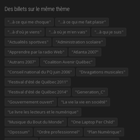
Des billets sur le même thème
"...à ce qui me choque"
"...à ce qui me fait plaisir"
"...à d'où je viens"
"...à où je m'en vais"
"...à qui je suis"
"Actualités sportives"
"Administration scolaire"
"Apprendre par la radio Web"
"Atlanta 2007"
"Autrans 2007"
"Coalition Avenir Québec"
"Conseil national du PQ juin 2006"
"Divagations musicales"
"Festival d'été de Québec 2011"
"Festival d'été de Québec 2014"
"Generation_C"
"Gouvernement ouvert"
"La vie la vie en société"
"Le livre les lecteurs et le numérique"
"Musique du Bout du Monde"
"One Laptop Per Child"
"Opossum"
"Ordre professionnel"
"Plan Numérique"