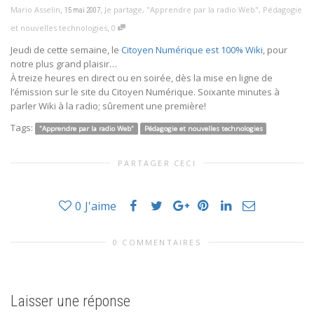
,
,
Mario Asselin
Je partage
,
"Apprendre par la radio Web"
,
Pédagogie
15 mai 2007
,
et nouvelles technologies
0
Jeudi de cette semaine, le
Citoyen Numérique est 100% Wiki
, pour
notre plus grand plaisir…
À treize heures en direct ou en soirée, dès la mise en ligne de
l’émission sur le site du Citoyen Numérique. Soixante minutes à
parler Wiki à la radio; sûrement une première!
Tags:
"Apprendre par la radio Web"
Pédagogie et nouvelles technologies
PARTAGER CECI
0
J'aime
0 COMMENTAIRES
Laisser une réponse