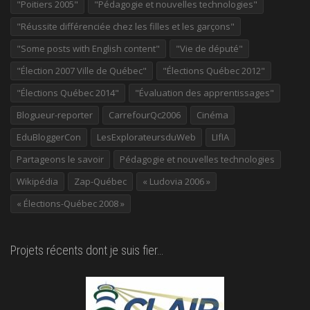
"Poitiers 2005"
"Pédagogie et nouvelles technologies"
"Réussite différenciée chez les filles et les garçons"
"Some posts with English content"
"Vie de député"
"Élection 2007 Ville de Québec"
"Élections Québec 2012"
"Élections Québec 2014"
"Évaluation des apprentissages"
Blogueur-reporter
CarrefourQc2006
Cinéma
EduBloggerCon
LesExplorateursduWeb
LIfIA
Partageons le savoir
Pédagogie et nouvelles technologies
Wikipédia
Zap-Québec
« Ludovia 2006 »
« Élections-Québec 2008 »
Projets récents dont je suis fier…