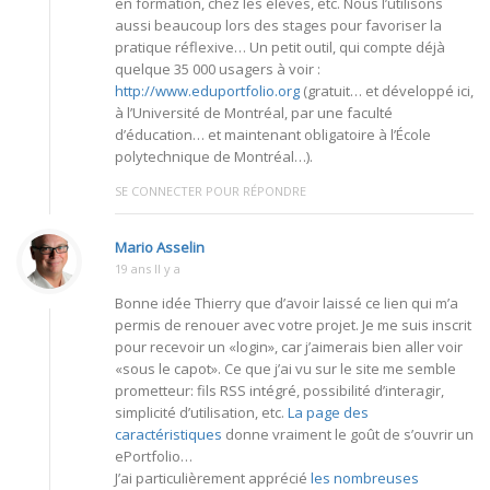
en formation, chez les élèves, etc. Nous l’utilisons
aussi beaucoup lors des stages pour favoriser la
pratique réflexive… Un petit outil, qui compte déjà
quelque 35 000 usagers à voir :
http://www.eduportfolio.org
(gratuit… et développé ici,
à l’Université de Montréal, par une faculté
d’éducation… et maintenant obligatoire à l’École
polytechnique de Montréal…).
SE CONNECTER POUR RÉPONDRE
Mario Asselin
19 ans Il y a
Bonne idée Thierry que d’avoir laissé ce lien qui m’a
permis de renouer avec votre projet. Je me suis inscrit
pour recevoir un «login», car j’aimerais bien aller voir
«sous le capot». Ce que j’ai vu sur le site me semble
prometteur: fils RSS intégré, possibilité d’interagir,
simplicité d’utilisation, etc.
La page des
caractéristiques
donne vraiment le goût de s’ouvrir un
ePortfolio…
J’ai particulièrement apprécié
les nombreuses