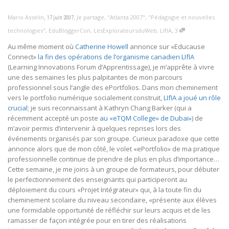
,
,
Mario Asselin
Je partage
,
"Atlanta 2007"
,
"Pédagogie et nouvelles
17 juin 2007
,
technologies"
,
EduBloggerCon
,
LesExplorateursduWeb
,
LIfIA
3
Au même moment où
Catherine Howell
annonce sur «Educause
Connect»
la fin des opérations de l’organisme canadien LIfIA
(Learning Innovations Forum d’Apprentissage), je m’apprête à vivre
une des semaines les plus palpitantes de mon parcours
professionnel sous l’angle des ePortfolios. Dans mon cheminement
vers le portfolio numérique socialement construit,
LIfIA a joué un rôle
crucial
; je suis reconnaissant à Kathryn Chang Barker (qui a
récemment accepté un poste
au «e­TQM College» de Dubai»
) de
m’avoir permis d’intervenir à quelques reprises lors des
événements organisés par son groupe. Curieux paradoxe que cette
annonce alors que de mon côté, le volet «ePortfolio» de ma pratique
professionnelle continue de prendre de plus en plus d’importance…
Cette semaine, je me joins à un groupe de formateurs, pour débuter
le perfectionnement des enseignants qui participeront au
déploiement du cours «Projet Intégrateur» qui, à la toute fin du
cheminement scolaire du niveau secondaire, «présente aux élèves
une formidable opportunité de réfléchir sur leurs acquis et de les
ramasser de façon intégrée pour en tirer des réalisations