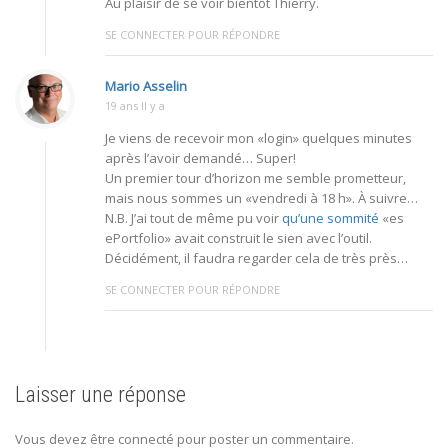
Au plaisir de se voir bientôt Thierry.
SE CONNECTER POUR RÉPONDRE
Mario Asselin
19 ans Il y a
Je viens de recevoir mon «login» quelques minutes
après l’avoir demandé… Super!
Un premier tour d’horizon me semble prometteur,
mais nous sommes un «vendredi à 18 h». À suivre…
N.B. J’ai tout de même pu voir
qu’une sommité
«es
ePortfolio» avait construit le sien avec l’outil.
Décidément, il faudra regarder cela de très près…
SE CONNECTER POUR RÉPONDRE
Laisser une réponse
Vous devez être connecté pour poster un commentaire.