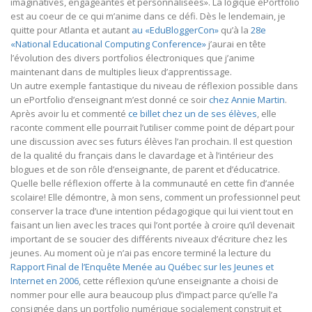
imaginatives, engageantes et personnalisées». La logique ePortfolio
est au coeur de ce qui m’anime dans ce défi. Dès le lendemain, je
quitte pour Atlanta et autant
au «EduBloggerCon»
qu’à la
28e
«National Educational Computing Conference»
j’aurai en tête
l’évolution des divers portfolios électroniques que j’anime
maintenant dans de multiples lieux d’apprentissage.
Un autre exemple fantastique du niveau de réflexion possible dans
un ePortfolio d’enseignant m’est donné ce soir
chez Annie Martin
.
Après avoir lu et commenté
ce billet chez un de ses élèves
, elle
raconte comment elle pourrait l’utiliser comme point de départ pour
une discussion avec ses futurs élèves l’an prochain. Il est question
de la qualité du français dans le clavardage et à l’intérieur des
blogues et de son rôle d’enseignante, de parent et d’éducatrice.
Quelle belle réflexion offerte à la communauté en cette fin d’année
scolaire! Elle démontre, à mon sens, comment un professionnel peut
conserver la trace d’une intention pédagogique qui lui vient tout en
faisant un lien avec les traces qui l’ont portée à croire qu’il devenait
important de se soucier des différents niveaux d’écriture chez les
jeunes. Au moment où je n’ai pas encore terminé la lecture du
Rapport Final de l’Enquête Menée au Québec sur les Jeunes et
Internet en 2006
, cette réflexion qu’une enseignante a choisi de
nommer pour elle aura beaucoup plus d’impact parce qu’elle l’a
consignée dans un portfolio numérique socialement construit et