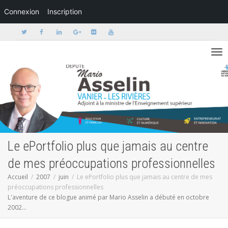
Connexion
Inscription
Activer/dé
Le ePortfolio plus que jamais au centre
de mes préoccupations professionnelles
Accueil
2007
juin
Le ePortfolio plus que jamais au centre de mes
préoccupations professionnelles
L'aventure de ce blogue animé par Mario Asselin a débuté en octobre
2002...