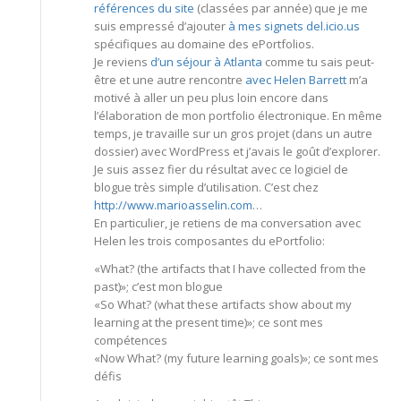
références du site
(classées par année) que je me
suis empressé d’ajouter
à mes signets del.icio.us
spécifiques au domaine des ePortfolios.
Je reviens
d’un séjour à Atlanta
comme tu sais peut-
être et une autre rencontre
avec Helen Barrett
m’a
motivé à aller un peu plus loin encore dans
l’élaboration de mon portfolio électronique. En même
temps, je travaille sur un gros projet (dans un autre
dossier) avec WordPress et j’avais le goût d’explorer.
Je suis assez fier du résultat avec ce logiciel de
blogue très simple d’utilisation. C’est chez
http://www.marioasselin.com
…
En particulier, je retiens de ma conversation avec
Helen les trois composantes du ePortfolio:
«What? (the artifacts that I have collected from the
past)»; c’est mon blogue
«So What? (what these artifacts show about my
learning at the present time)»; ce sont mes
compétences
«Now What? (my future learning goals)»; ce sont mes
défis