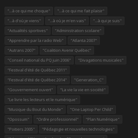
"...à ce qui me choque"
"...à ce qui me fait plaisir"
"...à d'où je viens"
"...à où je m'en vais"
"...à qui je suis"
"Actualités sportives"
"Administration scolaire"
"Apprendre par la radio Web"
"Atlanta 2007"
"Autrans 2007"
"Coalition Avenir Québec"
"Conseil national du PQ juin 2006"
"Divagations musicales"
"Festival d'été de Québec 2011"
"Festival d'été de Québec 2014"
"Generation_C"
"Gouvernement ouvert"
"La vie la vie en société"
"Le livre les lecteurs et le numérique"
"Musique du Bout du Monde"
"One Laptop Per Child"
"Opossum"
"Ordre professionnel"
"Plan Numérique"
"Poitiers 2005"
"Pédagogie et nouvelles technologies"