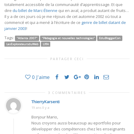
totalement accessible de la communauté d’apprentissage. Et que
dire
du billet de Marc-Étienne
qui en aval, a produit autant de fruits…
Il y a de ces jours où je me réjouis de cet automne 2002 où tout a
commencé et qui a mené à l’écriture de ce
genre de billet datant de
janvier 2003
!
Tags:
"Atlanta 2007"
"Pédagogie et nouvelles technologies"
EduBloggerCon
LesExplorateursduWeb
LIfIA
PARTAGER CECI
0
J'aime
3 COMMENTAIRES
ThierryKarsenti
19 ans Il y a
Bonjour Mario,
Nous croyons aussi beaucoup au eportfolio pour
développer des compétences chez les enseignants