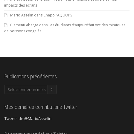
impacts des écrans
Mario Asselin
dans
Chapo l’AQUOPS
ClementLaberge
dans
Les étudiants d’aujourd’hui ont des mimiques
de poissons congelés
Publications précédentes
Publications
précédentes
Mes dernières contributions Twitter
Tweets de @MarioAsselin