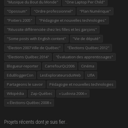
"Musique du Bout du Monde"
"One Laptop Per Child"
"Opossum"
"Ordre professionnel"
"Plan Numérique"
"Poitiers 2005"
"Pédagogie et nouvelles technologies"
"Réussite différenciée chez les filles et les garçons"
"Some posts with English content"
"Vie de député"
"Élection 2007 Ville de Québec"
"Élections Québec 2012"
"Élections Québec 2014"
"Évaluation des apprentissages"
Blogueur-reporter
CarrefourQc2006
Cinéma
EduBloggerCon
LesExplorateursduWeb
LIfIA
Partageons le savoir
Pédagogie et nouvelles technologies
Wikipédia
Zap-Québec
« Ludovia 2006 »
« Élections-Québec 2008 »
Projets récents dont je suis fier…