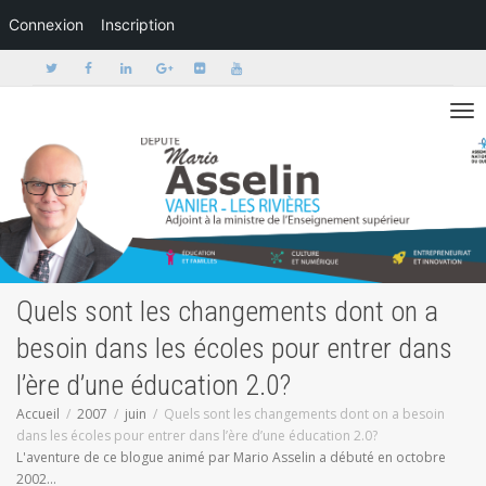
Connexion
Inscription
Activer/dé
Quels sont les changements dont on a
besoin dans les écoles pour entrer dans
l’ère d’une éducation 2.0?
Accueil
2007
juin
Quels sont les changements dont on a besoin
dans les écoles pour entrer dans l’ère d’une éducation 2.0?
L'aventure de ce blogue animé par Mario Asselin a débuté en octobre
2002...