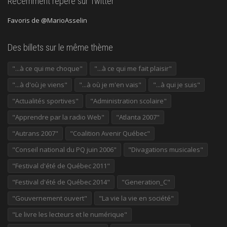
Récemment repéré sur Twitter
Favoris de @MarioAsselin
Des billets sur le même thème
"...à ce qui me choque"
"...à ce qui me fait plaisir"
"...à d'où je viens"
"...à où je m'en vais"
"...à qui je suis"
"Actualités sportives"
"Administration scolaire"
"Apprendre par la radio Web"
"Atlanta 2007"
"Autrans 2007"
"Coalition Avenir Québec"
"Conseil national du PQ juin 2006"
"Divagations musicales"
"Festival d'été de Québec 2011"
"Festival d'été de Québec 2014"
"Generation_C"
"Gouvernement ouvert"
"La vie la vie en société"
"Le livre les lecteurs et le numérique"