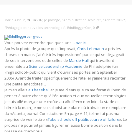
,
,
Mario Asselin
Je partage
,
"Administration scolaire"
,
"Atlanta 2007"
,
24 juin 2007
,
"Pédagogie et nouvelles technologies"
,
EduBloggerCon
0
Vous pouvez entendre quelques-uns…
par ici
.
Après la photo de groupe qui s’imposait,
Chris Lehmann
a pris les
choses en mains. J’ai été très impressionné par ce qui se dégageait
de ses interventions et de celles de
Marcie Hull
qui travaillent
ensemble au
Science Leadership Academie
de Philadelphie (un
«high school» public qui vient d’ouvrir ses portes en September
2006). Avant de traiter spécifiquement de l’atelier j’aimerais raconter
une petite anecdotes…
Je m’en allais
au baseball
et je me disais que ça me ferait du bien de
penser à autre chose qu’à l’éducation et aux nouvelles technologies.
Je suis allé manger une croûte au «BullPen» non loin du stade et,
bière à la main, je me suis choisi une place où traînait un exemplaire
du «Atlanta Journal-Constitution». En page A-11, tel ne fut pas ma
surprise de voir le titre «
Take schools off public course of failure
». Le
propos ne pourrait jamais figurer en aussi bonne position dans la
presse de chez-nous: