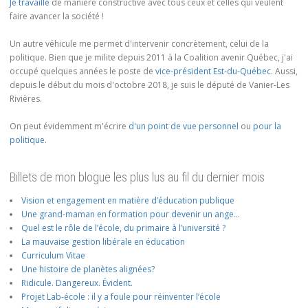
Je travaille
de manière constructive avec tous ceux et celles qui veulent
faire avancer la société !
Un autre véhicule me permet d'intervenir concrètement, celui de la
politique. Bien que je milite depuis 2011 à la Coalition avenir Québec, j'ai
occupé quelques années le poste de
vice-président Est-du-Québec
. Aussi,
depuis le début du mois d'octobre 2018, je suis le député de Vanier-Les
Rivières.
On peut évidemment m'écrire
d'un point de vue personnel
ou
pour la
politique
.
Billets de mon blogue les plus lus au fil du dernier mois
Vision et engagement en matière d’éducation publique
Une grand-maman en formation pour devenir un ange…
Quel est le rôle de l’école, du primaire à l’université ?
La mauvaise gestion libérale en éducation
Curriculum Vitae
Une histoire de planètes alignées?
Ridicule. Dangereux. Évident.
Projet Lab-école : il y a foule pour réinventer l’école