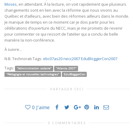
Moses
, en attendant. À la lecture, on voit rapidement que plusieurs
changements sont en lien avec la réforme que nous vivons au
Québec et d’ailleurs, avec bien des réformes ailleurs dans le monde.
Je manque de temps en ce moment car je dois partir pour les
célébrations d’ouverture du NECC, mais je me promets de revenir
pour commenter ce qui ressort de l’atelier qui a conclu de belle
manière la non-conférence.
À suivre…
N.B. Technorati Tags:
ebc07as20
necc2007
EduBloggerCon2007
Tags:
"Administration scolaire"
"Atlanta 2007"
"Pédagogie et nouvelles technologies"
EduBloggerCon
PARTAGER CECI
0
J'aime
0 COMMENTAIRES