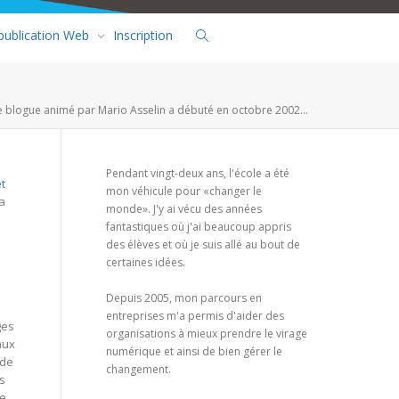
 publication Web
Inscription
e blogue animé par Mario Asselin a débuté en octobre 2002...
Pendant vingt-deux ans, l'école a été
et
mon véhicule pour «changer le
a
monde». J'y ai vécu des années
fantastiques où j'ai beaucoup appris
des élèves et où je suis allé au bout de
certaines idées.
Depuis 2005, mon parcours en
entreprises m'a permis d'aider des
ges
organisations à mieux prendre le virage
aux
numérique et ainsi de bien gérer le
 de
changement.
s
je