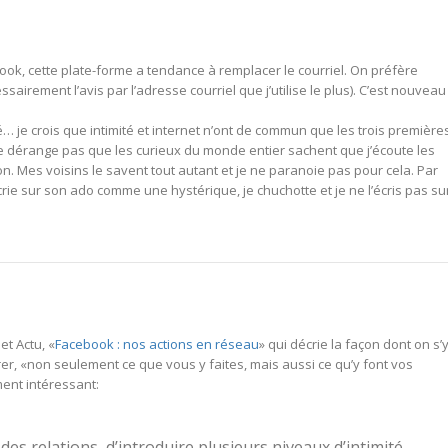
ok, cette plate-forme a tendance à remplacer le courriel. On préfère
sairement l’avis par l’adresse courriel que j’utilise le plus). C’est nouveau
é… je crois que intimité et internet n’ont de commun que les trois première
me dérange pas que les curieux du monde entier sachent que j’écoute les
. Mes voisins le savent tout autant et je ne paranoie pas pour cela. Par
rie sur son ado comme une hystérique, je chuchotte et je ne l’écris pas su
et Actu, «
Facebook : nos actions en réseau
» qui décrie la façon dont on s’
er, «non seulement ce que vous y faites, mais aussi ce qu’y font vos
ent intéressant:
 des relations, d’introduire plusieurs niveaux d’intimité