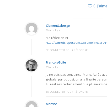
0
J'aim
ClementLaberge
19 ans Il y a
Ma réflexion ici:
http://carnets.opossum.ca/remolino/arc
SE CONNECTER POUR RÉPONDRE
FrancoisGuite
19 ans Il y a
Je ne suis pas convaincu, Mario. Après avoir
globale, par opposition à la finalité perso
Tu réalises certainement que plusieurs des 
SE CONNECTER POUR RÉPONDRE
Martine