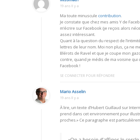
19 ans Il y a
Ma toute minuscule
contribution
.
Je constate que chez mes amis Y de Facebo
m’écrire sur Facebook (je reçois alors néces
assez intéressant.
Quant à la question du respect de l’intimit
lettres de leur nom. Moi non plus, ça ne 
Blérots de Ravel et que je coupe mon gazon
contre, quand je médis de ma voisine qui c
Facebook !
SE CONNECTER POUR RÉPONDRE
Mario Asselin
19 ans Il y a
À lire, un texte d’Hubert Guillaud sur Intern
prend dans cet environnement pour illustr
proches.» Ce paragraphe est particulièrem
«On a besoin d’affiner le cercle