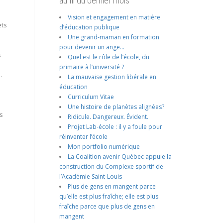
au fil du dernier mois
Vision et engagement en matière
ets
d’éducation publique
Une grand-maman en formation
pour devenir un ange…
s
Quel est le rôle de l’école, du
primaire à l’université ?
…
La mauvaise gestion libérale en
éducation
Curriculum Vitae
Une histoire de planètes alignées?
ns
Ridicule. Dangereux. Évident.
Projet Lab-école : il y a foule pour
réinventer l’école
Mon portfolio numérique
La Coalition avenir Québec appuie la
construction du Complexe sportif de
l’Académie Saint-Louis
Plus de gens en mangent parce
qu’elle est plus fraîche; elle est plus
fraîche parce que plus de gens en
mangent