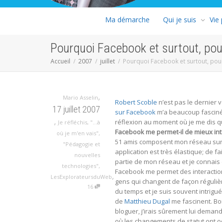
Ma démarche
Qui je suis
Vie
Pourquoi Facebook et surtout, po
Accueil
2007
juillet
Pourquoi Facebook et surtout, pou
,
Mario Asselin
Robert Scoble
n’est pas le dernier 
17 juillet 2007
sur Facebook
m’a beaucoup fasciné 
,
réflexion au moment où je me dis qu
Je réfléchis
,
"...à
Facebook me permet-il de mieux int
où je m'en vais"
,
51 amis composent mon réseau sur 
"Pédagogie et
application est très élastique; de 
nouvelles
partie de mon réseau et je connais c
technologies"
,
Facebook me permet des interaction
,
LesExplorateursduWeb
gens qui changent de façon réguli
16
du temps et je suis souvent intrigué
de
Matthieu Dugal
me fascinent. Bon
bloguer, j’irais sûrement lui dema
où les changements de statut ont o