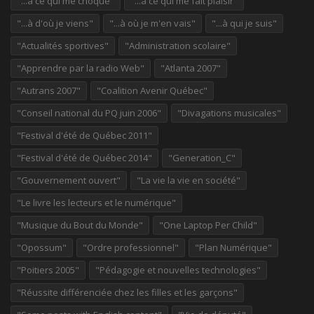
"...à ce qui me choque"
"...à ce qui me fait plaisir"
"...à d'où je viens"
"...à où je m'en vais"
"...à qui je suis"
"Actualités sportives"
"Administration scolaire"
"Apprendre par la radio Web"
"Atlanta 2007"
"Autrans 2007"
"Coalition Avenir Québec"
"Conseil national du PQ juin 2006"
"Divagations musicales"
"Festival d'été de Québec 2011"
"Festival d'été de Québec 2014"
"Generation_C"
"Gouvernement ouvert"
"La vie la vie en société"
"Le livre les lecteurs et le numérique"
"Musique du Bout du Monde"
"One Laptop Per Child"
"Opossum"
"Ordre professionnel"
"Plan Numérique"
"Poitiers 2005"
"Pédagogie et nouvelles technologies"
"Réussite différenciée chez les filles et les garçons"