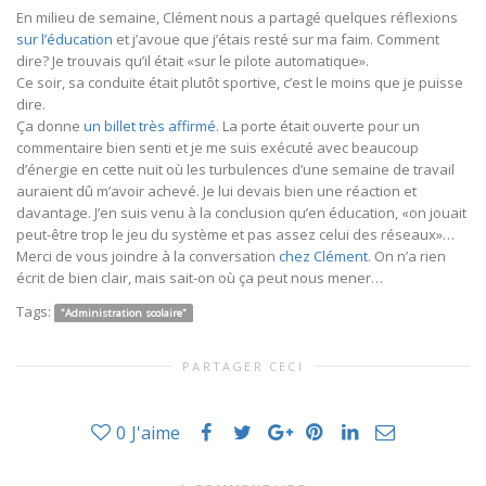
En milieu de semaine, Clément nous a partagé quelques réflexions
sur l’éducation
et j’avoue que j’étais resté sur ma faim. Comment
dire? Je trouvais qu’il était «sur le pilote automatique».
Ce soir, sa conduite était plutôt sportive, c’est le moins que je puisse
dire.
Ça donne
un billet très affirmé
. La porte était ouverte pour un
commentaire bien senti et je me suis exécuté avec beaucoup
d’énergie en cette nuit où les turbulences d’une semaine de travail
auraient dû m’avoir achevé. Je lui devais bien une réaction et
davantage. J’en suis venu à la conclusion qu’en éducation, «on jouait
peut-être trop le jeu du système et pas assez celui des réseaux»…
Merci de vous joindre à la conversation
chez Clément
. On n’a rien
écrit de bien clair, mais sait-on où ça peut nous mener…
Tags:
"Administration scolaire"
PARTAGER CECI
0
J'aime