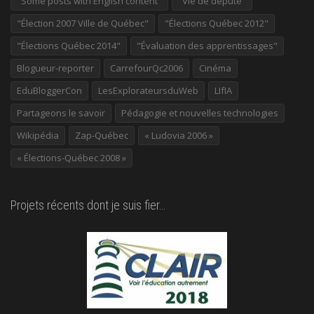
"Some posts with English content"
"Vie de député"
"Élection 2007 Ville de Québec"
"Élections Québec 2012"
"Élections Québec 2014"
"Évaluation des apprentissages"
Blogueur-reporter
CarrefourQc2006
Cinéma
EduBloggerCon
LesExplorateursduWeb
LIfIA
Partageons le savoir
Pédagogie et nouvelles technologies
Wikipédia
Zap-Québec
« Ludovia 2006 »
« Élections-Québec 2008 »
Projets récents dont je suis fier…