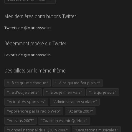
précédentes
Mes dernières contributions Twitter
Tweets de @MarioAsselin
Récemment repéré sur Twitter
Favoris de @MarioAsselin
Des billets sur le même thème
"...à ce qui me choque"
"...à ce qui me fait plaisir"
"...à d'où je viens"
"...à où je m'en vais"
"...à qui je suis"
"Actualités sportives"
"Administration scolaire"
"Apprendre par la radio Web"
"Atlanta 2007"
"Autrans 2007"
"Coalition Avenir Québec"
"Conseil national du PQ juin 2006"
"Divagations musicales"