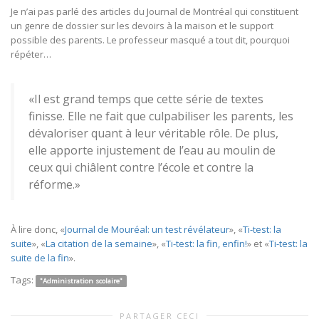
Je n’ai pas parlé des articles du Journal de Montréal qui constituent
un genre de dossier sur les devoirs à la maison et le support
possible des parents. Le professeur masqué a tout dit, pourquoi
répéter…
«Il est grand temps que cette série de textes
finisse. Elle ne fait que culpabiliser les parents, les
dévaloriser quant à leur véritable rôle. De plus,
elle apporte injustement de l’eau au moulin de
ceux qui chiâlent contre l’école et contre la
réforme.»
À lire donc, «
Journal de Mouréal: un test révélateur
», «
Ti-test: la
suite
», «
La citation de la semaine
», «
Ti-test: la fin, enfin!
» et «
Ti-test: la
suite de la fin
».
Tags:
"Administration scolaire"
PARTAGER CECI