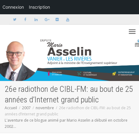
Connexion
Inscription
Activer/dé
26e radiothon de CIBL-FM: au bout de 25
années d’Internet grand public
Accueil
2007
novembre
26e radiothon de CIBL-FM: au bout de 25
années d’Internet grand public
L'aventure de ce blogue animé par Mario Asselin a débuté en octobre
2002...