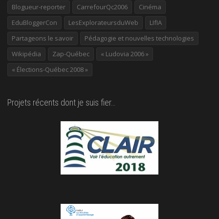
Blogueur-reporter
CarrefourQc2006
Cinéma
EduBloggerCon
LesExplorateursduWeb
LIfIA
Partageons le savoir
Pédagogie et nouvelles technologies
Wikipédia
Zap-Québec
« Ludovia 2006 »
« Élections-Québec 2008 »
Projets récents dont je suis fier…