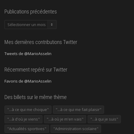
Publications précédentes
Publications
précédentes
Mes dernières contributions Twitter
Tweets de @MarioAsselin
Récemment repéré sur Twitter
Favoris de @MarioAsselin
Des billets sur le même thème
"...à ce qui me choque"
"...à ce qui me fait plaisir"
"...à d'où je viens"
"...à où je m'en vais"
"...à qui je suis"
"Actualités sportives"
"Administration scolaire"