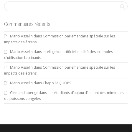
Commentaires récents
Mario Asselin
dans
Commission parlementaire spéciale sur les
impacts des écrans
Mario Asselin
dans
Intelligence artificielle : déjà des exemples
d’utilisation fascinants
Mario Asselin
dans
Commission parlementaire spéciale sur les
impacts des écrans
Mario Asselin
dans
Chapo l’AQUOPS
ClementLaberge
dans
Les étudiants d’aujourd’hui ont des mimiques
de poissons congelés