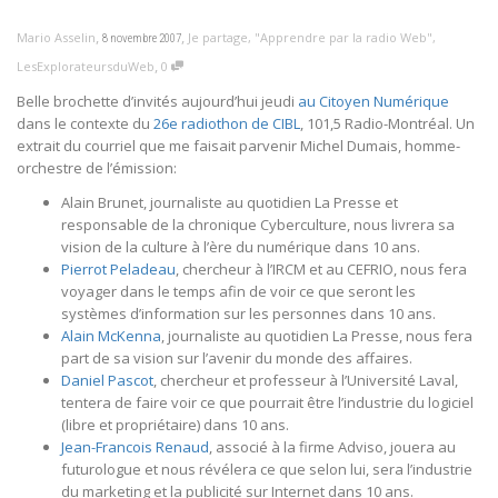
,
,
Mario Asselin
Je partage
,
"Apprendre par la radio Web"
,
8 novembre 2007
,
LesExplorateursduWeb
0
Belle brochette d’invités aujourd’hui jeudi
au Citoyen Numérique
dans le contexte du
26e radiothon de CIBL
, 101,5 Radio-Montréal. Un
extrait du courriel que me faisait parvenir Michel Dumais, homme-
orchestre de l’émission:
Alain Brunet, journaliste au quotidien La Presse et
responsable de la chronique Cyberculture, nous livrera sa
vision de la culture à l’ère du numérique dans 10 ans.
Pierrot Peladeau
, chercheur à l’IRCM et au CEFRIO, nous fera
voyager dans le temps afin de voir ce que seront les
systèmes d’information sur les personnes dans 10 ans.
Alain McKenna
, journaliste au quotidien La Presse, nous fera
part de sa vision sur l’avenir du monde des affaires.
Daniel Pascot
, chercheur et professeur à l’Université Laval,
tentera de faire voir ce que pourrait être l’industrie du logiciel
(libre et propriétaire) dans 10 ans.
Jean-Francois Renaud
, associé à la firme Adviso, jouera au
futurologue et nous révélera ce que selon lui, sera l’industrie
du marketing et la publicité sur Internet dans 10 ans.