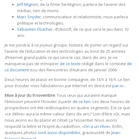
Jeff Mignon
, de la firme 5w Mignon, parlera de l’avenir des
médias, rien de moins.
Marc Snyder
, communicateur et relationniste, nous parlera
politique et technologies.
Sébastien Ebacher
, d’Ubisoft, de ce que sera le jeu dans 10
ans.
Je me joindrai à ce joyeux groupe, histoire de porter un regard sur
l’avenir de l’éducation et des technologies au bout de 25 années
d’Internet grand public ce qui sera le cas, dans dix ans. Je ne
manquerai pas de m’inspirer
de ce texte
rédigé dans le contexte
de
ce document
issu des Rencontres d’Autrans de janvier 2006.
Deux heures de plaisir en bonne compagnie, de 14 h à 16 h. Le lien
pour écouter «nos fabulations» par Internet en direct est
par ici
…
Mise à jour du 9 novembre
: Tous ceux qui auraient manqué
l’émission peuvent l’écouter à partir
de ce lien
. Les deux heures de
prospectives ont été redécoupées en quatre segments. Est-ce que
«ce délire» aura la même valeur dans dix ans? Loin d’être sûr, mais
nous avons eu du plaisir et c’était ça l’essentiel. Nous avons
respecté la lettre et l’esprit du radiothon, «
On a un rêve
». Enfin,
quelques photos
sont aussi disponibles
, gracieuseté de
Jean-
Francois Renaud
…