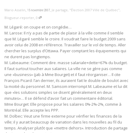
,
,
Mario Asselin
Je partage
,
"Élection 2007 Ville de Québec"
,
15 novembre 2007
,
Blogueur-reporter
0
M. Légaré: on coupe et on congédie…
M. Larose: Il n’y a pas de partie de plaisir à la ville comme il semble
que M. Légaré semble le croire. Il voudrait faire le budget 2009 sans
avoir celui de 2008 en référence. Travailler sur le vol de temps. Aller
chercher les surplus d’Ottawa. Payer comptant les équipements qui
ne durent pas longtemps.
M. Labeaume: Comment dire. masse salariale+dette=67% du budget.
Il faut surtout toucher aux salaires. La ville ne se gère pas comme
une «business» (jab à Mme Bourget) et il faut réorganiser… Il cite
François Picard: l’an dernier, ils auraient fait le double de boulot avec
la moitié du personnel. M. Samsom interrompt M. Labeaume et lui dit
que «les solutions simples se disent généralement en deux
minutes»… Il se défend d’avoir fait un commentaire éditorial.
Mme Bourget: Elle propose pour les salaires 0%-2%-2%, comme à
Montréal. Elle accepte les PPP.
M. Dolbec: Veut une firme externe pour vérifier les finances de la
ville; il y aurait beaucoup de variation dans les nouvelles au fil du
temps. Analyser plutôt que «mettre dehors». Introduction de partage