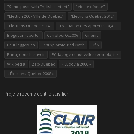
"Some posts with English content"
"Vie de député"
"Élection 2007 Ville de Québec"
"Élections Québec 2012"
"Élections Québec 2014"
"Évaluation des apprentissages"
Blogueur-reporter
CarrefourQc2006
Cinéma
EduBloggerCon
LesExplorateursduWeb
LIfIA
Partageons le savoir
Pédagogie et nouvelles technologies
Wikipédia
Zap-Québec
« Ludovia 2006 »
« Élections-Québec 2008 »
Projets récents dont je suis fier…