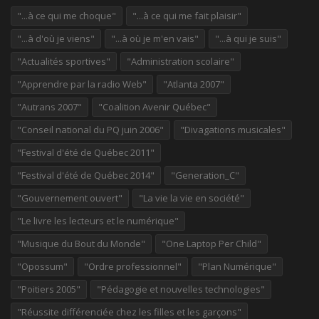
"...à ce qui me choque"
"...à ce qui me fait plaisir"
"...à d'où je viens"
"...à où je m'en vais"
"...à qui je suis"
"Actualités sportives"
"Administration scolaire"
"Apprendre par la radio Web"
"Atlanta 2007"
"Autrans 2007"
"Coalition Avenir Québec"
"Conseil national du PQ juin 2006"
"Divagations musicales"
"Festival d'été de Québec 2011"
"Festival d'été de Québec 2014"
"Generation_C"
"Gouvernement ouvert"
"La vie la vie en société"
"Le livre les lecteurs et le numérique"
"Musique du Bout du Monde"
"One Laptop Per Child"
"Opossum"
"Ordre professionnel"
"Plan Numérique"
"Poitiers 2005"
"Pédagogie et nouvelles technologies"
"Réussite différenciée chez les filles et les garçons"