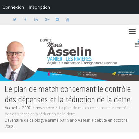
Connexion
Inscription
Activer/dé
Le plan de match concernant le contrôle
des dépenses et la réduction de la dette
Accueil
2007
novembre
Le plan de match concernant le contrôle
des dépenses et la réduction de la dette
L'aventure de ce blogue animé par Mario Asselin a débuté en octobre
2002...