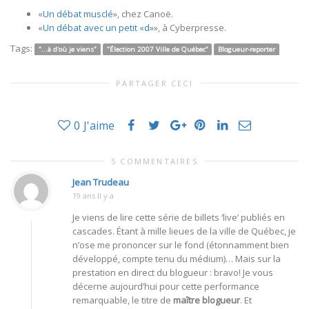
«
Un débat musclé
», chez Canoë.
«
Un débat avec un petit «d»
», à Cyberpresse.
Tags:
"...à d'où je viens"
"Élection 2007 Ville de Québec"
Blogueur-reporter
PARTAGER CECI
0
J'aime
5 COMMENTAIRES
Jean Trudeau
19 ans Il y a
Je viens de lire cette série de billets ‘live’ publiés en
cascades. Étant à mille lieues de la ville de Québec, je
n’ose me prononcer sur le fond (étonnamment bien
développé, compte tenu du médium)… Mais sur la
prestation en direct du blogueur : bravo! Je vous
décerne aujourd’hui pour cette performance
remarquable, le titre de
maître blogueur
. Et