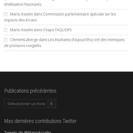
d’utilisation fascinants
Mario Asselin
dans
Commission parlementaire spéciale sur les
impacts des écrans
Mario Asselin
dans
Chapo l’AQUOPS
ClementLaberge
dans
Les étudiants d’aujourd’hui ont des mimiques
de poissons congelés
Publications précédentes
Publications
précédentes
Mes dernières contributions Twitter
Tweets de @MarioAsselin