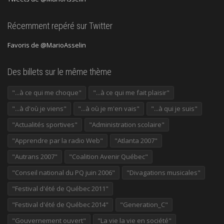
Récemment repéré sur Twitter
Favoris de @MarioAsselin
Des billets sur le même thème
"...à ce qui me choque"
"...à ce qui me fait plaisir"
"...à d'où je viens"
"...à où je m'en vais"
"...à qui je suis"
"Actualités sportives"
"Administration scolaire"
"Apprendre par la radio Web"
"Atlanta 2007"
"Autrans 2007"
"Coalition Avenir Québec"
"Conseil national du PQ juin 2006"
"Divagations musicales"
"Festival d'été de Québec 2011"
"Festival d'été de Québec 2014"
"Generation_C"
"Gouvernement ouvert"
"La vie la vie en société"