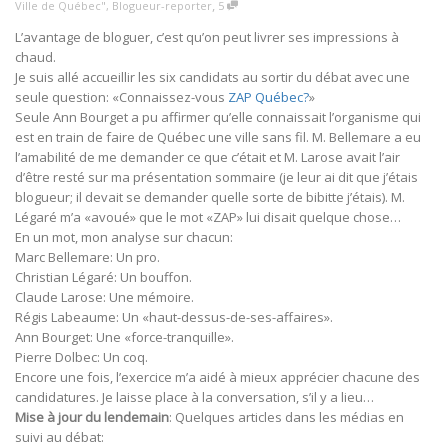
,
Ville de Québec"
,
Blogueur-reporter
5
L’avantage de bloguer, c’est qu’on peut livrer ses impressions à
chaud.
Je suis allé accueillir les six candidats au sortir du débat avec une
seule question: «Connaissez-vous
ZAP Québec?
»
Seule Ann Bourget a pu affirmer qu’elle connaissait l’organisme qui
est en train de faire de Québec une ville sans fil. M. Bellemare a eu
l’amabilité de me demander ce que c’était et M. Larose avait l’air
d’être resté sur ma présentation sommaire (je leur ai dit que j’étais
blogueur; il devait se demander quelle sorte de bibitte j’étais). M.
Légaré m’a «avoué» que le mot «ZAP» lui disait quelque chose…
En un mot, mon analyse sur chacun:
Marc Bellemare: Un pro.
Christian Légaré: Un bouffon.
Claude Larose: Une mémoire.
Régis Labeaume: Un «haut-dessus-de-ses-affaires».
Ann Bourget: Une «force-tranquille».
Pierre Dolbec: Un coq.
Encore une fois, l’exercice m’a aidé à mieux apprécier chacune des
candidatures. Je laisse place à la conversation, s’il y a lieu…
Mise à jour du lendemain
: Quelques articles dans les médias en
suivi au débat: