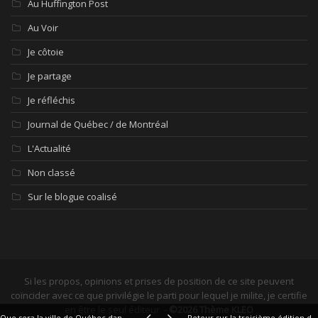
Au Huffington Post
Au Voir
Je côtoie
Je partage
Je réfléchis
Journal de Québec / de Montréal
L'Actualité
Non classé
Sur le blogue coalisé
Si les propos, opinions et prises de position de ce site peuvent
coïncider avec ce que privilégie le parti pour lequel je milite, je certifie
en être le seul éditeur. -
©2026 Thème KLEO
Que sera la ville de Québec dans dix ans?
Retour sur la troisième édition du Webcom Montréal