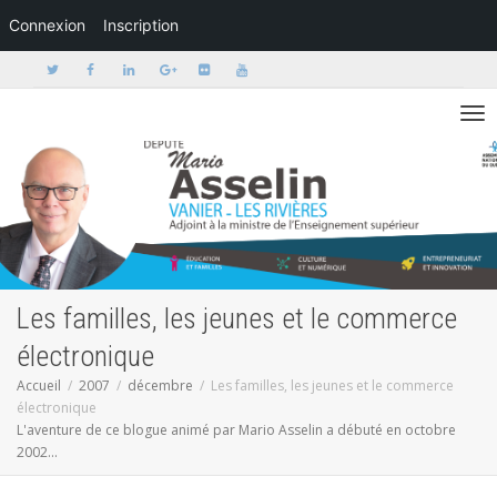
Connexion
Inscription
Activer/dé
Les familles, les jeunes et le commerce
électronique
Accueil
2007
décembre
Les familles, les jeunes et le commerce
électronique
L'aventure de ce blogue animé par Mario Asselin a débuté en octobre
2002...