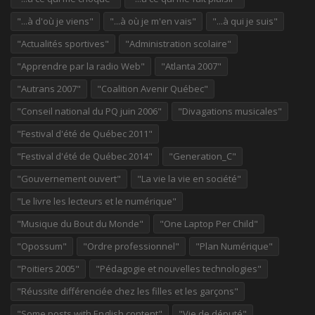
"...à d'où je viens"
"...à où je m'en vais"
"...à qui je suis"
"Actualités sportives"
"Administration scolaire"
"Apprendre par la radio Web"
"Atlanta 2007"
"Autrans 2007"
"Coalition Avenir Québec"
"Conseil national du PQ juin 2006"
"Divagations musicales"
"Festival d'été de Québec 2011"
"Festival d'été de Québec 2014"
"Generation_C"
"Gouvernement ouvert"
"La vie la vie en société"
"Le livre les lecteurs et le numérique"
"Musique du Bout du Monde"
"One Laptop Per Child"
"Opossum"
"Ordre professionnel"
"Plan Numérique"
"Poitiers 2005"
"Pédagogie et nouvelles technologies"
"Réussite différenciée chez les filles et les garçons"
"Some posts with English content"
"Vie de député"