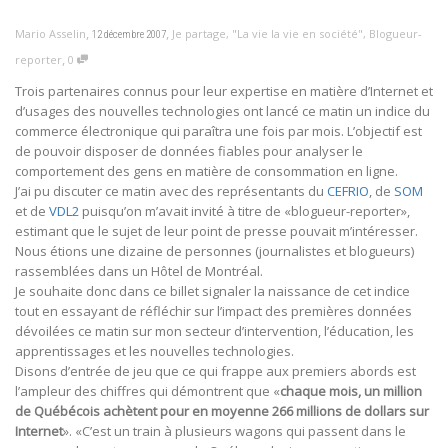
,
,
Mario Asselin
Je partage
,
"La vie la vie en société"
,
Blogueur-
12 décembre 2007
,
reporter
0
Trois partenaires connus pour leur expertise en matière d’Internet et
d’usages des nouvelles technologies ont lancé ce matin un indice du
commerce électronique qui paraîtra une fois par mois. L’objectif est
de pouvoir disposer de données fiables pour analyser le
comportement des gens en matière de consommation en ligne.
J’ai pu discuter ce matin avec des représentants du
CEFRIO
, de
SOM
et de
VDL2
puisqu’on m’avait invité à titre de «blogueur-reporter»,
estimant que le sujet de leur point de presse pouvait m’intéresser.
Nous étions une dizaine de personnes (journalistes et blogueurs)
rassemblées dans un Hôtel de Montréal.
Je souhaite donc dans ce billet signaler la naissance de cet indice
tout en essayant de réfléchir sur l’impact des premières données
dévoilées ce matin sur mon secteur d’intervention, l’éducation, les
apprentissages et les nouvelles technologies.
Disons d’entrée de jeu que ce qui frappe aux premiers abords est
l’ampleur des chiffres qui démontrent que «
chaque mois, un million
de Québécois achètent pour en moyenne 266 millions de dollars sur
Internet
». «C’est un train à plusieurs wagons qui passent dans le