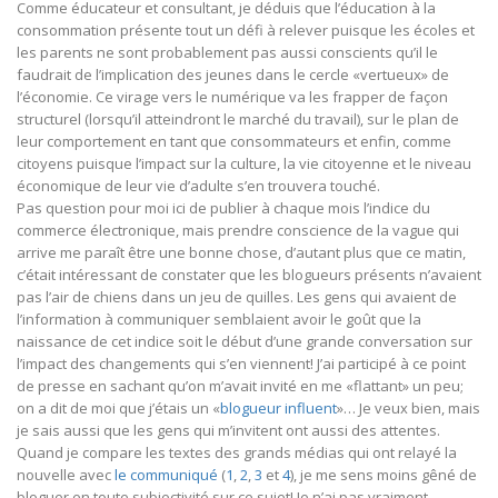
Comme éducateur et consultant, je déduis que l’éducation à la
consommation présente tout un défi à relever puisque les écoles et
les parents ne sont probablement pas aussi conscients qu’il le
faudrait de l’implication des jeunes dans le cercle «vertueux» de
l’économie. Ce virage vers le numérique va les frapper de façon
structurel (lorsqu’il atteindront le marché du travail), sur le plan de
leur comportement en tant que consommateurs et enfin, comme
citoyens puisque l’impact sur la culture, la vie citoyenne et le niveau
économique de leur vie d’adulte s’en trouvera touché.
Pas question pour moi ici de publier à chaque mois l’indice du
commerce électronique, mais prendre conscience de la vague qui
arrive me paraît être une bonne chose, d’autant plus que ce matin,
c’était intéressant de constater que les blogueurs présents n’avaient
pas l’air de chiens dans un jeu de quilles. Les gens qui avaient de
l’information à communiquer semblaient avoir le goût que la
naissance de cet indice soit le début d’une grande conversation sur
l’impact des changements qui s’en viennent! J’ai participé à ce point
de presse en sachant qu’on m’avait invité en me «flattant» un peu;
on a dit de moi que j’étais un «
blogueur influent
»… Je veux bien, mais
je sais aussi que les gens qui m’invitent ont aussi des attentes.
Quand je compare les textes des grands médias qui ont relayé la
nouvelle avec
le communiqué
(
1
,
2
,
3
et
4
), je me sens moins gêné de
bloguer en toute subjectivité sur ce sujet! Je n’ai pas vraiment