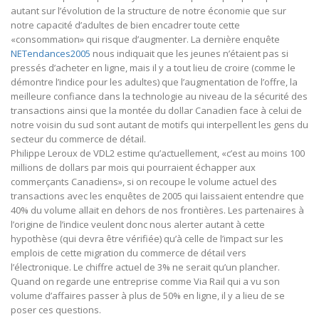
autant sur l’évolution de la structure de notre économie que sur
notre capacité d’adultes de bien encadrer toute cette
«consommation» qui risque d’augmenter. La dernière enquête
NETendances2005
nous indiquait que les jeunes n’étaient pas si
pressés d’acheter en ligne, mais il y a tout lieu de croire (comme le
démontre l’indice pour les adultes) que l’augmentation de l’offre, la
meilleure confiance dans la technologie au niveau de la sécurité des
transactions ainsi que la montée du dollar Canadien face à celui de
notre voisin du sud sont autant de motifs qui interpellent les gens du
secteur du commerce de détail.
Philippe Leroux de VDL2 estime qu’actuellement, «c’est au moins 100
millions de dollars par mois qui pourraient échapper aux
commerçants Canadiens», si on recoupe le volume actuel des
transactions avec les enquêtes de 2005 qui laissaient entendre que
40% du volume allait en dehors de nos frontières. Les partenaires à
l’origine de l’indice veulent donc nous alerter autant à cette
hypothèse (qui devra être vérifiée) qu’à celle de l’impact sur les
emplois de cette migration du commerce de détail vers
l’électronique. Le chiffre actuel de 3% ne serait qu’un plancher.
Quand on regarde une entreprise comme Via Rail qui a vu son
volume d’affaires passer à plus de 50% en ligne, il y a lieu de se
poser ces questions.