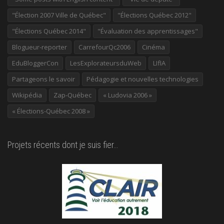
"Élection 2007 Ville de Québec"
"Élections Québec 2012"
"Élections Québec 2014"
"Évaluation des apprentissages"
Blogueur-reporter
CarrefourQc2006
Cinéma
EduBloggerCon
LesExplorateursduWeb
LIfIA
Partageons le savoir
Pédagogie et nouvelles technologies
Wikipédia
Zap-Québec
« Ludovia 2006 »
« Élections-Québec 2008 »
Projets récents dont je suis fier…