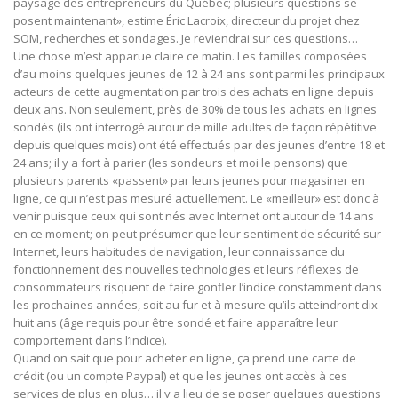
paysage des entrepreneurs du Québec; plusieurs questions se
posent maintenant», estime Éric Lacroix, directeur du projet chez
SOM, recherches et sondages. Je reviendrai sur ces questions…
Une chose m’est apparue claire ce matin. Les familles composées
d’au moins quelques jeunes de 12 à 24 ans sont parmi les principaux
acteurs de cette augmentation par trois des achats en ligne depuis
deux ans. Non seulement, près de 30% de tous les achats en lignes
sondés (ils ont interrogé autour de mille adultes de façon répétitive
depuis quelques mois) ont été effectués par des jeunes d’entre 18 et
24 ans; il y a fort à parier (les sondeurs et moi le pensons) que
plusieurs parents «passent» par leurs jeunes pour magasiner en
ligne, ce qui n’est pas mesuré actuellement. Le «meilleur» est donc à
venir puisque ceux qui sont nés avec Internet ont autour de 14 ans
en ce moment; on peut présumer que leur sentiment de sécurité sur
Internet, leurs habitudes de navigation, leur connaissance du
fonctionnement des nouvelles technologies et leurs réflexes de
consommateurs risquent de faire gonfler l’indice constamment dans
les prochaines années, soit au fur et à mesure qu’ils atteindront dix-
huit ans (âge requis pour être sondé et faire apparaître leur
comportement dans l’indice).
Quand on sait que pour acheter en ligne, ça prend une carte de
crédit (ou un compte Paypal) et que les jeunes ont accès à ces
services de plus en plus… il y a lieu de se poser quelques questions