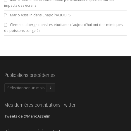
impacts des écrans
Mario Asselin
dans
Chapo l’AQUOPS
ClementLaberge
dans
Les étudiants d’aujourd’hui ont des mimiques
de poissons congelés
Publications précédentes
Publications
précédentes
Mes dernières contributions Twitter
Tweets de @MarioAsselin