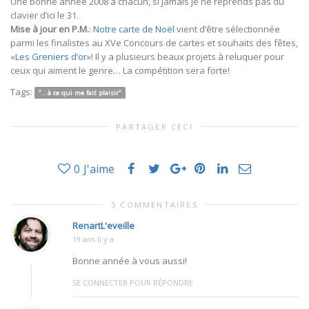
Une bonne année 2008 à chacun, si jamais je ne reprends pas du
clavier d’ici le 31.
Mise à jour en P.M.
:
Notre carte de Noël
vient d’être sélectionnée
parmi les finalistes au XVe Concours de cartes et souhaits des fêtes,
«
Les Greniers d’or
»! Il y a plusieurs beaux projets à reluquer pour
ceux qui aiment le genre… La compétition sera forte!
Tags:
"...à ce qui me fait plaisir"
PARTAGER CECI
0
J'aime
5 COMMENTAIRES
RenartL'eveille
19 ans Il y a
Bonne année à vous aussi!
SE CONNECTER POUR RÉPONDRE