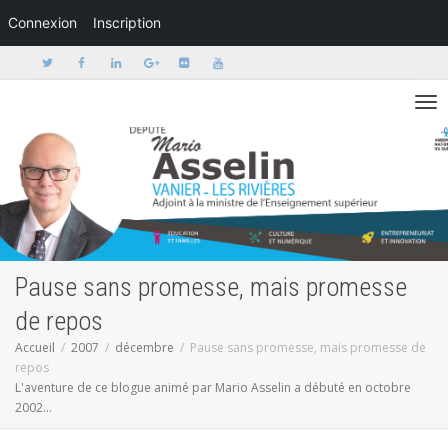
Connexion
Inscription
Activer/dé
Pause sans promesse, mais promesse
de repos
Accueil
2007
décembre
Pause sans promesse, mais promesse de
repos
L'aventure de ce blogue animé par Mario Asselin a débuté en octobre
2002...