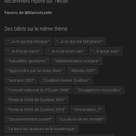
Récemment repéré sur Twitter
Favoris de @MarioAsselin
Des billets sur le même thème
"...à ce qui me choque"
"...à ce qui me fait plaisir"
"...à d'où je viens"
"...à où je m'en vais"
"...à qui je suis"
"Actualités sportives"
"Administration scolaire"
"Apprendre par la radio Web"
"Atlanta 2007"
"Autrans 2007"
"Coalition Avenir Québec"
"Conseil national du PQ juin 2006"
"Divagations musicales"
"Festival d'été de Québec 2011"
"Festival d'été de Québec 2014"
"Generation_C"
"Gouvernement ouvert"
"La vie la vie en société"
"Le livre les lecteurs et le numérique"