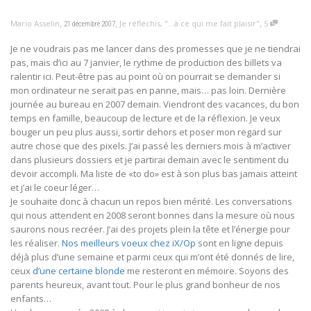
,
,
,
Mario Asselin
Je réfléchis
,
"...à ce qui me fait plaisir"
5
21 décembre 2007
Je ne voudrais pas me lancer dans des promesses que je ne tiendrai
pas, mais d’ici au 7 janvier, le rythme de production des billets va
ralentir ici. Peut-être pas au point où on pourrait se demander si
mon ordinateur ne serait pas en panne, mais… pas loin. Dernière
journée au bureau en 2007 demain. Viendront des vacances, du bon
temps en famille, beaucoup de lecture et de la réflexion. Je veux
bouger un peu plus aussi, sortir dehors et poser mon regard sur
autre chose que des pixels. J’ai passé les derniers mois à m’activer
dans plusieurs dossiers et je partirai demain avec le sentiment du
devoir accompli. Ma liste de «to do» est à son plus bas jamais atteint
et j’ai le coeur léger…
Je souhaite donc à chacun un repos bien mérité. Les conversations
qui nous attendent en 2008 seront bonnes dans la mesure où nous
saurons nous recréer. J’ai des projets plein la tête et l’énergie pour
les réaliser.
Nos meilleurs voeux chez iX/Op
sont en ligne depuis
déjà plus d’une semaine et parmi ceux qui m’ont été donnés de lire,
ceux
d’une certaine blonde
me resteront en mémoire. Soyons des
parents heureux, avant tout. Pour le plus grand bonheur de nos
enfants…