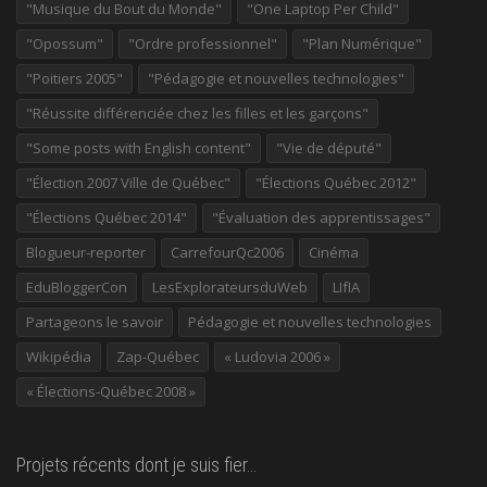
"Musique du Bout du Monde"
"One Laptop Per Child"
"Opossum"
"Ordre professionnel"
"Plan Numérique"
"Poitiers 2005"
"Pédagogie et nouvelles technologies"
"Réussite différenciée chez les filles et les garçons"
"Some posts with English content"
"Vie de député"
"Élection 2007 Ville de Québec"
"Élections Québec 2012"
"Élections Québec 2014"
"Évaluation des apprentissages"
Blogueur-reporter
CarrefourQc2006
Cinéma
EduBloggerCon
LesExplorateursduWeb
LIfIA
Partageons le savoir
Pédagogie et nouvelles technologies
Wikipédia
Zap-Québec
« Ludovia 2006 »
« Élections-Québec 2008 »
Projets récents dont je suis fier…