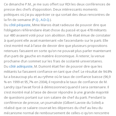
Ce dimanche P.M., je me suis offert sur RDI les deux conférences de
presse des chefs d’opposition. Deux intéressants moments
politiques où j’ai pu apprécier ce qui sortait des deux rencontres de
la fin de semaine (
P.Q.
,
A.D.Q.
).
Du
côté péquiste
, Mme Marois était radieuse de pouvoir dire que
l’obligation référendaire était chose du passé et que 478 militants
sur 480 avaient voté pour son abolition. Elle était émue de constater
à quel point elle avait maintenant «de l’ascendant» sur le parti. Elle
s’est montré mal à l’aise de devoir dire que plusieurs propositions
retenues faisaient en sorte qu’on ne pouvait plus parler maintenant
d’un parti de gauche en matière économique. À retenir, la venue
prochaine d’un sommet sur les frais de scolarité universitaires.
Du
côté adéquiste
, M. Dumont était fier de pouvoir dire que les
militants lui faisaient confiance en tant que chef. Le résultat de 94.8%
lui a beaucoup plu et au rythme où le taux de confiance baisse (96,9
% en 1999 et 95,7% en 2004), il rejoindra le taux de confiance de M.
Landry (qui l’avait forcé à démissionner) quand il sera centenaire. Il
s’est montré mal à l’aise de devoir répondre à une grande majorité
de questions portant sur son salaire de chef du parti. Pendant la
conférence de presse, un journaliste (Gilbert Lavoie du Soleil) a
réalisé que ce salaire couvrait les dépenses du chef au lieu du
mécanisme normal de remboursement de celles-ci qu’on rencontre