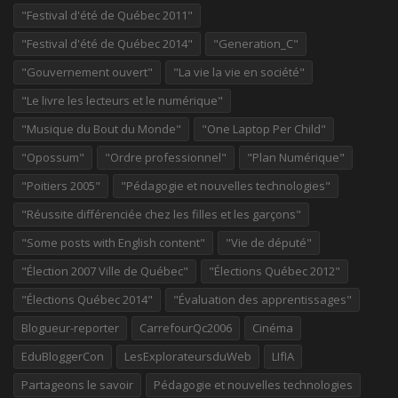
"Festival d'été de Québec 2011"
"Festival d'été de Québec 2014"
"Generation_C"
"Gouvernement ouvert"
"La vie la vie en société"
"Le livre les lecteurs et le numérique"
"Musique du Bout du Monde"
"One Laptop Per Child"
"Opossum"
"Ordre professionnel"
"Plan Numérique"
"Poitiers 2005"
"Pédagogie et nouvelles technologies"
"Réussite différenciée chez les filles et les garçons"
"Some posts with English content"
"Vie de député"
"Élection 2007 Ville de Québec"
"Élections Québec 2012"
"Élections Québec 2014"
"Évaluation des apprentissages"
Blogueur-reporter
CarrefourQc2006
Cinéma
EduBloggerCon
LesExplorateursduWeb
LIfIA
Partageons le savoir
Pédagogie et nouvelles technologies