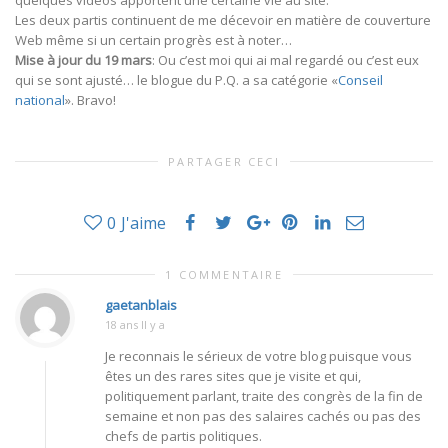
quelques vidéos apportent une certaine vie au site.
Les deux partis continuent de me décevoir en matière de couverture
Web même si un certain progrès est à noter…
Mise à jour du 19 mars
: Ou c’est moi qui ai mal regardé ou c’est eux
qui se sont ajusté… le blogue du P.Q. a sa catégorie «
Conseil
national
». Bravo!
PARTAGER CECI
0
J'aime
1 COMMENTAIRE
gaetanblais
18 ans Il y a
Je reconnais le sérieux de votre blog puisque vous
êtes un des rares sites que je visite et qui,
politiquement parlant, traite des congrès de la fin de
semaine et non pas des salaires cachés ou pas des
chefs de partis politiques.