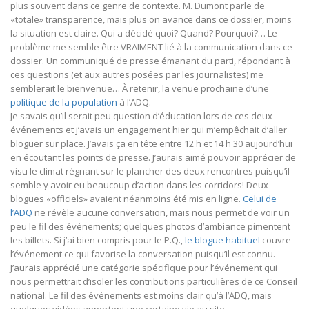
plus souvent dans ce genre de contexte. M. Dumont parle de
«totale» transparence, mais plus on avance dans ce dossier, moins
la situation est claire. Qui a décidé quoi? Quand? Pourquoi?… Le
problème me semble être VRAIMENT lié à la communication dans ce
dossier. Un communiqué de presse émanant du parti, répondant à
ces questions (et aux autres posées par les journalistes) me
semblerait le bienvenue… À retenir, la venue prochaine d’une
politique de la population
à l’ADQ.
Je savais qu’il serait peu question d’éducation lors de ces deux
événements et j’avais un engagement hier qui m’empêchait d’aller
bloguer sur place. J’avais ça en tête entre 12 h et 14 h 30 aujourd’hui
en écoutant les points de presse. J’aurais aimé pouvoir apprécier de
visu le climat régnant sur le plancher des deux rencontres puisqu’il
semble y avoir eu beaucoup d’action dans les corridors! Deux
blogues «officiels» avaient néanmoins été mis en ligne.
Celui de
l’ADQ
ne révèle aucune conversation, mais nous permet de voir un
peu le fil des événements; quelques photos d’ambiance pimentent
les billets. Si j’ai bien compris pour le P.Q.,
le blogue habituel
couvre
l’événement ce qui favorise la conversation puisqu’il est connu.
J’aurais apprécié une catégorie spécifique pour l’événement qui
nous permettrait d’isoler les contributions particulières de ce Conseil
national. Le fil des événements est moins clair qu’à l’ADQ, mais