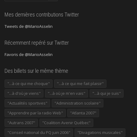
précédentes
Mes dernières contributions Twitter
Tweets de @MarioAsselin
Récemment repéré sur Twitter
Favoris de @MarioAsselin
Des billets sur le même thème
"...à ce qui me choque"
"...à ce qui me fait plaisir"
"...à d'où je viens"
"...à où je m'en vais"
"...à qui je suis"
"Actualités sportives"
"Administration scolaire"
"Apprendre par la radio Web"
"Atlanta 2007"
"Autrans 2007"
"Coalition Avenir Québec"
"Conseil national du PQ juin 2006"
"Divagations musicales"