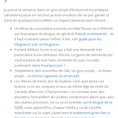
Je passe la semaine dans un gros projet d’écriture et ma pratique
carnetière passe en second. Je m’en voudrais de ne pas garder la
trace de quelques bons billets sur lequel j’aimerais bien revenir…
Un élève du secondaire a pondu un billet fleuve où il réfléchit
sur la pratique du blogue, en général.
Patrick a commenté
… et
il faut vraiment saluer l’effort. À lire, «
Un guide pour les
blogueurs, par un blogueur
».
Parlant d’élève, il y en a un qui a fait une demande très
particulière à son directeur d’école. Le genre de demande qui
vaut la peine de tout faire, en terme de suivi. La suite,
justement, dans
Pourquoi pas ?…
Simplement, des nouvelles de CIBL. Un gros projet… un beau
projet…
Le Devoir rapporte où on en est
!
Les élèves de treize ans du Québec sont «pas pires» en
lecture, si on les compare à ceux du même âge du reste du
Canada. Mais bon, il faut prendre « ce constat» avec des
pincettes; l’échantillon du Québec serait moins élevé que celui
des autres provinces. J’ai vu ça en premier
sur le blogue de la
FQDE
, mais aujourd’hui, chaque média y va de sa p’tite
manchette sur le sujet. J’aime bien
le traitement qu’en fait Le