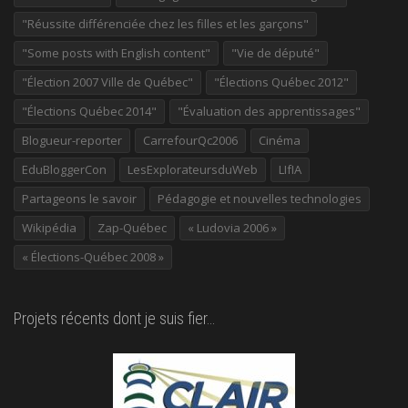
"Réussite différenciée chez les filles et les garçons"
"Some posts with English content"
"Vie de député"
"Élection 2007 Ville de Québec"
"Élections Québec 2012"
"Élections Québec 2014"
"Évaluation des apprentissages"
Blogueur-reporter
CarrefourQc2006
Cinéma
EduBloggerCon
LesExplorateursduWeb
LIfIA
Partageons le savoir
Pédagogie et nouvelles technologies
Wikipédia
Zap-Québec
« Ludovia 2006 »
« Élections-Québec 2008 »
Projets récents dont je suis fier…