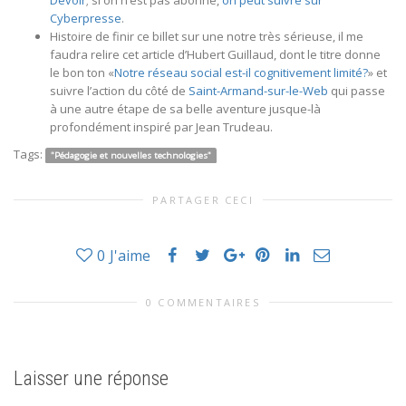
Devoir
; si on n’est pas abonné,
on peut suivre sur
Cyberpresse
.
Histoire de finir ce billet sur une notre très sérieuse, il me
faudra relire cet article d’Hubert Guillaud, dont le titre donne
le bon ton «
Notre réseau social est-il cognitivement limité?
» et
suivre l’action du côté de
Saint-Armand-sur-le-Web
qui passe
à une autre étape de sa belle aventure jusque-là
profondément inspiré par Jean Trudeau.
Tags:
"Pédagogie et nouvelles technologies"
PARTAGER CECI
0
J'aime
0 COMMENTAIRES
Laisser une réponse