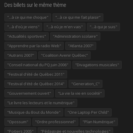
Des billets sur le même thème
"...à ce qui me choque"
"...à ce qui me fait plaisir"
"...à d'où je viens"
"...à où je m'en vais"
"...à qui je suis"
"Actualités sportives"
"Administration scolaire"
"Apprendre par la radio Web"
"Atlanta 2007"
"Autrans 2007"
"Coalition Avenir Québec"
"Conseil national du PQ juin 2006"
"Divagations musicales"
"Festival d'été de Québec 2011"
"Festival d'été de Québec 2014"
"Generation_C"
"Gouvernement ouvert"
"La vie la vie en société"
"Le livre les lecteurs et le numérique"
"Musique du Bout du Monde"
"One Laptop Per Child"
"Opossum"
"Ordre professionnel"
"Plan Numérique"
"Poitiers 2005"
"Pédagogie et nouvelles technologies"