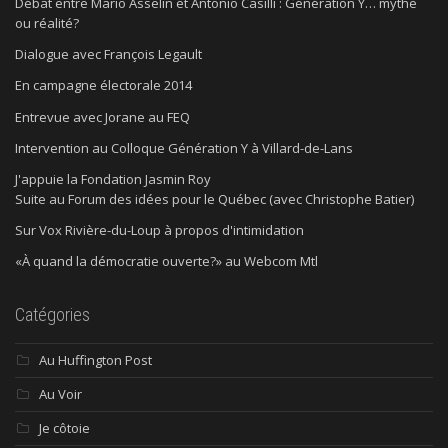
Débat entre Mario Asselin et Antonio Casilli : Génération Y… mythe
ou réalité?
Dialogue avec François Legault
En campagne électorale 2014
Entrevue avec Jorane au FEQ
Intervention au Colloque Génération Y à Villard-de-Lans
J'appuie la Fondation Jasmin Roy
Suite au Forum des idées pour le Québec (avec Christophe Batier)
Sur Vox Rivière-du-Loup à propos d'intimidation
«À quand la démocratie ouverte?» au Webcom Mtl
Catégories
Au Huffington Post
Au Voir
Je côtoie