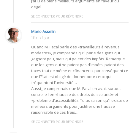
J’ai lu de biens meilleurs arguments en faveur du
dégel.
SE CONNECTER POUR RÉPONDRE
Mario Asselin
18 ans Il y a
Quand M. Facal parle des «travailleurs à revenus
modestes», je comprends qu’il parle des gens qui
gagnent peu, mais qui paient des impôts. Remarque
que les gens qui ne paient pas d’impôts, paient des
taxes tout de même et «financent» par conséquent ce
que l’État est obligé de donner pour ceux qui
fréquentent l’université…
Aussi, je comprenais que M. Facal en avait surtout
contre le lien «hausse des droits de scolarité» et
«problème d’accessibilité». Tu as raison qu’il existe de
meilleurs arguments pour justifier une hausse
raisonnable de ces frais…
SE CONNECTER POUR RÉPONDRE