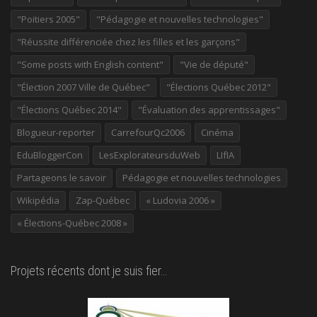
"Poitiers 2005"
"Pédagogie et nouvelles technologies"
"Réussite différenciée chez les filles et les garçons"
"Some posts with English content"
"Vie de député"
"Élection 2007 Ville de Québec"
"Élections Québec 2012"
"Élections Québec 2014"
"Évaluation des apprentissages"
Blogueur-reporter
CarrefourQc2006
Cinéma
EduBloggerCon
LesExplorateursduWeb
LIfIA
Partageons le savoir
Pédagogie et nouvelles technologies
Wikipédia
Zap-Québec
« Ludovia 2006 »
« Élections-Québec 2008 »
Projets récents dont je suis fier…