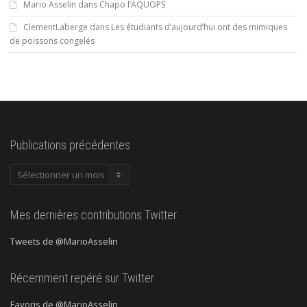
Mario Asselin
dans
Chapo l’AQUOPS
ClementLaberge
dans
Les étudiants d’aujourd’hui ont des mimiques
de poissons congelés
Publications précédentes
Publications
précédentes
Mes dernières contributions Twitter
Tweets de @MarioAsselin
Récemment repéré sur Twitter
Favoris de @MarioAsselin