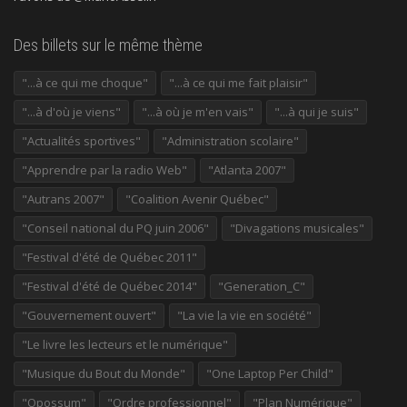
Des billets sur le même thème
"...à ce qui me choque"
"...à ce qui me fait plaisir"
"...à d'où je viens"
"...à où je m'en vais"
"...à qui je suis"
"Actualités sportives"
"Administration scolaire"
"Apprendre par la radio Web"
"Atlanta 2007"
"Autrans 2007"
"Coalition Avenir Québec"
"Conseil national du PQ juin 2006"
"Divagations musicales"
"Festival d'été de Québec 2011"
"Festival d'été de Québec 2014"
"Generation_C"
"Gouvernement ouvert"
"La vie la vie en société"
"Le livre les lecteurs et le numérique"
"Musique du Bout du Monde"
"One Laptop Per Child"
"Opossum"
"Ordre professionnel"
"Plan Numérique"