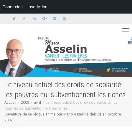
Connexion
Inscription
Activer/dé
Le niveau actuel des droits de scolarité:
les pauvres qui subventionnent les riches
Accueil
2008
avril
Le niveau actuel des droits de scolarité: les
pauvres qui subventionnent les riches
L'aventure de ce blogue animé par Mario Asselin a débuté en octobre
2002...