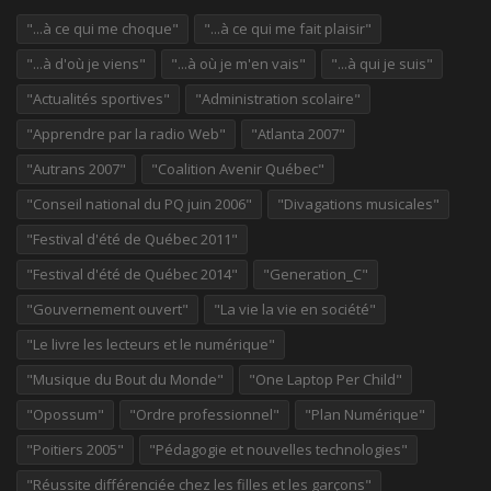
"...à ce qui me choque"
"...à ce qui me fait plaisir"
"...à d'où je viens"
"...à où je m'en vais"
"...à qui je suis"
"Actualités sportives"
"Administration scolaire"
"Apprendre par la radio Web"
"Atlanta 2007"
"Autrans 2007"
"Coalition Avenir Québec"
"Conseil national du PQ juin 2006"
"Divagations musicales"
"Festival d'été de Québec 2011"
"Festival d'été de Québec 2014"
"Generation_C"
"Gouvernement ouvert"
"La vie la vie en société"
"Le livre les lecteurs et le numérique"
"Musique du Bout du Monde"
"One Laptop Per Child"
"Opossum"
"Ordre professionnel"
"Plan Numérique"
"Poitiers 2005"
"Pédagogie et nouvelles technologies"
"Réussite différenciée chez les filles et les garçons"