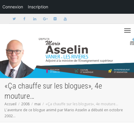
Connexion
Inscription
Activer/dé
«Ça chauffe sur les blogues», 4e
mouture…
Accueil
2008
mai
«Ça chauffe sur les blogues», 4e mouture…
L'aventure de ce blogue animé par Mario Asselin a débuté en octobre
2002...