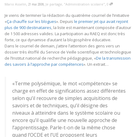
,
,
,
Mario Asselin
Je partage
,
"Administration scolaire"
0
21 mai 2008
Je viens de terminer la rédaction du quatrième courriel de l’initiative
«
Ça chauffe sur les blogues
». Depuis
le premier jet qui avait rejoint
plus de 900 destinataires
, la liste est maintenant composée d’autour
de 1 500 adresses valides. La participation au RAEQ est donc très
forte, ce qui dynamise d’autant la blogosphère éducative.
Dans le courriel de demain, j’attire l’attention des gens vers un
dossier très étoffé du Service de Veille scientifique et technologique
de l’Institut national de recherche pédagogique, «
De la transmission
des savoirs à l’approche par compétences
». Un extrait…
«Terme polysémique, le mot «compétence» se
charge en effet de significations assez différentes
selon qu’il recouvre de simples acquisitions de
savoirs et de techniques, qu’il désigne des
niveaux à atteindre dans le système scolaire ou
encore qu’il qualifie une nouvelle approche de
l’apprentissage. Parle-t-on de la même chose
quand l’OCDE et l’UE proposent leurs