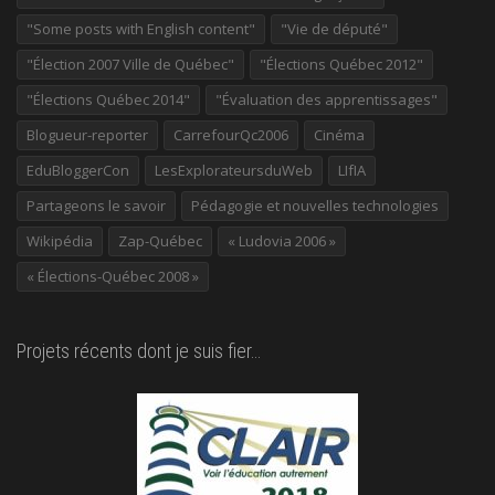
"Some posts with English content"
"Vie de député"
"Élection 2007 Ville de Québec"
"Élections Québec 2012"
"Élections Québec 2014"
"Évaluation des apprentissages"
Blogueur-reporter
CarrefourQc2006
Cinéma
EduBloggerCon
LesExplorateursduWeb
LIfIA
Partageons le savoir
Pédagogie et nouvelles technologies
Wikipédia
Zap-Québec
« Ludovia 2006 »
« Élections-Québec 2008 »
Projets récents dont je suis fier…