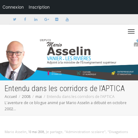
Connexion
Inscription
Activer/dé
Entendu dans les corridors de l’APTICA
Accueil
2008
mai
Entendu dans les corridors de l’APTICA
L'aventure de ce blogue animé par Mario Asselin a débuté en octobre
2002...
,
,
Mario Asselin
Je partage
,
"Administration scolaire"
,
"Divagations
10 mai 2008