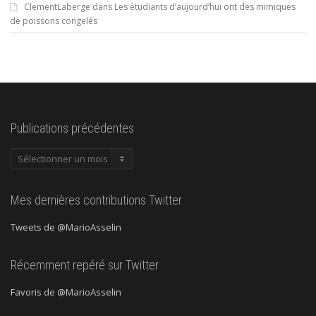
ClementLaberge
dans
Les étudiants d’aujourd’hui ont des mimiques
de poissons congelés
Publications précédentes
Publications
précédentes
Mes dernières contributions Twitter
Tweets de @MarioAsselin
Récemment repéré sur Twitter
Favoris de @MarioAsselin