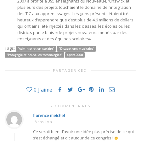
2007 a profité à 395 enseignants du Nouveau-Brunswick et
plusieurs des projets touchaient le domaine de l’intégration
des TIC aux apprentissages. Les gens présents étaient très
heureux d’apprendre que c’est plus de 4,6 millions de dollars
qui ont ainsi été injectés dans les classes, les écoles ou les
districts par le biais «de projets novateurs menés par des
enseignants et des équipes scolaires».
Tags:
"Administration scolaire"
"Divagations musicales"
"Pédagogie et nouvelles technologies"
aptica2008
PARTAGER CECI
0
J'aime
2 COMMENTAIRES
florence meichel
18 ans Il y a
Ce serait bien d’avoir une idée plus précise de ce qui
s’est échangé et dit autour de ce congrès !