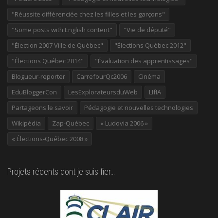
"Réussite différenciée chez les filles et les garçons"
"Some posts with English content"
"Vie de député"
"Élection 2007 Ville de Québec"
"Élections Québec 2012"
"Élections Québec 2014"
"Évaluation des apprentissages"
Blogueur-reporter
CarrefourQc2006
Cinéma
EduBloggerCon
LesExplorateursduWeb
LIfIA
Partageons le savoir
Pédagogie et nouvelles technologies
Wikipédia
Zap-Québec
« Ludovia 2006 »
« Élections-Québec 2008 »
Projets récents dont je suis fier…