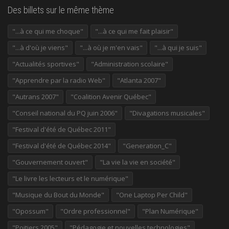
Des billets sur le même thème
"...à ce qui me choque"
"...à ce qui me fait plaisir"
"...à d'où je viens"
"...à où je m'en vais"
"...à qui je suis"
"Actualités sportives"
"Administration scolaire"
"Apprendre par la radio Web"
"Atlanta 2007"
"Autrans 2007"
"Coalition Avenir Québec"
"Conseil national du PQ juin 2006"
"Divagations musicales"
"Festival d'été de Québec 2011"
"Festival d'été de Québec 2014"
"Generation_C"
"Gouvernement ouvert"
"La vie la vie en société"
"Le livre les lecteurs et le numérique"
"Musique du Bout du Monde"
"One Laptop Per Child"
"Opossum"
"Ordre professionnel"
"Plan Numérique"
"Poitiers 2005"
"Pédagogie et nouvelles technologies"