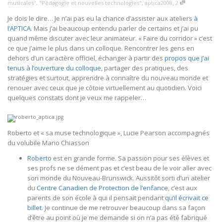
,
musicales"
,
"Pédagogie et nouvelles technologies"
,
aptica2008
2
Je dois le dire… Je n’ai pas eu la chance d’assister aux ateliers
à
l’APTICA
. Mais j’ai beaucoup entendu parler de certains et j’ai pu
quand même discuter avec leur animateur. « Faire du corridor » c’est
ce que j’aime le plus dans un colloque. Rencontrer les gens en
dehors d’un caractère officiel, échanger à partir des
propos que j’ai
tenus à l’ouverture du colloque
, partager des pratiques, des
stratégies et surtout, apprendre à connaître du nouveau monde et
renouer avec ceux que je côtoie virtuellement au quotidien. Voici
quelques constats dont je veux me rappeler…
Roberto et « sa muse technologique », Lucie Pearson accompagnés
du volubile Mario Chiasson
Roberto
est en grande forme. Sa passion pour ses élèves et
ses profs ne se dément pas et c’est beau de le voir aller avec
son monde du Nouveau-Brunswick. Aussitôt sorti d’un atelier
du
Centre Canadien de Protection de l’enfance
, c’est aux
parents de son école à qui il pensait pendant
qu’il écrivait ce
billet
. Je continue de me retrouver beaucoup dans sa façon
d’être au point où je me demande si on n’a pas été fabriqué