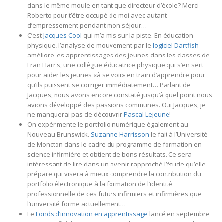
dans le même moule en tant que directeur d’école? Merci
Roberto pour t’être occupé de moi avec autant
d’empressement pendant mon séjour…
C’est
Jacques Cool
qui m’a mis sur la piste. En éducation
physique, l’analyse de mouvement par le
logiciel Dartfish
améliore les apprentissages des jeunes dans les classes de
Fran Harris, une collègue éducatrice physique qui s’en sert
pour aider les jeunes «à se voir» en train d’apprendre pour
qu’ils puissent se corriger immédiatement… Parlant de
Jacques, nous avons encore constaté jusqu’à quel point nous
avions développé des passions communes. Oui Jacques, je
ne manquerai pas de découvrir
Pascal Lejeune
!
On expérimente le portfolio numérique également au
Nouveau-Brunswick.
Suzanne Harrisson
le fait à l’Université
de Moncton dans le cadre du programme de formation en
science infirmière et obtient de bons résultats. Ce sera
intéressant de lire dans un avenir rapproché l’étude qu’elle
prépare qui visera à mieux comprendre la contribution du
portfolio électronique à la formation de l’identité
professionnelle de ces futurs infirmiers et infirmières que
l’université forme actuellement…
Le
Fonds d’innovation en apprentissage
lancé en septembre