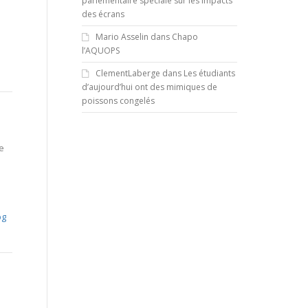
parlementaire spéciale sur les impacts
des écrans
Mario Asselin
dans
Chapo
l’AQUOPS
ClementLaberge
dans
Les étudiants
d’aujourd’hui ont des mimiques de
poissons congelés
e
pg