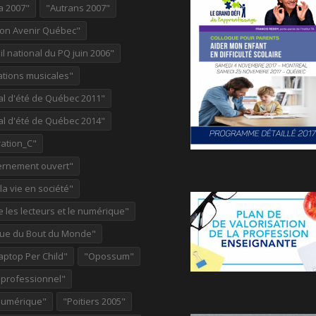
a 2007"
"Autrans 2007"
ion Avenir Québec"
l national du PQ juin 2006"
ations musicales"
al d'été de Québec 2011"
al d'été de Québec 2014"
ation_C"
rnement ouvert"
 la vie en société"
re les lecteurs et le numérique"
ue du Bout du Monde"
aptop Per Child"
"Opossum"
 professionnel"
Numérique"
"Poitiers 2005"