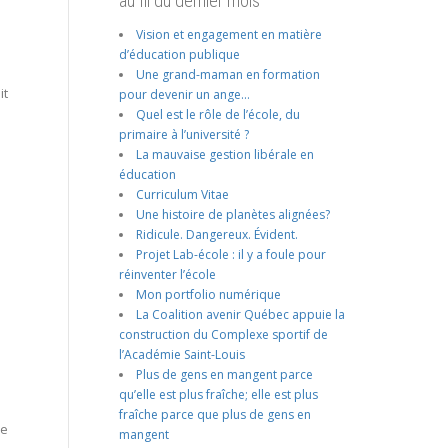
au fil du dernier mois
d
Vision et engagement en matière
d’éducation publique
Une grand-maman en formation
it
pour devenir un ange…
Quel est le rôle de l’école, du
primaire à l’université ?
La mauvaise gestion libérale en
éducation
Curriculum Vitae
Une histoire de planètes alignées?
Ridicule. Dangereux. Évident.
Projet Lab-école : il y a foule pour
réinventer l’école
Mon portfolio numérique
La Coalition avenir Québec appuie la
construction du Complexe sportif de
l’Académie Saint-Louis
Plus de gens en mangent parce
qu’elle est plus fraîche; elle est plus
fraîche parce que plus de gens en
ne
mangent