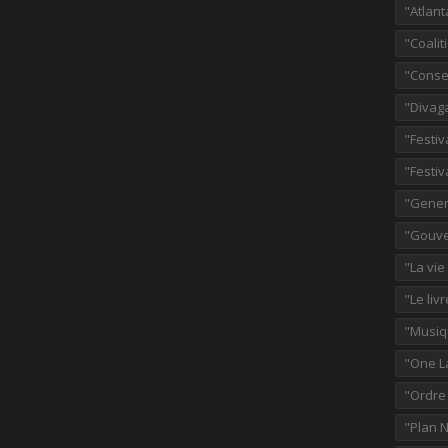
"Atlant
"Coalit
"Consei
"Divag
"Festiv
"Festiv
"Gener
"Gouve
"La vie
"Le liv
"Musiq
"One L
"Ordre
"Plan 