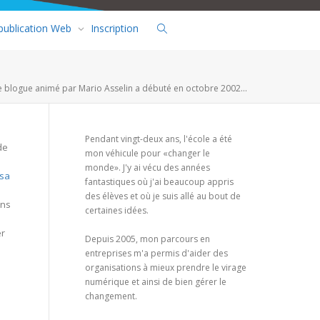
 publication Web
Inscription
e blogue animé par Mario Asselin a débuté en octobre 2002...
Pendant vingt-deux ans, l'école a été
de
mon véhicule pour «changer le
monde». J'y ai vécu des années
 sa
fantastiques où j'ai beaucoup appris
des élèves et où je suis allé au bout de
ans
certaines idées.
er
Depuis 2005, mon parcours en
entreprises m'a permis d'aider des
organisations à mieux prendre le virage
numérique et ainsi de bien gérer le
changement.