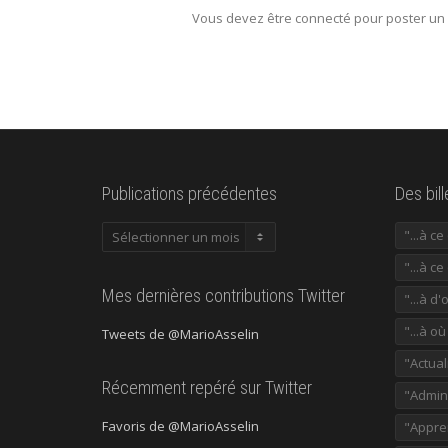
Vous devez être connecté pour poster un
Publications précédentes
Des bil
Publications
"...à c
précédentes
"...à ce
Mes dernières contributions Twitter
"...à d'
"...à o
Tweets de @MarioAsselin
"Actual
Récemment repéré sur Twitter
"Admini
Favoris de @MarioAsselin
"Appre