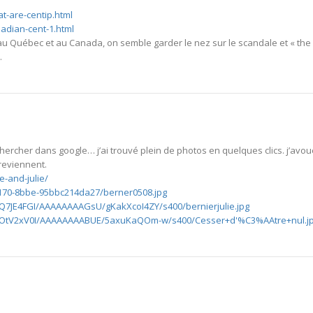
at-are-centip.html
nadian-cent-1.html
 Québec et au Canada, on semble garder le nez sur le scandale et « the
.
rcher dans google… j’ai trouvé plein de photos en quelques clics. j’avou
reviennent.
e-and-julie/
4170-8bbe-95bbc214da27/berner0508.jpg
UQ7JE4FGI/AAAAAAAAGsU/gKakXcoI4ZY/s400/bernierjulie.jpg
RsCOtV2xV0I/AAAAAAAABUE/5axuKaQOm-w/s400/Cesser+d'%C3%AAtre+nul.j