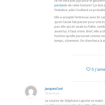
ce ne sera pas jojo pour le gouverne
perdant
» de cette histoire? Ça doi
l’initiative. Julie Couillard va pr
Elle a accepté l’entrevue avec M. Laro
qu’on l’avait fait passer pour une t
pas elle qui en avait eu l’idée, sembl
avant lui, il faut croire. Bref, elle
homme qu’elle percevait comme resp
temps, sûrement. On cherchera à av
0
J'aim
JacquesCool
18 ans Il y a
Le sourire de Stéphane Laporte ce matin 