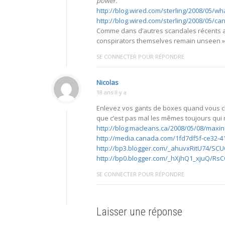
power.
http://blog.wired.com/sterling/2008/05/wh
http://blog.wired.com/sterling/2008/05/ca
Comme dans d’autres scandales récents au
conspirators themselves remain unseen »
SE CONNECTER POUR RÉPONDRE
Nicolas
18 ans Il y a
Enlevez vos gants de boxes quand vous che
que c’est pas mal les mêmes toujours qui 
http://blog.macleans.ca/2008/05/08/maxin
http://media.canada.com/1fd7df5f-ce32-
http://bp3.blogger.com/_ahuvxRitU74/SC
http://bp0.blogger.com/_hXjhQ1_xjuQ/
SE CONNECTER POUR RÉPONDRE
Laisser une réponse