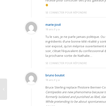
recette pour concocter des p’tits gâteaux 
SE CONNECTER POUR RÉPONDRE
marie-josé
18 ans Il y a
Tu le sais, je ne parle jamais politique. Ou
ingrédients d’une bonne télé réalité y son
voir exposé, qu’on méprise ouvertement m
soir, c’était l’équivalent du confessionnal
la prochaine sortie de Nathalie…
SE CONNECTER POUR RÉPONDRE
bruno boutot
18 ans Il y a
Bruce Sterling replace l’histoire Bernier-
Centipedes are new phenomena because the 
formerly isolated and punished as libel, s
While pretending to be about spontaneous i