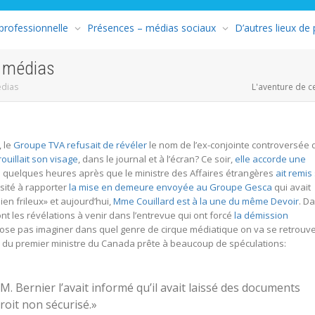
 professionnelle
Présences – médias sociaux
D’autres lieux de
s médias
édias
L'aventure de c
, le
Groupe TVA refusait de révéler
le nom de l’ex-conjointe controversée 
rouillait son visage
, dans le journal et à l’écran? Ce soir,
elle accorde une
quelques heures après que le ministre des Affaires étrangères
ait remis
ésité à rapporter
la mise en demeure envoyée au Groupe Gesca
qui avait
bien frileux» et aujourd’hui,
Mme Couillard est à la une du même Devoir
. D
nt les révélations à venir dans l’entrevue qui ont forcé
la démission
’ose pas imaginer dans quel genre de cirque médiatique on va se retrouv
le du premier ministre du Canada prête à beaucoup de spéculations:
M. Bernier l’avait informé qu’il avait laissé des documents
roit non sécurisé.»