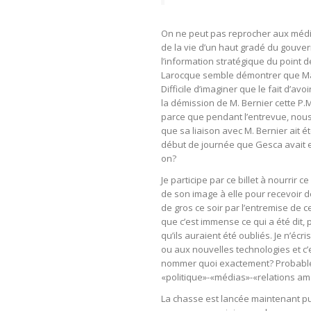
On ne peut pas reprocher aux média
de la vie d’un haut gradé du gouve
l’information stratégique du point 
Larocque semble démontrer que Ma
Difficile d’imaginer que le fait d’av
la démission de M. Bernier cette P
parce que pendant l’entrevue, nous
que sa liaison avec M. Bernier ait ét
début de journée que Gesca avait 
on?
Je participe par ce billet à nourrir c
de son image à elle pour recevoir d
de gros ce soir par l’entremise de c
que c’est immense ce qui a été dit, 
qu’ils auraient été oubliés. Je n’é
ou aux nouvelles technologies et c’
nommer quoi exactement? Probabl
«politique»-«médias»-«relations am
La chasse est lancée maintenant 