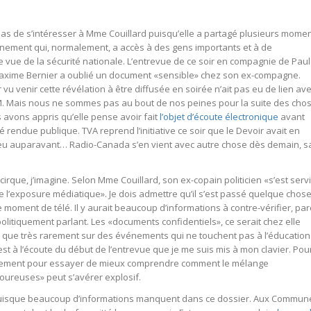
s de s’intéresser à Mme Couillard puisqu’elle a partagé plusieurs mome
rnement qui, normalement, a accès à des gens importants et à de
de vue de la sécurité nationale. L’entrevue de ce soir en compagnie de Paul
xime Bernier a oublié un document «sensible» chez son ex-compagne.
oir vu venir cette révélation à être diffusée en soirée n’ait pas eu de lien av
.M. Mais nous ne sommes pas au bout de nos peines pour la suite des cho
 avons appris qu’elle pense avoir fait
l’objet d’écoute électronique
avant
é rendue publique. TVA reprend l’initiative ce soir que le Devoir avait en
eu auparavant… Radio-Canada s’en vient avec autre chose dès demain, sa
e cirque, j’imagine. Selon Mme Couillard, son ex-copain politicien «s’est servi
e l’exposure médiatique». Je dois admettre qu’il s’est passé quelque chos
e moment de télé. Il y aurait beaucoup d’informations à contre-vérifier, pa
politiquement parlant. Les «documents confidentiels», ce serait chez elle
cris que très rarement sur des événements qui ne touchent pas à l’éducation
est à l’écoute du début de l’entrevue que je me suis mis à mon clavier. Pou
ement pour essayer de mieux comprendre comment le mélange
oureuses» peut s’avérer explosif.
puisque beaucoup d’informations manquent dans ce dossier. Aux Commun