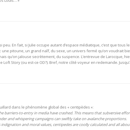
Jos Louis… »
 si peu. En fait, si Julie occupe autant d’espace médiatique, c’est que tous l
t: une pitoune, un grand naîf, du sexe, un univers fermé qu’on voudrait bi
ais qu’on jalouse secrètement, du suspence. L’entrevue de Larocque, hie
 de Loft Story (ou est-ce OD?). Bref, notre côté voyeur en redemande. Jusqu
Couillard dans le phénomène global des « centipèdes »:
barriers-to-entry in media have crashed. This means that subversive effor
lander and whispering campaigns can swiftly take on avalanche proportions.
ndignation and moral values, centipedes are coolly calculated and all abou