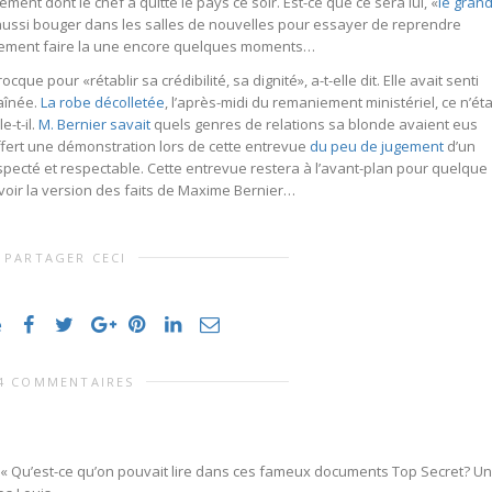
ment dont le chef a quitté le pays ce soir. Est-ce que ce sera lui, «
le gran
t aussi bouger dans les salles de nouvelles pour essayer de reprendre
obablement faire la une encore quelques moments…
cque pour «rétablir sa crédibilité, sa dignité», a-t-elle dit. Elle avait senti
raînée.
La robe décolletée
, l’après-midi du remaniement ministériel, ce n’éta
e-t-il.
M. Bernier savait
quels genres de relations sa blonde avaient eus
 a offert une démonstration lors de cette entrevue
du peu de jugement
d’un
ecté et respectable. Cette entrevue restera à l’avant-plan pour quelque
oir la version des faits de Maxime Bernier…
PARTAGER CECI
e
4 COMMENTAIRES
: « Qu’est-ce qu’on pouvait lire dans ces fameux documents Top Secret? U