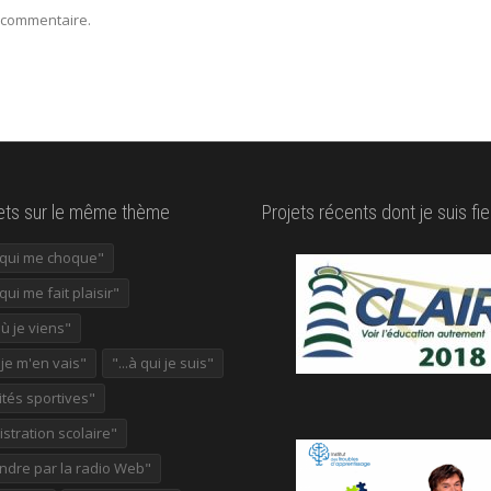
 commentaire.
lets sur le même thème
Projets récents dont je suis fie
e qui me choque"
 qui me fait plaisir"
où je viens"
ù je m'en vais"
"...à qui je suis"
ités sportives"
stration scolaire"
ndre par la radio Web"