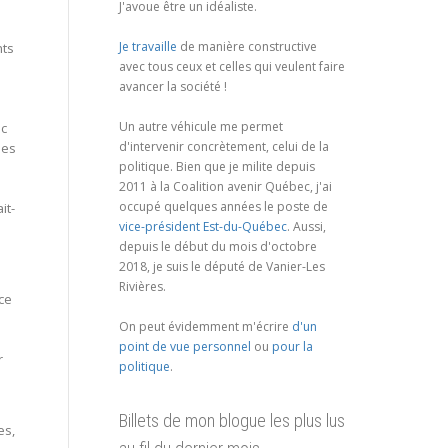
J'avoue être un idéaliste.
Je travaille
de manière constructive
nts
avec tous ceux et celles qui veulent faire
avancer la société !
Un autre véhicule me permet
ec
d'intervenir concrètement, celui de la
ses
politique. Bien que je milite depuis
2011 à la Coalition avenir Québec, j'ai
occupé quelques années le poste de
it-
vice-président Est-du-Québec
. Aussi,
depuis le début du mois d'octobre
2018, je suis le député de Vanier-Les
e
Rivières.
rce
On peut évidemment m'écrire
d'un
point de vue personnel
ou
pour la
r
politique
.
Billets de mon blogue les plus lus
es,