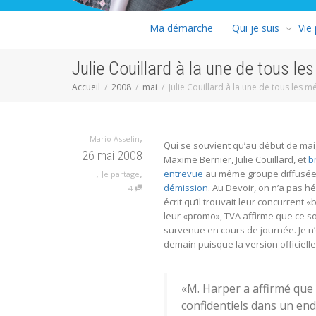
Ma démarche
Qui je suis
Vie
Julie Couillard à la une de tous le
Accueil
2008
mai
Julie Couillard à la une de tous les m
,
Mario Asselin
Qui se souvient qu’au début de mai
26 mai 2008
Maxime Bernier, Julie Couillard, et
b
,
,
entrevue
au même groupe diffusée 
Je partage
démission
. Au Devoir, on n’a pas h
4
écrit qu’il trouvait leur concurrent «
leur «promo», TVA affirme que ce so
survenue en cours de journée. Je n
demain puisque la version officiel
«M. Harper a affirmé que 
confidentiels dans un end