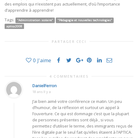
des emplois qui n’existent pas actuellement, d’où l’importance
d’apprendre à apprendre!
Tags:
"Administration scolaire"
"Pédagogie et nouvelles technologies"
aptica2008
PARTAGER CECI
0
J'aime
4 COMMENTAIRES
DanielFerron
18 ans Il y a
J’ai bien aimé votre conférence ce matin. Un peu
d’humour, de la réflexion et surtout un appel à
l’ouverture. Ce qui est dommage c’est que la plupart
de personnes présentes sont déjà , si vous
permettez d’utiliser le terme, des immigrants reçus de
l’ère digitale par le seul fait qu’elles étaient à l’APTICA.