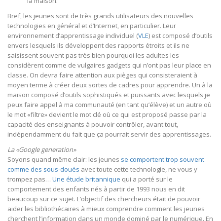
la maison.
Bref, les jeunes sont de très grands utilisateurs des nouvelles
technologies en général et d’Internet, en particulier. Leur
environnement d’apprentissage individuel (
VLE
) est composé d’outils
envers lesquels ils développent des rapports étroits et ils ne
saisissent souvent pas très bien pourquoi les adultes les
considèrent comme de vulgaires gadgets qui n’ont pas leur place en
classe. On devra faire attention aux pièges qui consisteraient à
moyen terme à créer deux sortes de cadres pour apprendre. Un à la
maison composé d’outils sophistiqués et puissants avec lesquels je
peux faire appel à ma communauté (en tant qu’élève) et un autre où
le mot «filtre» devient le mot clé où ce qui est proposé passe par la
capacité des enseignants à pouvoir contrôler, avant tout,
indépendamment du fait que ça pourrait servir des apprentissages.
La «Google generation»
Soyons quand même clair: les jeunes
se comportent trop souvent
comme des sous-doués
avec toute cette technologie, ne vous y
trompez pas…
Une étude britannique
qui a porté sur le
comportement des enfants nés à partir de 1993 nous en dit
beaucoup sur ce sujet. L’objectif des chercheurs était de pouvoir
aider les bibliothécaires à mieux comprendre comment les jeunes
cherchent l’information dans un monde dominé par le numérique. En