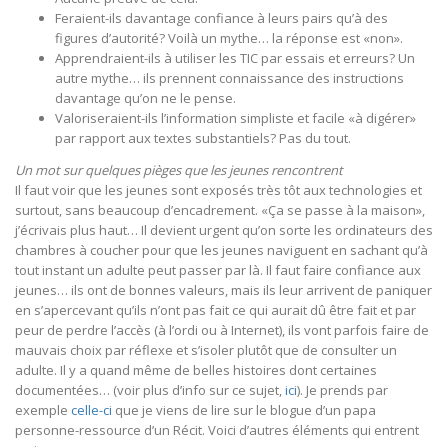
Feraient-ils davantage confiance à leurs pairs qu’à des
figures d’autorité? Voilà un mythe… la réponse est «non».
Apprendraient-ils à utiliser les TIC par essais et erreurs? Un
autre mythe… ils prennent connaissance des instructions
davantage qu’on ne le pense.
Valoriseraient-ils l’information simpliste et facile «à digérer»
par rapport aux textes substantiels? Pas du tout.
Un mot sur quelques pièges que les jeunes rencontrent
Il faut voir que les jeunes sont exposés très tôt aux technologies et
surtout, sans beaucoup d’encadrement. «Ça se passe à la maison»,
j’écrivais plus haut… Il devient urgent qu’on sorte les ordinateurs des
chambres à coucher pour que les jeunes naviguent en sachant qu’à
tout instant un adulte peut passer par là. Il faut faire confiance aux
jeunes… ils ont de bonnes valeurs, mais ils leur arrivent de paniquer
en s’apercevant qu’ils n’ont pas fait ce qui aurait dû être fait et par
peur de perdre l’accès (à l’ordi ou à Internet), ils vont parfois faire de
mauvais choix par réflexe et s’isoler plutôt que de consulter un
adulte. Il y a quand même de belles histoires dont certaines
documentées… (voir plus d’info sur ce sujet,
ici
). Je prends par
exemple
celle-ci
que je viens de lire sur le blogue d’un papa
personne-ressource d’un Récit. Voici d’autres éléments qui entrent