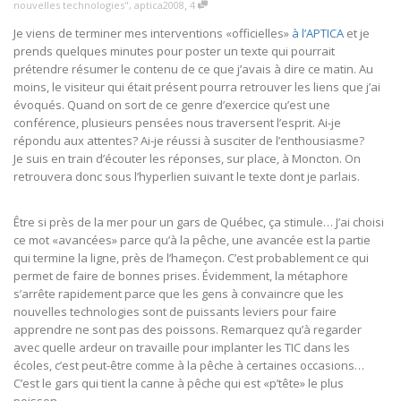
,
nouvelles technologies"
,
aptica2008
4
Je viens de terminer mes interventions «officielles»
à l’APTICA
et je
prends quelques minutes pour poster un texte qui pourrait
prétendre résumer le contenu de ce que j’avais à dire ce matin. Au
moins, le visiteur qui était présent pourra retrouver les liens que j’ai
évoqués. Quand on sort de ce genre d’exercice qu’est une
conférence, plusieurs pensées nous traversent l’esprit. Ai-je
répondu aux attentes? Ai-je réussi à susciter de l’enthousiasme?
Je suis en train d’écouter les réponses, sur place, à Moncton. On
retrouvera donc sous l’hyperlien suivant le texte dont je parlais.
Être si près de la mer pour un gars de Québec, ça stimule… J’ai choisi
ce mot «avancées» parce qu’à la pêche, une avancée est la partie
qui termine la ligne, près de l’hameçon. C’est probablement ce qui
permet de faire de bonnes prises. Évidemment, la métaphore
s’arrête rapidement parce que les gens à convaincre que les
nouvelles technologies sont de puissants leviers pour faire
apprendre ne sont pas des poissons. Remarquez qu’à regarder
avec quelle ardeur on travaille pour implanter les TIC dans les
écoles, c’est peut-être comme à la pêche à certaines occasions…
C’est le gars qui tient la canne à pêche qui est «p’tête» le plus