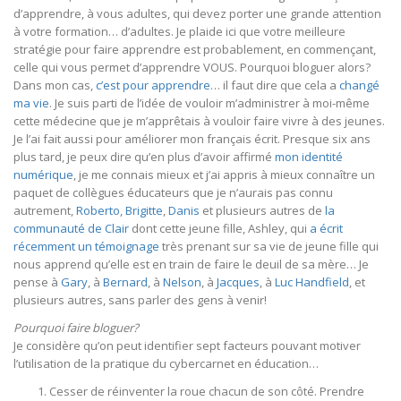
d’apprendre, à vous adultes, qui devez porter une grande attention
à votre formation… d’adultes. Je plaide ici que votre meilleure
stratégie pour faire apprendre est probablement, en commençant,
celle qui vous permet d’apprendre VOUS. Pourquoi bloguer alors?
Dans mon cas,
c’est pour apprendre
… il faut dire que cela a
changé
ma vie
. Je suis parti de l’idée de vouloir m’administrer à moi-même
cette médecine que je m’apprêtais à vouloir faire vivre à des jeunes.
Je l’ai fait aussi pour améliorer mon français écrit. Presque six ans
plus tard, je peux dire qu’en plus d’avoir affirmé
mon identité
numérique
, je me connais mieux et j’ai appris à mieux connaître un
paquet de collègues éducateurs que je n’aurais pas connu
autrement,
Roberto
,
Brigitte
,
Danis
et plusieurs autres de
la
communauté de Clair
dont cette jeune fille, Ashley, qui
a écrit
récemment un témoignage
très prenant sur sa vie de jeune fille qui
nous apprend qu’elle est en train de faire le deuil de sa mère… Je
pense à
Gary
, à
Bernard
, à
Nelson
, à
Jacques
, à
Luc Handfield
, et
plusieurs autres, sans parler des gens à venir!
Pourquoi faire bloguer?
Je considère qu’on peut identifier sept facteurs pouvant motiver
l’utilisation de la pratique du cybercarnet en éducation…
Cesser de réinventer la roue chacun de son côté. Prendre