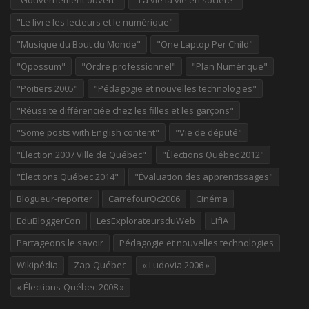
"Gouvernement ouvert"
"La vie la vie en société"
"Le livre les lecteurs et le numérique"
"Musique du Bout du Monde"
"One Laptop Per Child"
"Opossum"
"Ordre professionnel"
"Plan Numérique"
"Poitiers 2005"
"Pédagogie et nouvelles technologies"
"Réussite différenciée chez les filles et les garçons"
"Some posts with English content"
"Vie de député"
"Élection 2007 Ville de Québec"
"Élections Québec 2012"
"Élections Québec 2014"
"Évaluation des apprentissages"
Blogueur-reporter
CarrefourQc2006
Cinéma
EduBloggerCon
LesExplorateursduWeb
LIfIA
Partageons le savoir
Pédagogie et nouvelles technologies
Wikipédia
Zap-Québec
« Ludovia 2006 »
« Élections-Québec 2008 »