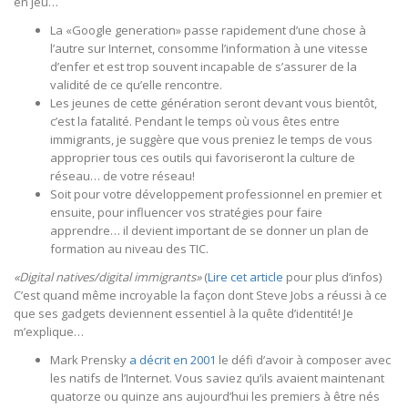
en jeu…
La «Google generation» passe rapidement d’une chose à
l’autre sur Internet, consomme l’information à une vitesse
d’enfer et est trop souvent incapable de s’assurer de la
validité de ce qu’elle rencontre.
Les jeunes de cette génération seront devant vous bientôt,
c’est la fatalité. Pendant le temps où vous êtes entre
immigrants, je suggère que vous preniez le temps de vous
approprier tous ces outils qui favoriseront la culture de
réseau… de votre réseau!
Soit pour votre développement professionnel en premier et
ensuite, pour influencer vos stratégies pour faire
apprendre… il devient important de se donner un plan de
formation au niveau des TIC.
«Digital natives/digital immigrants»
(
Lire cet article
pour plus d’infos)
C’est quand même incroyable la façon dont Steve Jobs a réussi à ce
que ses gadgets deviennent essentiel à la quête d’identité! Je
m’explique…
Mark Prensky
a décrit en 2001
le défi d’avoir à composer avec
les natifs de l’Internet. Vous saviez qu’ils avaient maintenant
quatorze ou quinze ans aujourd’hui les premiers à être nés