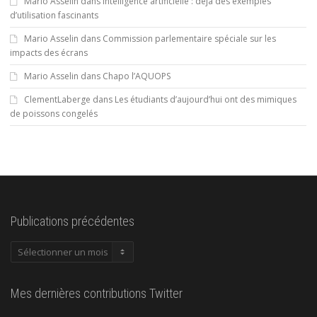
Mario Asselin
dans
Intelligence artificielle : déjà des exemples
d’utilisation fascinants
Mario Asselin
dans
Commission parlementaire spéciale sur les
impacts des écrans
Mario Asselin
dans
Chapo l’AQUOPS
ClementLaberge
dans
Les étudiants d’aujourd’hui ont des mimiques
de poissons congelés
Publications précédentes
Publications
précédentes
Mes dernières contributions Twitter