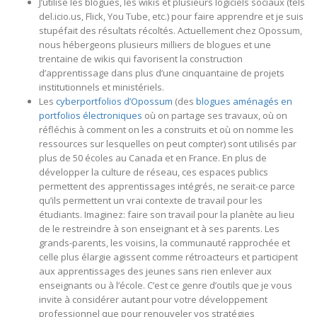
J’utilise les blogues, les wikis et plusieurs logiciels sociaux (tels
del.icio.us, Flick, You Tube, etc.) pour faire apprendre et je suis
stupéfait des résultats récoltés. Actuellement chez Opossum,
nous hébergeons plusieurs milliers de blogues et une
trentaine de wikis qui favorisent la construction
d’apprentissage dans plus d’une cinquantaine de projets
institutionnels et ministériels.
Les
cyberportfolios d’Opossum
(des
blogues aménagés en
portfolios électroniques
où on partage ses travaux, où on
réfléchis à comment on les a construits et où on nomme les
ressources sur lesquelles on peut compter) sont utilisés par
plus de 50 écoles au Canada et en France. En plus de
développer la culture de réseau, ces espaces publics
permettent des apprentissages intégrés, ne serait-ce parce
qu’ils permettent un vrai contexte de travail pour les
étudiants. Imaginez: faire son travail pour la planète au lieu
de le restreindre à son enseignant et à ses parents. Les
grands-parents, les voisins, la communauté rapprochée et
celle plus élargie agissent comme rétroacteurs et participent
aux apprentissages des jeunes sans rien enlever aux
enseignants ou à l’école. C’est ce genre d’outils que je vous
invite à considérer autant pour votre développement
professionnel que pour renouveler vos stratégies