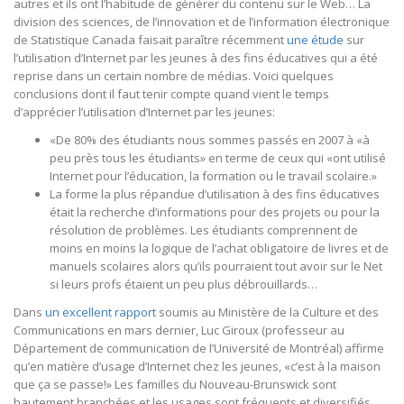
autres et ils ont l’habitude de générer du contenu sur le Web… La
division des sciences, de l’innovation et de l’information électronique
de Statistique Canada faisait paraître récemment
une étude
sur
l’utilisation d’Internet par les jeunes à des fins éducatives qui a été
reprise dans un certain nombre de médias. Voici quelques
conclusions dont il faut tenir compte quand vient le temps
d’apprécier l’utilisation d’Internet par les jeunes:
«De 80% des étudiants nous sommes passés en 2007 à «à
peu près tous les étudiants» en terme de ceux qui «ont utilisé
Internet pour l’éducation, la formation ou le travail scolaire.»
La forme la plus répandue d’utilisation à des fins éducatives
était la recherche d’informations pour des projets ou pour la
résolution de problèmes. Les étudiants comprennent de
moins en moins la logique de l’achat obligatoire de livres et de
manuels scolaires alors qu’ils pourraient tout avoir sur le Net
si leurs profs étaient un peu plus débrouillards…
Dans
un excellent rapport
soumis au Ministère de la Culture et des
Communications en mars dernier, Luc Giroux (professeur au
Département de communication de l’Université de Montréal) affirme
qu’en matière d’usage d’Internet chez les jeunes, «c’est à la maison
que ça se passe!» Les familles du Nouveau-Brunswick sont
hautement branchées et les usages sont fréquents et diversifiés.