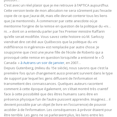
poisson…
C’est avec un réel plaisir que je me retrouve à l’APTICA aujourd’hui.
Cette version texte de mon allocution ne sera sûrement pas l’exacte
copie de ce que j’aurai dit, mais elle devrait contenir tous les liens
que j’ai mentionnés. À commencer par cette anecdote où je
mentionne l’origine de la remise en question de la politique du «ni…
ni…» dont on a entendu parler par l’ex Premier ministre Raffarin
qu’elle serait modifiée. Vous savez cette histoire où M. Sarkozy
viendrait dire cet été aux Québecois que la politique du «ni
indifférence ni ingérence» est remplacée par autre chose. Je
soupçonne que c’est une jeune fille de l’école de Roberto qui a
provoqué cette remise en question lorsqu’elle a entonné le « Ô
Canada »
à Autrans un soir de janvier
, en 2007…
Depuis Gutenberg, (milieu du 15e siècle), nous savons que c’est la
première fois qu’un changement aussi prenant survient dans le type
de support par lequel les gens diffusent de l’information et
transmettent des connaissances. Quelques auteurs racontent
comment à cette époque également, on s’était montré très craintif
face à cette possibilité que des êtres humains sans être en
présence physique l’un de l’autre puissent apprendre. Imaginez… il
devient possible par un objet (le livre en l’occurrence) de pouvoir
accéder à de l’information. Les conséquences à prévoir étaient pour
être terrible. Les gens ne se parleraient plus, les liens entre les