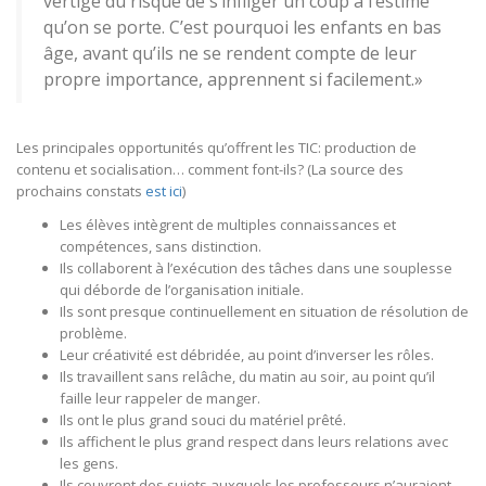
vertige du risque de s’infliger un coup à l’estime
qu’on se porte. C’est pourquoi les enfants en bas
âge, avant qu’ils ne se rendent compte de leur
propre importance, apprennent si facilement.»
Les principales opportunités qu’offrent les TIC: production de
contenu et socialisation… comment font-ils? (La source des
prochains constats
est ici
)
Les élèves intègrent de multiples connaissances et
compétences, sans distinction.
Ils collaborent à l’exécution des tâches dans une souplesse
qui déborde de l’organisation initiale.
Ils sont presque continuellement en situation de résolution de
problème.
Leur créativité est débridée, au point d’inverser les rôles.
Ils travaillent sans relâche, du matin au soir, au point qu’il
faille leur rappeler de manger.
Ils ont le plus grand souci du matériel prêté.
Ils affichent le plus grand respect dans leurs relations avec
les gens.
Ils couvrent des sujets auxquels les professeurs n’auraient