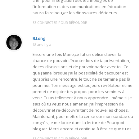
chef pour l’intégration des technologies de
l’information et des communications en éducation
saura faire bouger les dinosaures décideurs…
SE CONNECTER POUR RÉPONDRE
B.Long
18 ans Il y a
Encore une fois Mario,ce fut un délice d’avoir la
chance de pouvoir t’écouter lors de ta présentation,
de tes discussions et de pouvoir parler avec toi. Ce
que j’aime lorsque j’ai la possibilité de t’écouter est
qu’après une rencontre, le tout ne se termine pas là
pour moi. Ton message est toujours révélateur et me
permet de mijoter tes propos pour les semines à
venir. Tu as tellement à nous apprendre…même si je
sais où tu veux nous amener, j’ai l’impression de
découvrir et re-découvrir tant de nouvelles choses.
Maintenant, pour mettre la cerise sur mon sundae du
congrès, je me lance dans la lecture de Pourquoi
bloguer. Merci encore et continue à être ce que tu es.
SE CONNECTER POUR RÉPONDRE