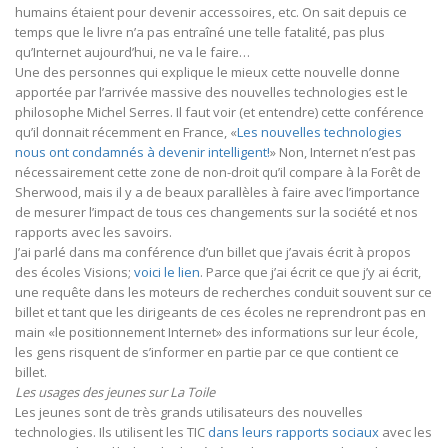
humains étaient pour devenir accessoires, etc. On sait depuis ce
temps que le livre n’a pas entraîné une telle fatalité, pas plus
qu’Internet aujourd’hui, ne va le faire…
Une des personnes qui explique le mieux cette nouvelle donne
apportée par l’arrivée massive des nouvelles technologies est le
philosophe Michel Serres. Il faut voir (et entendre) cette conférence
qu’il donnait récemment en France, «
Les nouvelles technologies
nous ont condamnés à devenir intelligent!
» Non, Internet n’est pas
nécessairement cette zone de non-droit qu’il compare à la Forêt de
Sherwood, mais il y a de beaux parallèles à faire avec l’importance
de mesurer l’impact de tous ces changements sur la société et nos
rapports avec les savoirs.
J’ai parlé dans ma conférence d’un billet que j’avais écrit à propos
des écoles Visions;
voici le lien
. Parce que j’ai écrit ce que j’y ai écrit,
une requête dans les moteurs de recherches conduit souvent sur ce
billet et tant que les dirigeants de ces écoles ne reprendront pas en
main «le positionnement Internet» des informations sur leur école,
les gens risquent de s’informer en partie par ce que contient ce
billet.
Les usages des jeunes sur La Toile
Les jeunes sont de très grands utilisateurs des nouvelles
technologies. Ils utilisent les TIC
dans leurs rapports sociaux
avec les