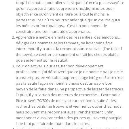
cinq/dix minutes pour aller voir si quelqu’un n’a pas essayé ce
qu’on s’apprête à faire et prendre cinq/dix minutes pour
objectiver ce qu’on vient de faire ou à tout le moins le
partager au cas où ça pourrait aider quelqu’un d’autre qui a
les mêmes préoccupations… C’est un bon moyen de
construire une communauté d’apprenants.
Apprendre à mettre en mots des ressenties, des émotions…
déloger (les hommes et les femmes), se livrer sans être
interrompu. Il y a aussi la reconnaissance sociale (The talk of
the town), se centrer sur comment on fait les choses plutôt
que seulement sur le résultat.
Pour objectiver. Pour assurer son développement
professionnel. J’ai découvert que ce je ne nomme pas je ne le
transfert pas, en véritable apprentissage intégrer. Écrire n’est
pas la seule façon de nommer, mais c’est un sapré bon
moyen de le faire dans une perspective de laisser des traces.
Et puis, il y a l’action des moteurs de recherche… Écrire pour
être trouvé! 70/80% de mes visiteurs viennent suite à des
recherches où ils me trouvent et viennent trouver chez nous,
mais souvent, me redonnent aussi, renchérissent. Enfin,
mentionner aussi l’anecdote des jeunes qui savent pourquoi
il ne faut pas faire de faute dans les titres…