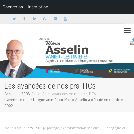
Connexion
Inscription
Activer/dé
Les avancées de nos pra-TICs
Accueil
2008
mai
Les avancées de nos pra-TICs
L'aventure de ce blogue animé par Mario Asselin a débuté en octobre
2002...
,
,
Mario Asselin
Je partage
,
"Administration scolaire"
,
"Pédagogie et
8 mai 2008