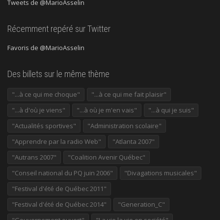
Tweets de @MarioAsselin
Récemment repéré sur Twitter
Favoris de @MarioAsselin
Des billets sur le même thème
"...à ce qui me choque"
"...à ce qui me fait plaisir"
"...à d'où je viens"
"...à où je m'en vais"
"...à qui je suis"
"Actualités sportives"
"Administration scolaire"
"Apprendre par la radio Web"
"Atlanta 2007"
"Autrans 2007"
"Coalition Avenir Québec"
"Conseil national du PQ juin 2006"
"Divagations musicales"
"Festival d'été de Québec 2011"
"Festival d'été de Québec 2014"
"Generation_C"