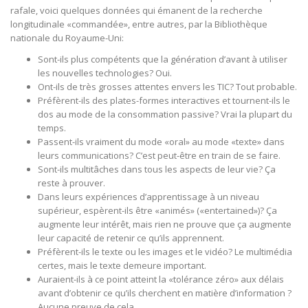
rafale, voici quelques données qui émanent de la recherche
longitudinale «commandée», entre autres, par la Bibliothèque
nationale du Royaume-Uni:
Sont-ils plus compétents que la génération d’avant à utiliser
les nouvelles technologies? Oui.
Ont-ils de très grosses attentes envers les TIC? Tout probable.
Préfèrent-ils des plates-formes interactives et tournent-ils le
dos au mode de la consommation passive? Vrai la plupart du
temps.
Passent-ils vraiment du mode «oral» au mode «texte» dans
leurs communications? C’est peut-être en train de se faire.
Sont-ils multitâches dans tous les aspects de leur vie? Ça
reste à prouver.
Dans leurs expériences d’apprentissage à un niveau
supérieur, espèrent-ils être «animés» («entertained»)? Ça
augmente leur intérêt, mais rien ne prouve que ça augmente
leur capacité de retenir ce qu’ils apprennent.
Préfèrent-ils le texte ou les images et le vidéo? Le multimédia
certes, mais le texte demeure important.
Auraient-ils à ce point atteint la «tolérance zéro» aux délais
avant d’obtenir ce qu’ils cherchent en matière d’information ?
Aucune preuve de cela.