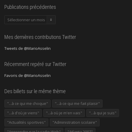
Publications précédentes
Publications
précédentes
Mes dernières contributions Twitter
Tweets de @MarioAsselin
Récemment repéré sur Twitter
Favoris de @MarioAsselin
Des billets sur le même thème
"...à ce qui me choque"
"...à ce qui me fait plaisir"
"...à d'où je viens"
"...à où je m'en vais"
"...à qui je suis"
"Actualités sportives"
"Administration scolaire"
"Apprendre par la radio Web"
"Atlanta 2007"