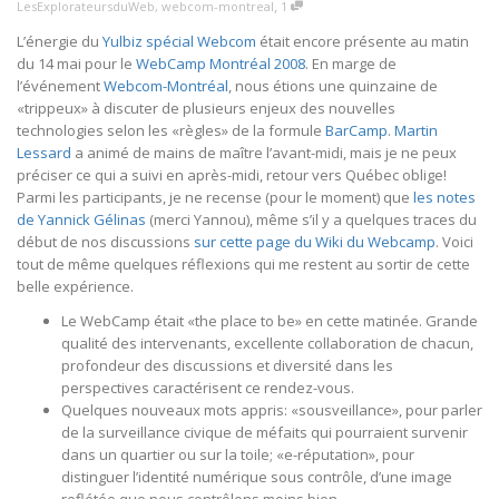
,
LesExplorateursduWeb
,
webcom-montreal
1
L’énergie du
Yulbiz spécial Webcom
était encore présente au matin
du 14 mai pour le
WebCamp Montréal 2008
. En marge de
l’événement
Webcom-Montréal
, nous étions une quinzaine de
«trippeux» à discuter de plusieurs enjeux des nouvelles
technologies selon les «règles» de la formule
BarCamp
.
Martin
Lessard
a animé de mains de maître l’avant-midi, mais je ne peux
préciser ce qui a suivi en après-midi, retour vers Québec oblige!
Parmi les participants, je ne recense (pour le moment) que
les notes
de Yannick Gélinas
(merci Yannou), même s’il y a quelques traces du
début de nos discussions
sur cette page du Wiki du Webcamp
. Voici
tout de même quelques réflexions qui me restent au sortir de cette
belle expérience.
Le WebCamp était «the place to be» en cette matinée. Grande
qualité des intervenants, excellente collaboration de chacun,
profondeur des discussions et diversité dans les
perspectives caractérisent ce rendez-vous.
Quelques nouveaux mots appris: «sousveillance», pour parler
de la surveillance civique de méfaits qui pourraient survenir
dans un quartier ou sur la toile; «e-réputation», pour
distinguer l’identité numérique sous contrôle, d’une image