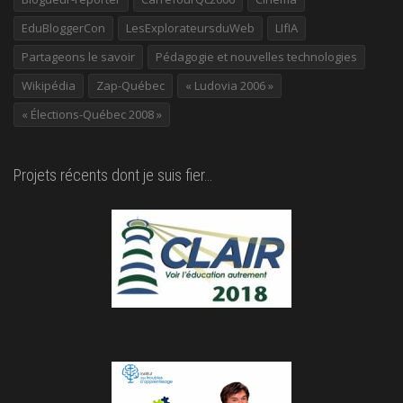
EduBloggerCon
LesExplorateursduWeb
LIfIA
Partageons le savoir
Pédagogie et nouvelles technologies
Wikipédia
Zap-Québec
« Ludovia 2006 »
« Élections-Québec 2008 »
Projets récents dont je suis fier…