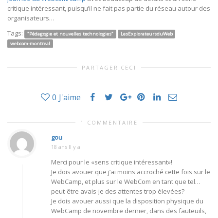
critique intéressant, puisqu’il ne fait pas partie du réseau autour des
organisateurs…
Tags:
"Pédagogie et nouvelles technologies"
LesExplorateursduWeb
webcom-montreal
PARTAGER CECI
0
J'aime
1 COMMENTAIRE
gou
18 ans Il y a
Merci pour le «sens critique intéressant»!
Je dois avouer que j’ai moins accroché cette fois sur le
WebCamp, et plus sur le WebCom en tant que tel…
peut-être avais-je des attentes trop élevées?
Je dois avouer aussi que la disposition physique du
WebCamp de novembre dernier, dans des fauteuils,