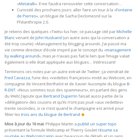
«
Metatalk
». Il me faudra renouveler cette conversation…
Curiosité des prochains jours: aller faire un tour à la «
Fontaine
de Pierres
», un blogue de Sacha Declomesnil sur la
Philanthropie 2.0.
Je retiens des quelques «Twits» lus hier, ce passage cité par
Michelle
Blanc
venant de
John Husband
(un autre avec qui la conversation a
été trop courte): «Management by blogging around». J’ai passé ma
vie comme directeur d’école inspiré par le concept du «
management
by walking around
», mais je n’avais pas fait le lien que l’image valait
également si elle était appliquée aux blogues… Intéressant!
Terminons ces notes par un autre extrait de Twitter; ça viendrait de
Fred Cavazza
, l’une des «vedettes françaises» invité au Webcom, en
compagnie de Vincent Berthelot et de Xavier Aucompte du blogue
B-
R-ENT
: «Nous sommes tous des spammeurs», en parlant des gens
du Web! J’ajoute que
Bertrand Duperrin
faisait aussi partie de la
«délégation» des cousins et qu’ils n’ont pas joué «aux vedettes»
trente secondes, si ce n’est quand le champagne est arrivé pour
fêter les
trois ans du blogue de Bertrand
Mise à jour du 16 mai
: Philippe Martin a
publié un super topo
présentant la formule Webcamp et Thierry Goulet
résume sa
journée au Webcom/camp
avec beaucoup de détails et un sens