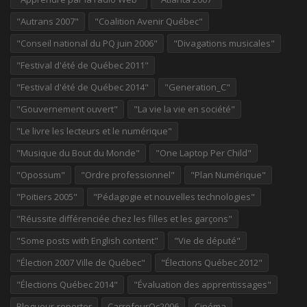
"Autrans 2007"
"Coalition Avenir Québec"
"Conseil national du PQ juin 2006"
"Divagations musicales"
"Festival d'été de Québec 2011"
"Festival d'été de Québec 2014"
"Generation_C"
"Gouvernement ouvert"
"La vie la vie en société"
"Le livre les lecteurs et le numérique"
"Musique du Bout du Monde"
"One Laptop Per Child"
"Opossum"
"Ordre professionnel"
"Plan Numérique"
"Poitiers 2005"
"Pédagogie et nouvelles technologies"
"Réussite différenciée chez les filles et les garçons"
"Some posts with English content"
"Vie de député"
"Élection 2007 Ville de Québec"
"Élections Québec 2012"
"Élections Québec 2014"
"Évaluation des apprentissages"
Blogueur-reporter
CarrefourQc2006
Cinéma