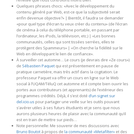
reflétée que nous contrôlons moins bien.
Quelques phrases chocs: «Avec le développement du
contenu généré par Web, est-ce que la subjectivité serait
enfin devenue objective?» | Bientôt, il faudra se demander
«pour quel type d’écran tu veux créer du contenu» (de l’écran
de cinéma à celui du téléphone portable, en passant par
l’ordinateur, les iPods, la télévision, etc.) | «Les bonnes
communautés, celles qui sont tissées serrées, elles te
protègent des Spammeurs» | «On cherche la fidélité sur le
Web en développant le lien de confiance».
À surveiller cet automne… Le cours (je devrais dire «Ze cours»)
de
Sébastien Paquet
qui est présentement en pause de
pratique carnetière, mais très actif dans la cogitation. Le
professeur Paquet va offrir un cours en ligne sur le Web
social à l’UQAM/TéluQ cet automne et il compte bien ouvrir les
portes aux contributeurs (et apprenants) de l’extérieur des
programmes crédités. Déjà, il s’est doté
d’un signet sur
del.icio.us
pour partager une veille sur les outils pouvant
s’avérer utiles à ses futurs étudiants et je sens que nous
aurons plusieurs heures de plaisir avec la communauté qu’il
est en train de mettre sur pieds…
Note personnelle: Me souvenir de mes discussions avec
Bruno Boutot
à propos de
la communauté «Metafilter»
et des