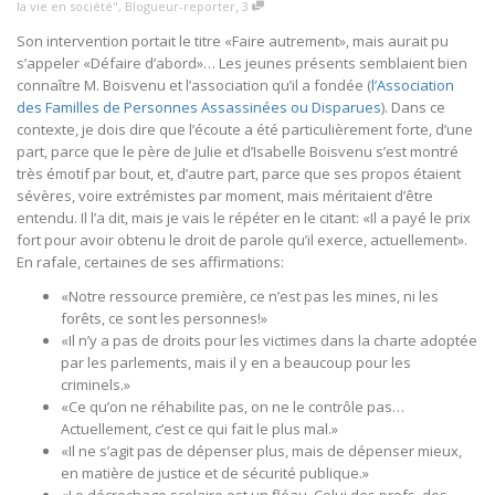
,
la vie en société"
,
Blogueur-reporter
3
Son intervention portait le titre «Faire autrement», mais aurait pu
s’appeler «Défaire d’abord»… Les jeunes présents semblaient bien
connaître M. Boisvenu et l’association qu’il a fondée (
l’Association
des Familles de Personnes Assassinées ou Disparues
). Dans ce
contexte, je dois dire que l’écoute a été particulièrement forte, d’une
part, parce que le père de Julie et d’Isabelle Boisvenu s’est montré
très émotif par bout, et, d’autre part, parce que ses propos étaient
sévères, voire extrémistes par moment, mais méritaient d’être
entendu. Il l’a dit, mais je vais le répéter en le citant: «Il a payé le prix
fort pour avoir obtenu le droit de parole qu’il exerce, actuellement».
En rafale, certaines de ses affirmations:
«Notre ressource première, ce n’est pas les mines, ni les
forêts, ce sont les personnes!»
«Il n’y a pas de droits pour les victimes dans la charte adoptée
par les parlements, mais il y en a beaucoup pour les
criminels.»
«Ce qu’on ne réhabilite pas, on ne le contrôle pas…
Actuellement, c’est ce qui fait le plus mal.»
«Il ne s’agit pas de dépenser plus, mais de dépenser mieux,
en matière de justice et de sécurité publique.»