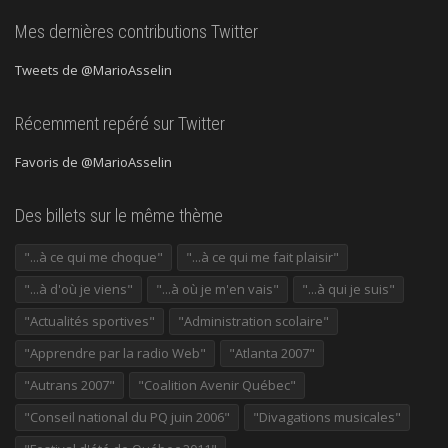
Mes dernières contributions Twitter
Tweets de @MarioAsselin
Récemment repéré sur Twitter
Favoris de @MarioAsselin
Des billets sur le même thème
"...à ce qui me choque"
"...à ce qui me fait plaisir"
"...à d'où je viens"
"...à où je m'en vais"
"...à qui je suis"
"Actualités sportives"
"Administration scolaire"
"Apprendre par la radio Web"
"Atlanta 2007"
"Autrans 2007"
"Coalition Avenir Québec"
"Conseil national du PQ juin 2006"
"Divagations musicales"