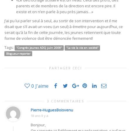
«Le décrochage scolaire est un fléau. Celui des profs, des
parents et de membres de la direction est encore pire. Il
existe et on n’en parle à peu près jamais…»
J’ai pu lui parler seul à seul, au sortir de son intervention et il me
disait que s’il avait un voeu (un seul) à émettre pour aujourd’hui, ce
serait qu’à la fin de cette journée, les jeunes retiennent que toute
forme de violence doit être dénoncée fermement!
Tags:
"Congrès jeunes ADQ juin 2008"
"La vie la vie en société"
Blogueur-reporter
PARTAGER CECI
0
J'aime
3 COMMENTAIRES
Pierre-HuguesBoisvenu
18 ans Il y a
Bonjour,
On rapporte ici fidèlement ma présentation, sauf que