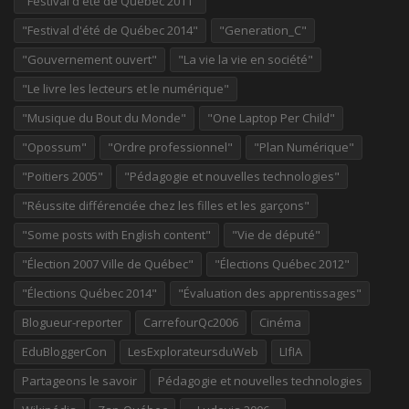
"Festival d'été de Québec 2011"
"Festival d'été de Québec 2014"
"Generation_C"
"Gouvernement ouvert"
"La vie la vie en société"
"Le livre les lecteurs et le numérique"
"Musique du Bout du Monde"
"One Laptop Per Child"
"Opossum"
"Ordre professionnel"
"Plan Numérique"
"Poitiers 2005"
"Pédagogie et nouvelles technologies"
"Réussite différenciée chez les filles et les garçons"
"Some posts with English content"
"Vie de député"
"Élection 2007 Ville de Québec"
"Élections Québec 2012"
"Élections Québec 2014"
"Évaluation des apprentissages"
Blogueur-reporter
CarrefourQc2006
Cinéma
EduBloggerCon
LesExplorateursduWeb
LIfIA
Partageons le savoir
Pédagogie et nouvelles technologies