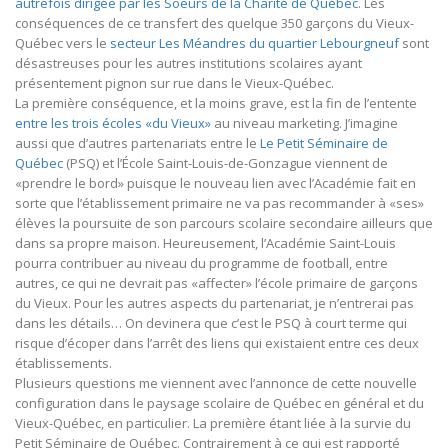
autrefois dirigée par les Soeurs de la Charité de Québec
. Les
conséquences de ce transfert des quelque 350 garçons du Vieux-
Québec vers le
secteur Les Méandres du quartier Lebourgneuf
sont
désastreuses pour les autres institutions scolaires ayant
présentement pignon sur rue dans le Vieux-Québec.
La première conséquence, et la moins grave, est la fin de l’entente
entre les trois écoles «du Vieux»
au niveau marketing. J’imagine
aussi que d’autres partenariats entre le
Le Petit Séminaire de
Québec
(PSQ) et l’École Saint-Louis-de-Gonzague viennent de
«prendre le bord» puisque le nouveau lien avec l’Académie fait en
sorte que l’établissement primaire ne va pas recommander à «ses»
élèves la poursuite de son parcours scolaire secondaire ailleurs que
dans sa propre maison. Heureusement, l’Académie Saint-Louis
pourra contribuer au niveau du programme de football, entre
autres, ce qui ne devrait pas «affecter» l’école primaire de garçons
du Vieux. Pour les autres aspects du partenariat, je n’entrerai pas
dans les détails… On devinera que c’est le PSQ à court terme qui
risque d’écoper dans l’arrêt des liens qui existaient entre ces deux
établissements.
Plusieurs questions me viennent avec l’annonce de cette nouvelle
configuration dans le paysage scolaire de Québec en général et du
Vieux-Québec, en particulier. La première étant liée à la survie du
Petit Séminaire de Québec. Contrairement à ce qui est rapporté