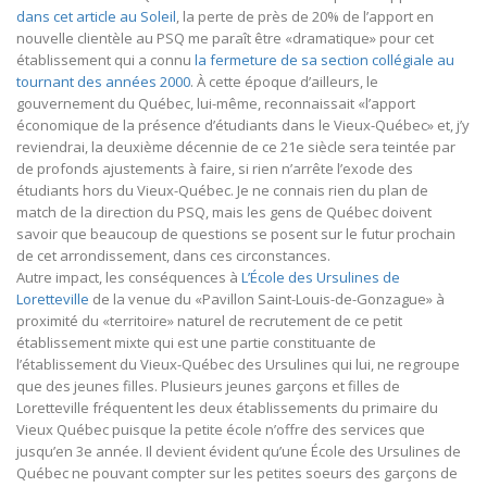
dans cet article au Soleil
, la perte de près de 20% de l’apport en
nouvelle clientèle au PSQ me paraît être «dramatique» pour cet
établissement qui a connu
la fermeture de sa section collégiale au
tournant des années 2000
. À cette époque d’ailleurs, le
gouvernement du Québec, lui-même, reconnaissait «l’apport
économique de la présence d’étudiants dans le Vieux-Québec» et, j’y
reviendrai, la deuxième décennie de ce 21e siècle sera teintée par
de profonds ajustements à faire, si rien n’arrête l’exode des
étudiants hors du Vieux-Québec. Je ne connais rien du plan de
match de la direction du PSQ, mais les gens de Québec doivent
savoir que beaucoup de questions se posent sur le futur prochain
de cet arrondissement, dans ces circonstances.
Autre impact, les conséquences à
L’École des Ursulines de
Loretteville
de la venue du «Pavillon Saint-Louis-de-Gonzague» à
proximité du «territoire» naturel de recrutement de ce petit
établissement mixte qui est une partie constituante de
l’établissement du Vieux-Québec des Ursulines qui lui, ne regroupe
que des jeunes filles. Plusieurs jeunes garçons et filles de
Loretteville fréquentent les deux établissements du primaire du
Vieux Québec puisque la petite école n’offre des services que
jusqu’en 3e année. Il devient évident qu’une École des Ursulines de
Québec ne pouvant compter sur les petites soeurs des garçons de