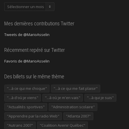
Publications
précédentes
Mes dernières contributions Twitter
Tweets de @MarioAsselin
Récemment repéré sur Twitter
Favoris de @MarioAsselin
Des billets sur le même thème
"...à ce qui me choque"
"...à ce qui me fait plaisir"
"...à d'où je viens"
"...à où je m'en vais"
"...à qui je suis"
"Actualités sportives"
"Administration scolaire"
"Apprendre par la radio Web"
"Atlanta 2007"
"Autrans 2007"
"Coalition Avenir Québec"