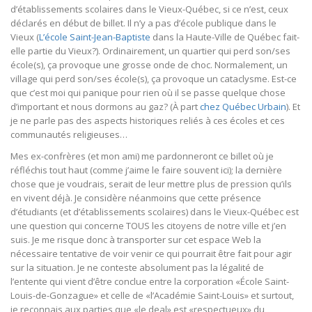
d’établissements scolaires dans le Vieux-Québec, si ce n’est, ceux
déclarés en début de billet. Il n’y a pas d’école publique dans le
Vieux (
L’école Saint-Jean-Baptiste
dans la Haute-Ville de Québec fait-
elle partie du Vieux?). Ordinairement, un quartier qui perd son/ses
école(s), ça provoque une grosse onde de choc. Normalement, un
village qui perd son/ses école(s), ça provoque un cataclysme. Est-ce
que c’est moi qui panique pour rien où il se passe quelque chose
d’important et nous dormons au gaz? (À part
chez Québec Urbain
). Et
je ne parle pas des aspects historiques reliés à ces écoles et ces
communautés religieuses…
Mes ex-confrères (et mon ami) me pardonneront ce billet où je
réfléchis tout haut (comme j’aime le faire souvent ici); la dernière
chose que je voudrais, serait de leur mettre plus de pression qu’ils
en vivent déjà. Je considère néanmoins que cette présence
d’étudiants (et d’établissements scolaires) dans le Vieux-Québec est
une question qui concerne TOUS les citoyens de notre ville et j’en
suis. Je me risque donc à transporter sur cet espace Web la
nécessaire tentative de voir venir ce qui pourrait être fait pour agir
sur la situation. Je ne conteste absolument pas la légalité de
l’entente qui vient d’être conclue entre la corporation «École Saint-
Louis-de-Gonzague» et celle de «l’Académie Saint-Louis» et surtout,
je reconnais aux parties que «le deal» est «respectueux» du