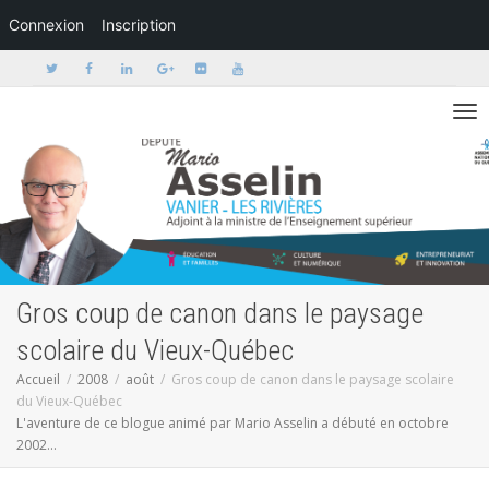
Connexion
Inscription
Activer/dé
Gros coup de canon dans le paysage
scolaire du Vieux-Québec
Accueil
2008
août
Gros coup de canon dans le paysage scolaire
du Vieux-Québec
L'aventure de ce blogue animé par Mario Asselin a débuté en octobre
2002...