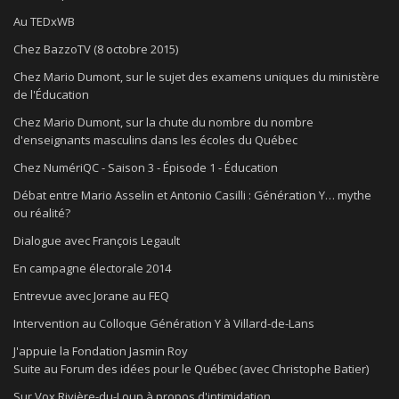
Au TEDxWB
Chez BazzoTV (8 octobre 2015)
Chez Mario Dumont, sur le sujet des examens uniques du ministère
de l'Éducation
Chez Mario Dumont, sur la chute du nombre du nombre
d'enseignants masculins dans les écoles du Québec
Chez NumériQC - Saison 3 - Épisode 1 - Éducation
Débat entre Mario Asselin et Antonio Casilli : Génération Y… mythe
ou réalité?
Dialogue avec François Legault
En campagne électorale 2014
Entrevue avec Jorane au FEQ
Intervention au Colloque Génération Y à Villard-de-Lans
J'appuie la Fondation Jasmin Roy
Suite au Forum des idées pour le Québec (avec Christophe Batier)
Sur Vox Rivière-du-Loup à propos d'intimidation