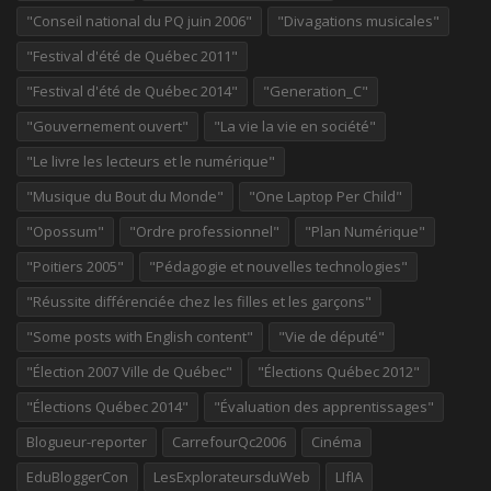
"Conseil national du PQ juin 2006"
"Divagations musicales"
"Festival d'été de Québec 2011"
"Festival d'été de Québec 2014"
"Generation_C"
"Gouvernement ouvert"
"La vie la vie en société"
"Le livre les lecteurs et le numérique"
"Musique du Bout du Monde"
"One Laptop Per Child"
"Opossum"
"Ordre professionnel"
"Plan Numérique"
"Poitiers 2005"
"Pédagogie et nouvelles technologies"
"Réussite différenciée chez les filles et les garçons"
"Some posts with English content"
"Vie de député"
"Élection 2007 Ville de Québec"
"Élections Québec 2012"
"Élections Québec 2014"
"Évaluation des apprentissages"
Blogueur-reporter
CarrefourQc2006
Cinéma
EduBloggerCon
LesExplorateursduWeb
LIfIA