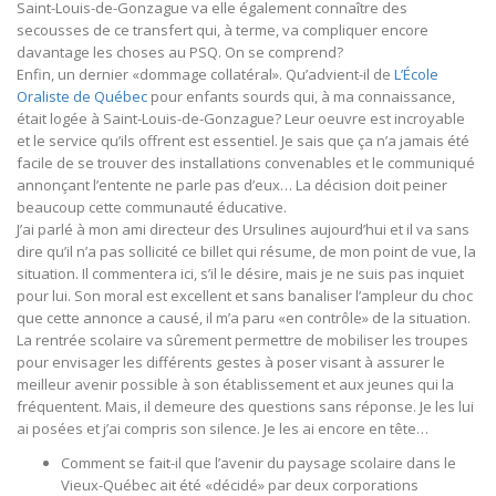
Saint-Louis-de-Gonzague va elle également connaître des
secousses de ce transfert qui, à terme, va compliquer encore
davantage les choses au PSQ. On se comprend?
Enfin, un dernier «dommage collatéral». Qu’advient-il de
L’École
Oraliste de Québec
pour enfants sourds qui, à ma connaissance,
était logée à Saint-Louis-de-Gonzague? Leur oeuvre est incroyable
et le service qu’ils offrent est essentiel. Je sais que ça n’a jamais été
facile de se trouver des installations convenables et le communiqué
annonçant l’entente ne parle pas d’eux… La décision doit peiner
beaucoup cette communauté éducative.
J’ai parlé à mon ami directeur des Ursulines aujourd’hui et il va sans
dire qu’il n’a pas sollicité ce billet qui résume, de mon point de vue, la
situation. Il commentera ici, s’il le désire, mais je ne suis pas inquiet
pour lui. Son moral est excellent et sans banaliser l’ampleur du choc
que cette annonce a causé, il m’a paru «en contrôle» de la situation.
La rentrée scolaire va sûrement permettre de mobiliser les troupes
pour envisager les différents gestes à poser visant à assurer le
meilleur avenir possible à son établissement et aux jeunes qui la
fréquentent. Mais, il demeure des questions sans réponse. Je les lui
ai posées et j’ai compris son silence. Je les ai encore en tête…
Comment se fait-il que l’avenir du paysage scolaire dans le
Vieux-Québec ait été «décidé» par deux corporations