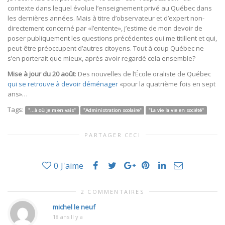
contexte dans lequel évolue l’enseignement privé au Québec dans
les dernières années. Mais à titre d’observateur et d’expert non-
directement concerné par «l’entente», j’estime de mon devoir de
poser publiquement les questions précédentes qui me titillent et qui,
peut-être préoccupent d’autres citoyens. Tout à coup Québec ne
s’en porterait que mieux, après avoir regardé cela ensemble?
Mise à jour du 20 août
: Des nouvelles de l’École oraliste de Québec
qui se retrouve à devoir déménager
«pour la quatrième fois en sept
ans»…
Tags:
"...à où je m'en vais"
"Administration scolaire"
"La vie la vie en société"
PARTAGER CECI
0
J'aime
2 COMMENTAIRES
michel le neuf
18 ans Il y a