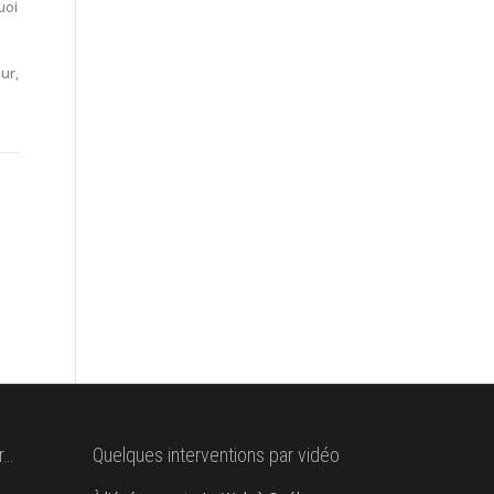
uoi
ur,
r…
Quelques interventions par vidéo