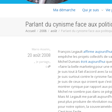
Ma démarche
Qui je suis
Vie
Parlant du cynisme face aux polit
Accueil
2008
août
Parlant du cynisme face aux politiq
,
Mario Asselin
François Legault
affirme aujourd’hu
20 août 2008
empêche les projets collectifs de va
,
,
Michel Dumais
écrit aujourd’hui
que 
Je partage
«faire la belle marketing pour une
6
Je suis tout à fait d’accord avec la 
Je suis surtout contre le cynisme fa
Je suis de ceux qui croient que c’est
montrer cynique par rapport aux po
Michel ne sombre pas dans ce piège 
Mais M. Legault me paraît aujourd’hu
peut plus produire de révolution o
pour notre option, la souveraineté»
C’est trop facile.