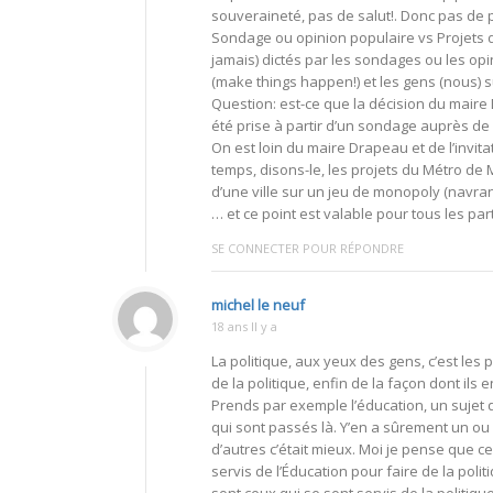
souveraineté, pas de salut!. Donc pas de 
Sondage ou opinion populaire vs Projets d
jamais) dictés par les sondages ou les opi
(make things happen!) et les gens (nous) 
Question: est-ce que la décision du maire Dr
été prise à partir d’un sondage auprès de
On est loin du maire Drapeau et de l’invi
temps, disons-le, les projets du Métro de M
d’une ville sur un jeu de monopoly (navrant
… et ce point est valable pour tous les par
SE CONNECTER POUR RÉPONDRE
michel le neuf
18 ans Il y a
La politique, aux yeux des gens, c’est les 
de la politique, enfin de la façon dont ils e
Prends par exemple l’éducation, un sujet q
qui sont passés là. Y’en a sûrement un ou
d’autres c’était mieux. Moi je pense que c
servis de l’Éducation pour faire de la pol