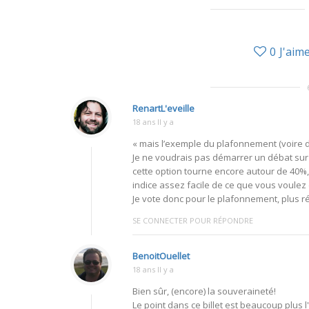
0
J'aim
RenartL'eveille
18 ans Il y a
« mais l’exemple du plafonnement (voire d
Je ne voudrais pas démarrer un débat sur le
cette option tourne encore autour de 40%
indice assez facile de ce que vous voulez d
Je vote donc pour le plafonnement, plus r
SE CONNECTER POUR RÉPONDRE
BenoitOuellet
18 ans Il y a
Bien sûr, (encore) la souveraineté!
Le point dans ce billet est beaucoup plus 