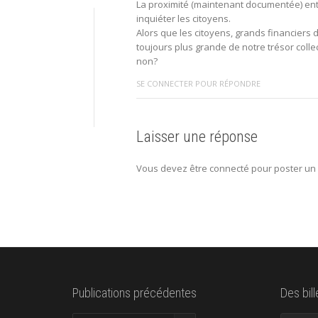
La proximité (maintenant documentée) entre 
inquiéter les citoyens.
Alors que les citoyens, grands financiers d
toujours plus grande de notre trésor colle
non?
SE CONNECTER POUR RÉPONDRE
Laisser une réponse
Vous devez être connecté pour poster un
Publications précédentes
Des bil