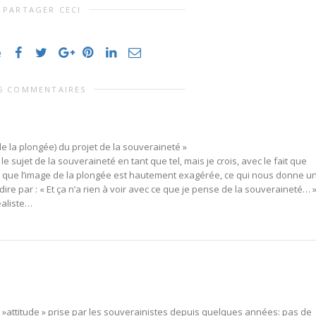
PARTAGER CECI
e
6 COMMENTAIRES
e la plongée) du projet de la souveraineté »
 sujet de la souveraineté en tant que tel, mais je crois, avec le fait que
, que l’image de la plongée est hautement exagérée, ce qui nous donne u
ire par : « Et ça n’a rien à voir avec ce que je pense de la souveraineté… »
éaliste…
l' »attitude » prise par les souverainistes depuis quelques années: pas de