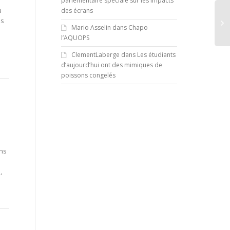
parlementaire spéciale sur les impacts
u
des écrans
es
Mario Asselin
dans
Chapo
l’AQUOPS
ClementLaberge
dans
Les étudiants
d’aujourd’hui ont des mimiques de
poissons congelés
ens
,