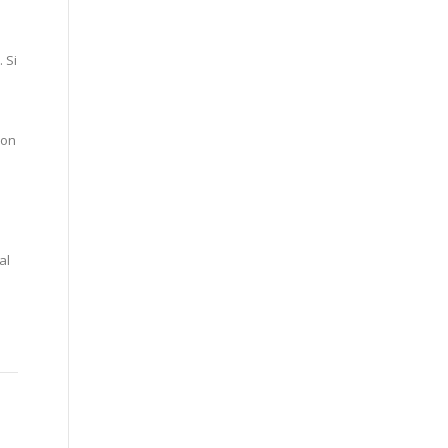
 Si
ion
al
s