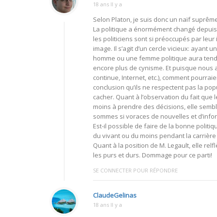
18 ans Il y a
Selon Platon, je suis donc un naïf suprême
La politique a énormément changé depui
les politiciens sont si préoccupés par l
image. Il s’agit d’un cercle vicieux: ayant
homme ou une femme politique aura tendan
encore plus de cynisme. Et puisque nous a
continue, Internet, etc.), comment pourrai
conclusion qu’ils ne respectent pas la pop
cacher. Quant à l’observation du fait que
moins à prendre des décisions, elle semb
sommes si voraces de nouvelles et d’infor
Est-il possible de faire de la bonne politiq
du vivant ou du moins pendant la carrière p
Quant à la position de M. Legault, elle rel
les purs et durs. Dommage pour ce parti!
SE CONNECTER POUR RÉPONDRE
ClaudeGelinas
18 ans Il y a