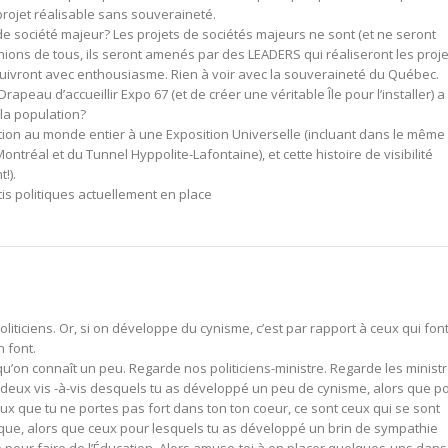
projet réalisable sans souveraineté.
e société majeur? Les projets de sociétés majeurs ne sont (et ne seront
nions de tous, ils seront amenés par des LEADERS qui réaliseront les proje
suivront avec enthousiasme. Rien à voir avec la souveraineté du Québec.
apeau d’accueillir Expo 67 (et de créer une véritable Île pour l’installer) a
 la population?
tation au monde entier à une Exposition Universelle (incluant dans le même
ontréal et du Tunnel Hyppolite-Lafontaine), et cette histoire de visibilité
!).
tis politiques actuellement en place
politiciens. Or, si on développe du cynisme, c’est par rapport à ceux qui fon
n font.
u’on connaît un peu. Regarde nos politiciens-ministre. Regarde les minist
 deux vis -à-vis desquels tu as développé un peu de cynisme, alors que p
eux que tu ne portes pas fort dans ton ton coeur, ce sont ceux qui se sont
itique, alors que ceux pour lesquels tu as développé un brin de sympathie