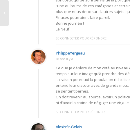
sont ceux qui se sont servis de la politiq
l’une ou l’autre de ces catégories et cert
plus que nous deux sur d’autres sujets que 
Finaces pourraient faire pareil.
Bonne journée !
Le Neuf
SE CONNECTER POUR RÉPONDRE
PhilippeYergeau
18 ans Il y a
Ce que je déplore de mon côté au niveau de
temps sur leur image qu’à prendre des dé
La raison pourquoi la population ridiculise
entend leur discour avec de grands mots
se sentent bernés.
On doit revenir au source, avoir un politi
ni d’avoir la craine de négliger une virgul
SE CONNECTER POUR RÉPONDRE
AlexisSt-Gelais