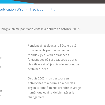
 publication Web
Inscription
e blogue animé par Mario Asselin a débuté en octobre 2002...
Pendant vingt-deux ans, l'école a été
mon véhicule pour «changer le
monde». J'y ai vécu des années
de
fantastiques où j'ai beaucoup appris
des élèves et où je suis allé au bout de
t.
certaines idées.
Depuis 2005, mon parcours en
entreprises m'a permis d'aider des
organisations à mieux prendre le virage
ne
numérique et ainsi de bien gérer le
us
changement.