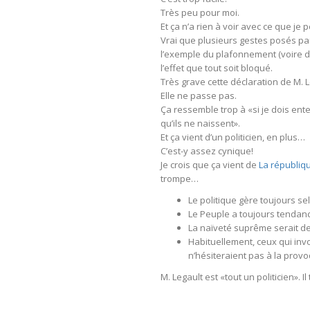
Très peu pour moi.
Et ça n’a rien à voir avec ce que j
Vrai que plusieurs gestes posés par
l’exemple du plafonnement (voire d
l’effet que tout soit bloqué.
Très grave cette déclaration de M. L
Elle ne passe pas.
Ça ressemble trop à «si je dois ente
qu’ils ne naissent».
Et ça vient d’un politicien, en plus…
C’est-y assez cynique!
Je crois que ça vient de
La républiq
trompe…
Le politique gère toujours se
Le Peuple a toujours tendanc
La naïveté suprême serait de 
Habituellement, ceux qui invoq
n’hésiteraient pas à la pro
M. Legault est «tout un politicien». 