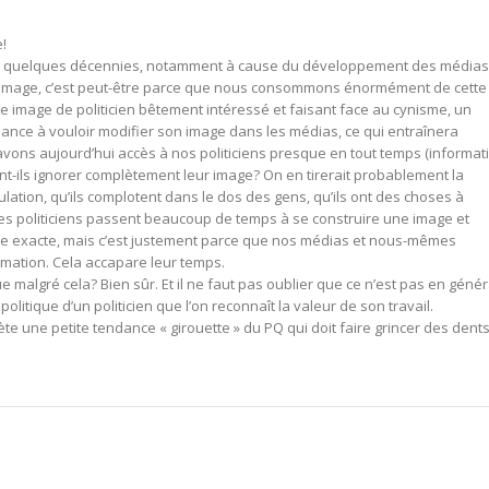
!
s quelques décennies, notamment à cause du développement des médias.
eur image, c’est peut-être parce que nous consommons énormément de cette
 une image de politicien bêtement intéressé et faisant face au cynisme, un
ce à vouloir modifier son image dans les médias, ce qui entraînera
vons aujourd’hui accès à nos politiciens presque en tout temps (informat
ent-ils ignorer complètement leur image? On en tirerait probablement la
ulation, qu’ils complotent dans le dos des gens, qu’ils ont des choses à
 les politiciens passent beaucoup de temps à se construire une image et
le exacte, mais c’est justement parce que nos médias et nous-mêmes
mation. Cela accapare leur temps.
ue malgré cela? Bien sûr. Et il ne faut pas oublier que ce n’est pas en génér
olitique d’un politicien que l’on reconnaît la valeur de son travail.
flète une petite tendance « girouette » du PQ qui doit faire grincer des dent