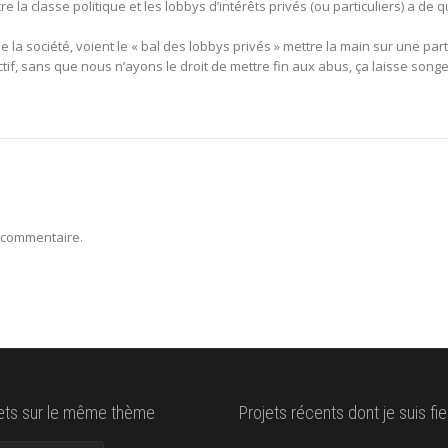
la classe politique et les lobbys d’intérêts privés (ou particuliers) a de q
e la société, voient le « bal des lobbys privés » mettre la main sur une part
ctif, sans que nous n’ayons le droit de mettre fin aux abus, ça laisse songe
 commentaire.
lets sur le même thème
Projets récents dont je suis fie