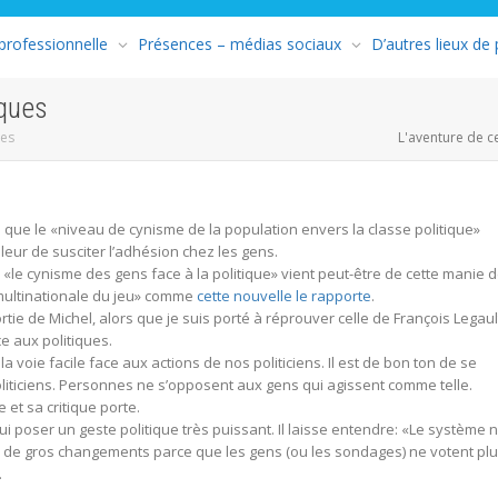
 professionnelle
Présences – médias sociaux
D’autres lieux de
iques
ues
L'aventure de c
i
que le «niveau de cynisme de la population envers la classe politique»
leur de susciter l’adhésion chez les gens.
«le cynisme des gens face à la politique» vient peut-être de cette manie 
 multinationale du jeu» comme
cette nouvelle le rapporte
.
sortie de Michel, alors que je suis porté à réprouver celle de François Legaul
ce aux politiques.
 la voie facile face aux actions de nos politiciens. Il est de bon ton de se
liticiens. Personnes ne s’opposent aux gens qui agissent comme telle.
et sa critique porte.
i poser un geste politique très puissant. Il laisse entendre: «Le système 
u de gros changements parce que les gens (ou les sondages) ne votent pl
.