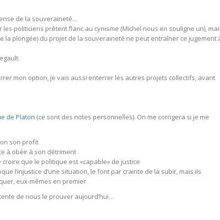
e pense de la souveraineté…
 les politiciens prêtent flanc au cynisme (Michel nous en souligne un), mai
e la plongée) du projet de la souveraineté ne peut entraîner ce jugement 
egault.
rrer mon option, je vais aussi enterrer les autres projets collectifs, avant
ue de Platon
(ce sont des notes personnelles). On me corrigera si je me
lon son profit
e à obéir à son détriment
croire que le politique est «capable» de justice
ue l’injustice d’une situation, le font par crainte de la subir, mais ils
voquer, eux-mêmes en premier
Il tente de nous le prouver aujourd’hui…