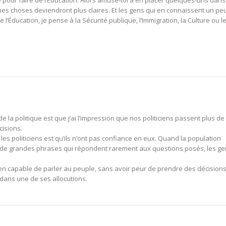
ue pour faire de l’Éducation. Alors amuse-toi à en placer quelques-uns dans
aines choses deviendront plus claires. Et les gens qui en connaissent un pe
l’Éducation, je pense à la Sécurité publique, l’Immigration, la Culture ou l
 la politique est que j’ai l’impression que nos politiciens passent plus de
cisions.
 les politiciens est qu’ils n’ont pas confiance en eux. Quand la population
, de grandes phrases qui répondent rarement aux questions posés, les g
cien capable de parler au peuple, sans avoir peur de prendre des décisions
e dans une de ses allocutions.