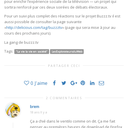
pour enrichir l’expérience sociale de la télévision — un projet qui
sortira renforcé par ces deux soirées de débats électoraux.
Pour un suivi plus complet des réactions sur le projet Buzzz.tv il est
aussi possible de consulter la page suivante
«
http://delicious.com/tag/buzzztv
» (page qui sera mise à jour au
cours des prochains jours).
La gang de buzzz.tv
Tags:
"La vie la vie en société"
LesExplorateursduWeb
PARTAGER CECI
0
J'aime
2 COMMENTAIRES
brem
18 ans Il y a
Ça a chié dans le ventilo comme on dit. Ça me fait
penser au premières heures de download de Firefox