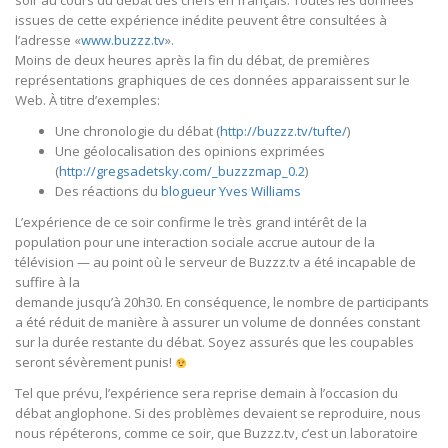
soir au cours du débat des chefs en français. Toutes les données
issues de cette expérience inédite peuvent être consultées à
l’adresse «
www.buzzz.tv
».
Moins de deux heures après la fin du débat, de premières
représentations graphiques de ces données apparaissent sur le
Web. À titre d’exemples:
Une chronologie du débat (
http://buzzz.tv/tufte/
)
Une géolocalisation des opinions exprimées
(
http://gregsadetsky.com/_buzzzmap_0.2
)
Des réactions du
blogueur Yves Williams
L’expérience de ce soir confirme le très grand intérêt de la
population pour une interaction sociale accrue autour de la
télévision — au point où le serveur de Buzzz.tv a été incapable de
suffire à la
demande jusqu’à 20h30. En conséquence, le nombre de participants
a été réduit de manière à assurer un volume de données constant
sur la durée restante du débat. Soyez assurés que les coupables
seront sévèrement punis!
Tel que prévu, l’expérience sera reprise demain à l’occasion du
débat anglophone. Si des problèmes devaient se reproduire, nous
nous répéterons, comme ce soir, que Buzzz.tv, c’est un laboratoire