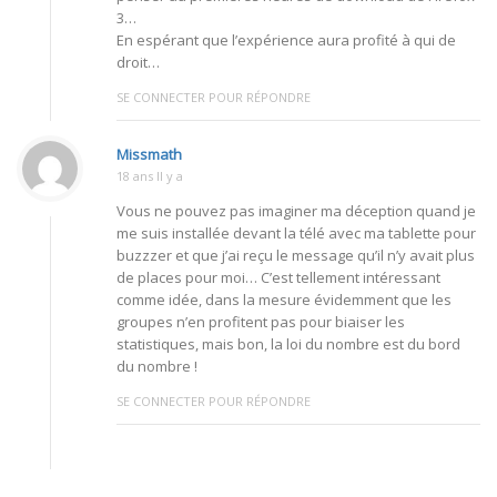
3…
En espérant que l’expérience aura profité à qui de
droit…
SE CONNECTER POUR RÉPONDRE
Missmath
18 ans Il y a
Vous ne pouvez pas imaginer ma déception quand je
me suis installée devant la télé avec ma tablette pour
buzzzer et que j’ai reçu le message qu’il n’y avait plus
de places pour moi… C’est tellement intéressant
comme idée, dans la mesure évidemment que les
groupes n’en profitent pas pour biaiser les
statistiques, mais bon, la loi du nombre est du bord
du nombre !
SE CONNECTER POUR RÉPONDRE