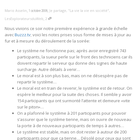
,
,
Mario Asselin
Je partage
,
"La vie la vie en société"
,
1 octobre 2008
,
LesExplorateursduWeb
2
Nous vivions ce soir notre première expérience à grande échelle
avec
Buzzz.tv
; voici les notes prises sous forme de mises à jour au
fur et à mesure du déroulement de la soirée:
Le système ne fonctionne pas; après avoir enregistré 743
participants, la sueur perle sur le front des techniciens car ils
doivent repartir le serveur qui donne des signes de haute
surcharge. Autre détails à venir…
Le moral est à son plus bas, mais on ne désespère pas de
repartir le système…
Le moral est en train de revenir, le système est de retour. On
espère le meilleur pour la suite des choses. Il semble y avoir
154 participants qui ont surmonté l’attente et demeure «vite
sur le piton»…
On a plafonné le système à 201 participants pour pouvoir
s’assurer que le système tienne, mais on ouvre de nouveau
la porte à de nouveaux participants de temps à autres…
Le système est stable, mais on doit rester à autour de 200
participants pour que ça tienne… Désolé pour ceux qui sont