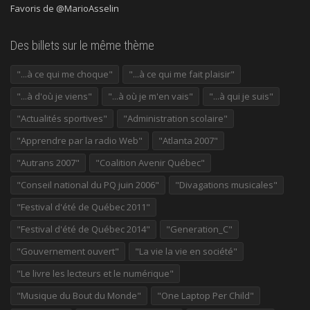
Favoris de @MarioAsselin
Des billets sur le même thème
"...à ce qui me choque"
"...à ce qui me fait plaisir"
"...à d'où je viens"
"...à où je m'en vais"
"...à qui je suis"
"Actualités sportives"
"Administration scolaire"
"Apprendre par la radio Web"
"Atlanta 2007"
"Autrans 2007"
"Coalition Avenir Québec"
"Conseil national du PQ juin 2006"
"Divagations musicales"
"Festival d'été de Québec 2011"
"Festival d'été de Québec 2014"
"Generation_C"
"Gouvernement ouvert"
"La vie la vie en société"
"Le livre les lecteurs et le numérique"
"Musique du Bout du Monde"
"One Laptop Per Child"