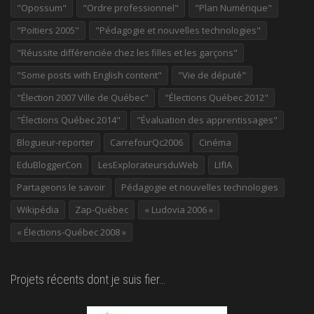
"Opossum"
"Ordre professionnel"
"Plan Numérique"
"Poitiers 2005"
"Pédagogie et nouvelles technologies"
"Réussite différenciée chez les filles et les garçons"
"Some posts with English content"
"Vie de député"
"Élection 2007 Ville de Québec"
"Élections Québec 2012"
"Élections Québec 2014"
"Évaluation des apprentissages"
Blogueur-reporter
CarrefourQc2006
Cinéma
EduBloggerCon
LesExplorateursduWeb
LIfIA
Partageons le savoir
Pédagogie et nouvelles technologies
Wikipédia
Zap-Québec
« Ludovia 2006 »
« Élections-Québec 2008 »
Projets récents dont je suis fier…