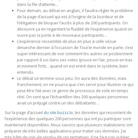
dans la file d’attente…
Pour demain, au débat en anglais, il faudra régler le problème
de la page d’accueil qui est à l’origine de la lourdeur et de
l’obligation de bloquer l’accès à plus de 200 participants. On
découvre ça en regardant la fluidité de l’expérience quand on
ouvre pas la porte à de nouveaux participants…
L’expérience ressemble de plus en plus à celle vécue
dimanche dernier à l’occasion de Tout le monde en parle; c’est
super intéressant de voir comment les autres se positionnent
par rapport à soi dans ses votes (pouce en l’air, pouce en bas
et moment fort)… quand on est entré dans le système, bien
entendu.
Le débat se termine sous peu. On aura des données, mais
franchement, on ne pourra que s’en servir pour illustrer ce qui
peut être fait avec ce genre de processus de vote en temps
réel. On sent que l’échantillon des 200 quelques personnes
avait un préjugé contre un des débattants…
Sur la page d’accueil
du site buzzz.tv
, les données qui ressortent de
l’expérience des quelques 200 personnes qui ont pu participer sont
maintenant disponibles. Nous savons que plusieurs statisticiens ont
préparer de très belles applications pour traiter ces données. J’ai
très hâte de voir «le rendu» de ces tentatives. Il ne faut pas oublier