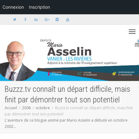
Connexion
Inscription
Activer/dé
Buzzz.tv connaît un départ difficile, mais
finit par démontrer tout son potentiel
Accueil
2008
octobre
Buzzz.tv connaît un départ difficile, mais finit
par démontrer tout son potentiel
L'aventure de ce blogue animé par Mario Asselin a débuté en octobre
2002...