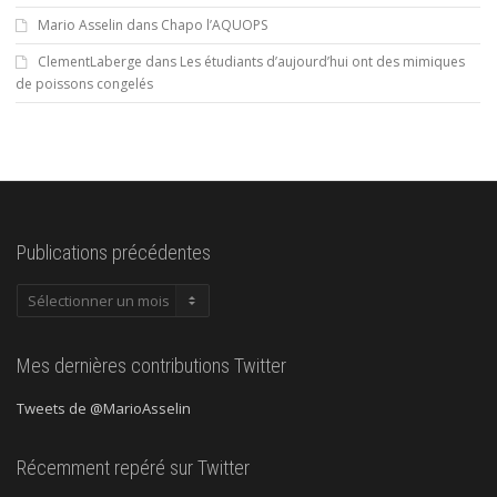
Mario Asselin
dans
Chapo l’AQUOPS
ClementLaberge
dans
Les étudiants d’aujourd’hui ont des mimiques
de poissons congelés
Publications précédentes
Publications
précédentes
Mes dernières contributions Twitter
Tweets de @MarioAsselin
Récemment repéré sur Twitter