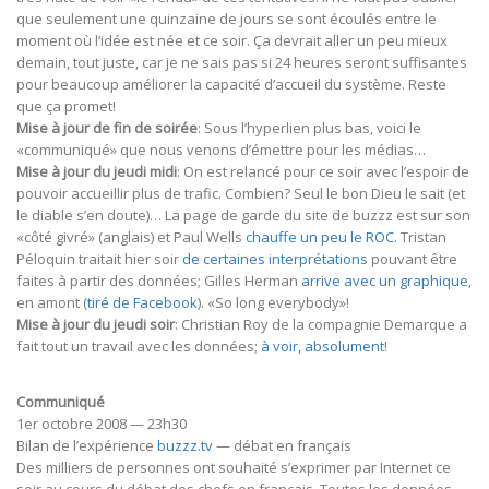
que seulement une quinzaine de jours se sont écoulés entre le
moment où l’idée est née et ce soir. Ça devrait aller un peu mieux
demain, tout juste, car je ne sais pas si 24 heures seront suffisantes
pour beaucoup améliorer la capacité d’accueil du système. Reste
que ça promet!
Mise à jour de fin de soirée
: Sous l’hyperlien plus bas, voici le
«communiqué» que nous venons d’émettre pour les médias…
Mise à jour du jeudi midi
: On est relancé pour ce soir avec l’espoir de
pouvoir accueillir plus de trafic. Combien? Seul le bon Dieu le sait (et
le diable s’en doute)… La page de garde du site de buzzz est sur son
«côté givré» (anglais) et Paul Wells
chauffe un peu le ROC
. Tristan
Péloquin traitait hier soir
de certaines interprétations
pouvant être
faites à partir des données; Gilles Herman
arrive avec un graphique
,
en amont (
tiré de Facebook
). «So long everybody»!
Mise à jour du jeudi soir
: Christian Roy de la compagnie Demarque a
fait tout un travail avec les données;
à voir, absolument
!
Communiqué
1er octobre 2008 — 23h30
Bilan de l’expérience
buzzz.tv
— débat en français
Des milliers de personnes ont souhaité s’exprimer par Internet ce