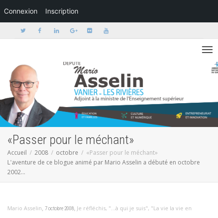
Connexion
Inscription
Activer/dé
«Passer pour le méchant»
Accueil
2008
octobre
«Passer pour le méchant»
L'aventure de ce blogue animé par Mario Asselin a débuté en octobre
2002...
,
,
Mario Asselin
Je réfléchis
,
"...à qui je suis"
,
"La vie la vie en
7 octobre 2008