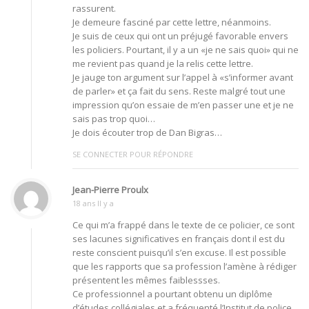
rassurent.
Je demeure fasciné par cette lettre, néanmoins.
Je suis de ceux qui ont un préjugé favorable envers
les policiers. Pourtant, il y a un «je ne sais quoi» qui ne
me revient pas quand je la relis cette lettre.
Je jauge ton argument sur l’appel à «s’informer avant
de parler» et ça fait du sens. Reste malgré tout une
impression qu’on essaie de m’en passer une et je ne
sais pas trop quoi…
Je dois écouter trop de Dan Bigras…
SE CONNECTER POUR RÉPONDRE
Jean-Pierre Proulx
18 ans Il y a
Ce qui m’a frappé dans le texte de ce policier, ce sont
ses lacunes significatives en français dont il est du
reste conscient puisqu’il s’en excuse. Il est possible
que les rapports que sa profession l’amène à rédiger
présentent les mêmes faiblessses.
Ce professionnel a pourtant obtenu un diplôme
d’études collégiales et a fréquenté l’Institut de police