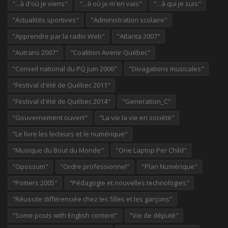
"...à d'où je viens"
"...à où je m'en vais"
"...à qui je suis"
"Actualités sportives"
"Administration scolaire"
"Apprendre par la radio Web"
"Atlanta 2007"
"Autrans 2007"
"Coalition Avenir Québec"
"Conseil national du PQ juin 2006"
"Divagations musicales"
"Festival d'été de Québec 2011"
"Festival d'été de Québec 2014"
"Generation_C"
"Gouvernement ouvert"
"La vie la vie en société"
"Le livre les lecteurs et le numérique"
"Musique du Bout du Monde"
"One Laptop Per Child"
"Opossum"
"Ordre professionnel"
"Plan Numérique"
"Poitiers 2005"
"Pédagogie et nouvelles technologies"
"Réussite différenciée chez les filles et les garçons"
"Some posts with English content"
"Vie de député"