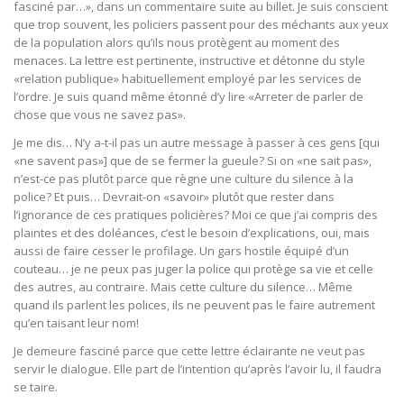
fasciné par…», dans un commentaire suite au billet. Je suis conscient
que trop souvent, les policiers passent pour des méchants aux yeux
de la population alors qu’ils nous protègent au moment des
menaces. La lettre est pertinente, instructive et détonne du style
«relation publique» habituellement employé par les services de
l’ordre. Je suis quand même étonné d’y lire «Arreter de parler de
chose que vous ne savez pas».
Je me dis… N’y a-t-il pas un autre message à passer à ces gens [qui
«ne savent pas»] que de se fermer la gueule? Si on «ne sait pas»,
n’est-ce pas plutôt parce que règne une culture du silence à la
police? Et puis… Devrait-on «savoir» plutôt que rester dans
l’ignorance de ces pratiques policières? Moi ce que j’ai compris des
plaintes et des doléances, c’est le besoin d’explications, oui, mais
aussi de faire cesser le profilage. Un gars hostile équipé d’un
couteau… je ne peux pas juger la police qui protège sa vie et celle
des autres, au contraire. Mais cette culture du silence… Même
quand ils parlent les polices, ils ne peuvent pas le faire autrement
qu’en taisant leur nom!
Je demeure fasciné parce que cette lettre éclairante ne veut pas
servir le dialogue. Elle part de l’intention qu’après l’avoir lu, il faudra
se taire.