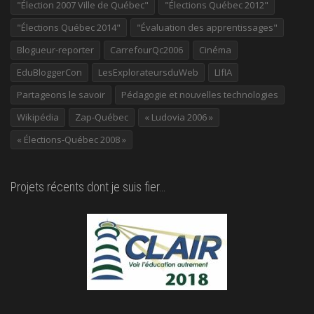
"Élection 2007 Ville de Québec"
"Élections Québec 2012"
"Élections Québec 2014"
"Évaluation des apprentissages"
Blogueur-reporter
CarrefourQc2006
Cinéma
EduBloggerCon
LesExplorateursduWeb
LIfIA
Partageons le savoir
Pédagogie et nouvelles technologies
Wikipédia
Zap-Québec
« Ludovia 2006 »
« Élections-Québec 2008 »
Projets récents dont je suis fier…