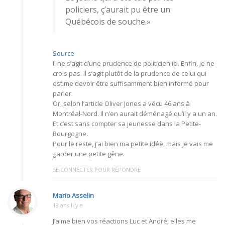
policiers, ç’aurait pu être un
Québécois de souche.»
Source
Il ne s’agit d’une prudence de politicien ici. Enfin, je ne
crois pas. Il s’agit plutôt de la prudence de celui qui
estime devoir être suffisamment bien informé pour
parler.
Or, selon l’article Oliver Jones a vécu 46 ans à
Montréal-Nord. Il n’en aurait déménagé qu’il y a un an.
Et c’est sans compter sa jeunesse dans la Petite-
Bourgogne.
Pour le reste, j’ai bien ma petite idée, mais je vais me
garder une petite gêne.
SE CONNECTER POUR RÉPONDRE
Mario Asselin
18 ans Il y a
J’aime bien vos réactions Luc et André; elles me