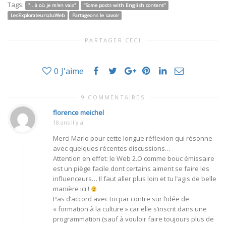
Tags:
"...à où je m'en vais"
"Some posts with English content"
LesExplorateursduWeb
Partageons le savoir
PARTAGER CECI
0
J'aime
9 COMMENTAIRES
florence meichel
18 ans Il y a
Merci Mario pour cette longue réflexion qui résonne
avec quelques récentes discussions…
Attention en effet: le Web 2.O comme bouc émissaire
est un piège facile dont certains aiment se faire les
influenceurs… Il faut aller plus loin et tu l’agis de belle
manière ici !
Pas d’accord avec toi par contre sur l’idée de
« formation à la culture » car elle s’inscrit dans une
programmation (sauf à vouloir faire toujours plus de