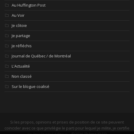
Au Huffington Post
Au Voir
Je côtoie
Je partage
Je réfléchis
Journal de Québec / de Montréal
L'Actualité
Non classé
Sur le blogue coalisé
Si les propos, opinions et prises de position de ce site peuvent
coïncider avec ce que privilégie le parti pour lequel je milite, je certifie
en être le seul éditeur. -
©2026 Thème KLEO