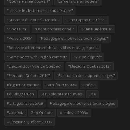
"Gouvernement ouvert"
"La vie la vie en société"
"Le livre les lecteurs et le numérique"
"Musique du Bout du Monde"
"One Laptop Per Child"
"Opossum"
"Ordre professionnel"
"Plan Numérique"
"Poitiers 2005"
"Pédagogie et nouvelles technologies"
"Réussite différenciée chez les filles et les garçons"
"Some posts with English content"
"Vie de député"
"Élection 2007 Ville de Québec"
"Élections Québec 2012"
"Élections Québec 2014"
"Évaluation des apprentissages"
Blogueur-reporter
CarrefourQc2006
Cinéma
EduBloggerCon
LesExplorateursduWeb
LIfIA
Partageons le savoir
Pédagogie et nouvelles technologies
Wikipédia
Zap-Québec
« Ludovia 2006 »
« Élections-Québec 2008 »