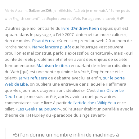
,
,
Mario Asselin
Je réfléchis
,
"...à où je m'en vais"
,
"Some posts
28 décembre 2008
,
with English content"
,
LesExplorateursduWeb
,
Partageons le savoir
9
D’autres que moi ont parlé du
livre d’Andrew Keen
depuis qu’il est
apparu dans le paysage, à l’été 2007. «Internet tue notre culture»,
rien de moins.
Pisani écrira
«Keen s’en prend au web 2.0 au nom de
l’ordre moral»,
Narvic lancera plutôt
que l’ouvrage «est souvent
brouillon et mal construit, parfois excessif ou caricatural», mais «qu’il
pointe de réels problèmes et met en avant des enjeux de société
fondamentaux».
Malaison le citera
en parlant de «démocratisation
du Web [qui] est une honte qui mine la vérité, l’expérience et le
talent».
Jarvis refusera
de débattre avec lui et enfin,
sur le portail
Web de Libé
, on publiera une entrevue dans laquelle il affirmera
que «les journaux citoyens sont idéalisés». C’est
chez Olivier Le
Deuff
que je me suis arrêté, après avoir lu quelques autres
commentaires sur le livre à partir
de l’article chez Wikipédia
et ce
billet, «
Les Geeks au pouvoir
», où l’auteur établit un parallèle avec la
théorie de T.H Huxley du «paradoxe du singe savant»:
«Si l’on donne un nombre infini de machines à