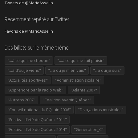
Tweets de @MarioAsselin
Récemment repéré sur Twitter
Favoris de @MarioAsselin
Des billets sur le même thème
"...à ce qui me choque"
"...à ce qui me fait plaisir"
"...à d'où je viens"
"...à où je m'en vais"
"...à qui je suis"
"Actualités sportives"
"Administration scolaire"
"Apprendre par la radio Web"
"Atlanta 2007"
"Autrans 2007"
"Coalition Avenir Québec"
"Conseil national du PQ juin 2006"
"Divagations musicales"
"Festival d'été de Québec 2011"
"Festival d'été de Québec 2014"
"Generation_C"