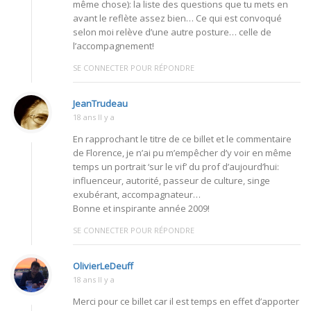
même chose): la liste des questions que tu mets en
avant le reflète assez bien… Ce qui est convoqué
selon moi relève d’une autre posture… celle de
l’accompagnement!
SE CONNECTER POUR RÉPONDRE
JeanTrudeau
18 ans Il y a
En rapprochant le titre de ce billet et le commentaire
de Florence, je n’ai pu m’empêcher d’y voir en même
temps un portrait ‘sur le vif’ du prof d’aujourd’hui:
influenceur, autorité, passeur de culture, singe
exubérant, accompagnateur…
Bonne et inspirante année 2009!
SE CONNECTER POUR RÉPONDRE
OlivierLeDeuff
18 ans Il y a
Merci pour ce billet car il est temps en effet d’apporter