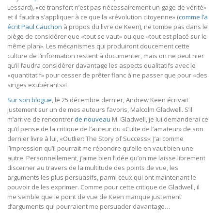
Lessard), «ce transfert n’est pas nécessairement un gage de vérité»
et il faudra s’appliquer à ce que la «révolution citoyenne» (
comme l’a
écrit Paul Cauchon
à propos du livre de Keen), ne tombe pas dans le
piège de considérer que «tout se vaut» ou que «tout est placé sur le
même plan». Les mécanismes qui produiront doucement cette
culture de l’information restent à documenter, mais on ne peut nier
qu’il faudra considérer davantage les aspects qualitatifs avec le
«quantitatif» pour cesser de prêter flanc à ne passer que pour «des
singes exubérants»!
Sur son blogue
, le 25 décembre dernier, Andrew Keen écrivait
justement sur un de mes auteurs favoris, Malcolm Gladwell. S’il
m’arrive de rencontrer
de nouveau
M. Gladwell, je lui demanderai ce
qu’il pense de la critique de l’auteur du «Culte de l’amateur» de son
dernier livre à lui, «Outlier: The Story of Success». J’ai comme
l’impression qu’il pourrait me répondre qu’elle en vaut bien une
autre. Personnellement, j’aime bien l’idée qu’on me laisse librement
discerner au travers de la multitude des points de vue, les
arguments les plus persuasifs, parmi ceux qui ont maintenant le
pouvoir de les exprimer. Comme pour cette critique de Gladwell, il
me semble que le point de vue de Keen manque justement
d’arguments qui pourraient me persuader davantage…