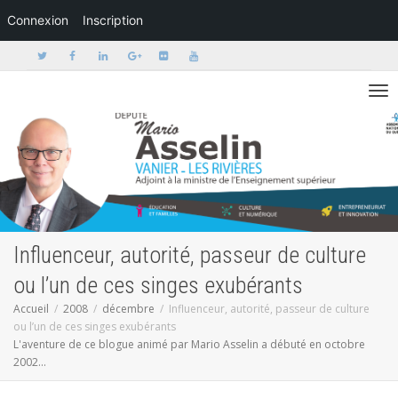
Connexion
Inscription
Activer/dé
Influenceur, autorité, passeur de culture
ou l’un de ces singes exubérants
Accueil
2008
décembre
Influenceur, autorité, passeur de culture
ou l’un de ces singes exubérants
L'aventure de ce blogue animé par Mario Asselin a débuté en octobre
2002...