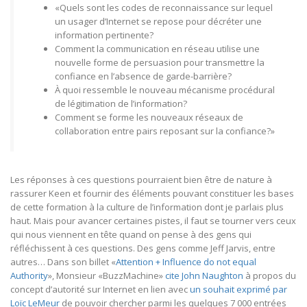
«Quels sont les codes de reconnaissance sur lequel
un usager d’Internet se repose pour décréter une
information pertinente?
Comment la communication en réseau utilise une
nouvelle forme de persuasion pour transmettre la
confiance en l’absence de garde-barrière?
À quoi ressemble le nouveau mécanisme procédural
de légitimation de l’information?
Comment se forme les nouveaux réseaux de
collaboration entre pairs reposant sur la confiance?»
Les réponses à ces questions pourraient bien être de nature à
rassurer Keen et fournir des éléments pouvant constituer les bases
de cette formation à la culture de l’information dont je parlais plus
haut. Mais pour avancer certaines pistes, il faut se tourner vers ceux
qui nous viennent en tête quand on pense à des gens qui
réfléchissent à ces questions. Des gens comme Jeff Jarvis, entre
autres… Dans son billet «
Attention + Influence do not equal
Authority
», Monsieur «BuzzMachine»
cite John Naughton
à propos du
concept d’autorité sur Internet en lien avec
un souhait exprimé par
Loïc LeMeur
de pouvoir chercher parmi les quelques 7 000 entrées