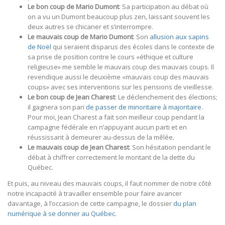
Le bon coup de Mario Dumont
: Sa participation au débat où
on a vu un Dumont beaucoup plus zen, laissant souvent les
deux autres se chicaner et s’interrompre.
Le mauvais coup de Mario Dumont
: Son
allusion aux sapins
de Noël
qui seraient disparus des écoles dans le contexte de
sa prise de position contre le cours «éthique et culture
religieuse» me semble le mauvais coup des mauvais coups. Il
revendique aussi le deuxième «mauvais coup des mauvais
coups» avec ses interventions sur les pensions de vieillesse.
Le bon coup de Jean Charest
: Le déclenchement des élections;
il gagnera son pari
de passer de minoritaire à majoritaire
.
Pour moi, Jean Charest a fait son meilleur coup pendant la
campagne fédérale en n’appuyant aucun parti et en
réussissant à demeurer au-dessus de la mêlée.
Le mauvais coup de Jean Charest
: Son hésitation pendant le
débat à chiffrer correctement le montant de la dette du
Québec.
Et puis, au niveau des mauvais coups, il faut nommer de notre côté
notre incapacité à travailler ensemble pour faire avancer
davantage, à l’occasion de cette campagne, le dossier
du plan
numérique à se donner au Québec
.