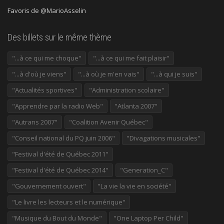
Favoris de @MarioAsselin
Des billets sur le même thème
"...à ce qui me choque"
"...à ce qui me fait plaisir"
"...à d'où je viens"
"...à où je m'en vais"
"...à qui je suis"
"Actualités sportives"
"Administration scolaire"
"Apprendre par la radio Web"
"Atlanta 2007"
"Autrans 2007"
"Coalition Avenir Québec"
"Conseil national du PQ juin 2006"
"Divagations musicales"
"Festival d'été de Québec 2011"
"Festival d'été de Québec 2014"
"Generation_C"
"Gouvernement ouvert"
"La vie la vie en société"
"Le livre les lecteurs et le numérique"
"Musique du Bout du Monde"
"One Laptop Per Child"