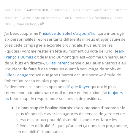
,
,
Mario Asselin
Je réfléchis
,
"...à où je m'en vais"
,
"Administration
6 décembre 2008
scolaire"
,
"La vie la vie en société"
,
"Plan Numérique"
,
« Élections-Québec
,
2008 »
,
Zap-Québec
2
J’ai beaucoup aimé
l’initiative du Soleil d’aujourd’hui
qui a interrogé
six personnalités représentants différents milieux et ayant suivi de
près cette campagne électorale provinciale. Plusieurs belles
«quotes» vont me rester en tête au moment du vote de lundi.
Jean-
François Dumas
dit de Mario Dumont qu’il est «comme un marqueur
de 50 buts en disette»,
Gilles Parent
pense que Pauline Marois a eu
«l’audace de faire fi des critiques quant à son image de snob» et
Gilles Lesage
trouve que Jean Charest est une sorte «d’émule de
Robert Bourassa en plus populaire».
Évidemment, ce sont les opinions
d’Égide Royer
qui ont le plus
retenu mon attention parce qu’il oeuvre en éducation; j’ai
toujours
eu
beaucoup de respect pour ses prises de position…
Le bon coup de Pauline Marois
: «Son intention d’intervenir le
plus tôt possible avec les agences de service de garde et de
services sociaux pour dépister dès la petite enfance les
élèves en difficulté. Si quelqu’un met ça dans son programme,
on est obligé d’applaudir.»