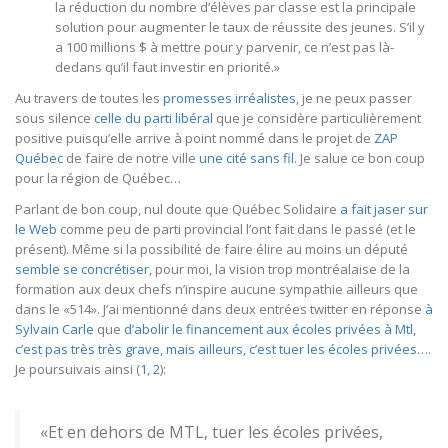
la réduction du nombre d’élèves par classe est la principale
solution pour augmenter le taux de réussite des jeunes. S’il y
a 100 millions $ à mettre pour y parvenir, ce n’est pas là-
dedans qu’il faut investir en priorité.»
Au travers de toutes les
promesses irréalistes
, je ne peux passer
sous silence
celle du parti libéral
que je considère particulièrement
positive puisqu’elle arrive à point nommé dans le projet de
ZAP
Québec
de faire de notre ville
une cité sans fil
. Je salue ce bon coup
pour la région de Québec…
Parlant de bon coup, nul doute que Québec Solidaire
a fait jaser sur
le Web
comme peu de parti provincial l’ont fait dans le passé (et le
présent). Même si la possibilité de faire élire au moins un député
semble se concrétiser
, pour moi, la vision trop montréalaise de la
formation aux deux chefs n’inspire aucune sympathie ailleurs que
dans le «514». J’ai mentionné dans deux entrées twitter en réponse
à
Sylvain Carle
que
d’abolir le financement aux écoles privées à Mtl,
c’est pas très très grave, mais ailleurs, c’est tuer les écoles privées…
.
Je poursuivais ainsi (
1
,
2
):
«Et en dehors de MTL, tuer les écoles privées,