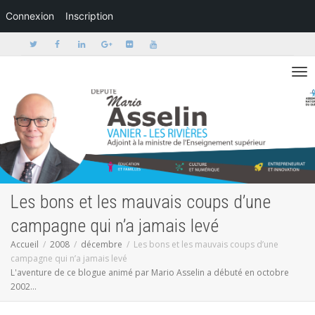
Connexion
Inscription
Activer/dé
Les bons et les mauvais coups d’une
campagne qui n’a jamais levé
Accueil
2008
décembre
Les bons et les mauvais coups d’une
campagne qui n’a jamais levé
L'aventure de ce blogue animé par Mario Asselin a débuté en octobre
2002...