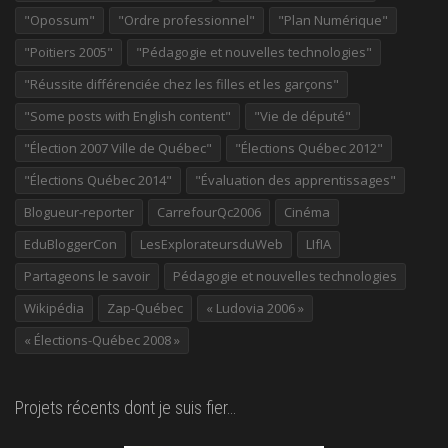
"Opossum"
"Ordre professionnel"
"Plan Numérique"
"Poitiers 2005"
"Pédagogie et nouvelles technologies"
"Réussite différenciée chez les filles et les garçons"
"Some posts with English content"
"Vie de député"
"Élection 2007 Ville de Québec"
"Élections Québec 2012"
"Élections Québec 2014"
"Évaluation des apprentissages"
Blogueur-reporter
CarrefourQc2006
Cinéma
EduBloggerCon
LesExplorateursduWeb
LIfIA
Partageons le savoir
Pédagogie et nouvelles technologies
Wikipédia
Zap-Québec
« Ludovia 2006 »
« Élections-Québec 2008 »
Projets récents dont je suis fier…