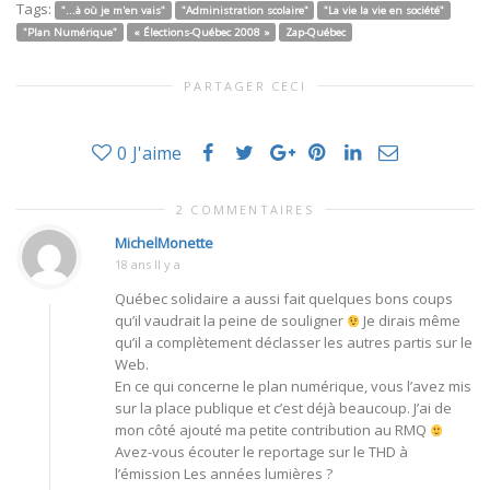
Tags:
"...à où je m'en vais"
"Administration scolaire"
"La vie la vie en société"
"Plan Numérique"
« Élections-Québec 2008 »
Zap-Québec
PARTAGER CECI
0
J'aime
2 COMMENTAIRES
MichelMonette
18 ans Il y a
Québec solidaire a aussi fait quelques bons coups
qu’il vaudrait la peine de souligner
Je dirais même
qu’il a complètement déclasser les autres partis sur le
Web.
En ce qui concerne le plan numérique, vous l’avez mis
sur la place publique et c’est déjà beaucoup. J’ai de
mon côté ajouté ma petite contribution au RMQ
Avez-vous écouter le reportage sur le THD à
l’émission Les années lumières ?