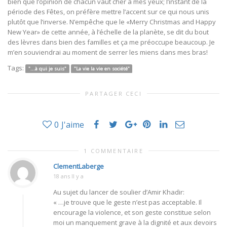
bien que l’opinion de chacun vaut cher à mes yeux; l’instant de la
période des Fêtes, on préfère mettre l’accent sur ce qui nous unis
plutôt que l’inverse. N’empêche que le «Merry Christmas and Happy
New Year» de cette année, à l’échelle de la planète, se dit du bout
des lèvres dans bien des familles et ça me préoccupe beaucoup. Je
m’en souviendrai au moment de serrer les miens dans mes bras!
Tags:
"...à qui je suis"
"La vie la vie en société"
PARTAGER CECI
0
J'aime
1 COMMENTAIRE
ClementLaberge
18 ans Il y a
Au sujet du lancer de soulier d’Amir Khadir:
« …je trouve que le geste n’est pas acceptable. Il
encourage la violence, et son geste constitue selon
moi un manquement grave à la dignité et aux devoirs