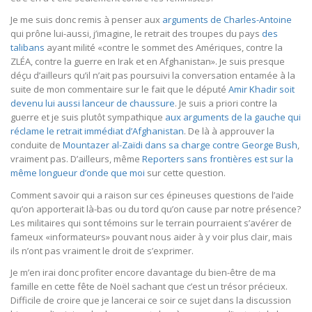
Je me suis donc remis à penser aux
arguments de Charles-Antoine
qui prône lui-aussi, j’imagine, le retrait des troupes du pays
des
talibans
ayant milité «contre le sommet des Amériques, contre la
ZLÉA, contre la guerre en Irak et en Afghanistan». Je suis presque
déçu d’ailleurs qu’il n’ait pas poursuivi la conversation entamée à la
suite de mon commentaire sur le fait que le député
Amir Khadir soit
devenu lui aussi lanceur de chaussure
. Je suis a priori contre la
guerre et je suis plutôt sympathique
aux arguments de la gauche qui
réclame le retrait immédiat d’Afghanistan
. De là à approuver la
conduite de
Mountazer al-Zaïdi dans sa charge contre George Bush
,
vraiment pas. D’ailleurs, même
Reporters sans frontières est sur la
même longueur d’onde que moi
sur cette question.
Comment savoir qui a raison sur ces épineuses questions de l’aide
qu’on apporterait là-bas ou du tord qu’on cause par notre présence?
Les militaires qui sont témoins sur le terrain pourraient s’avérer de
fameux «informateurs» pouvant nous aider à y voir plus clair, mais
ils n’ont pas vraiment le droit de s’exprimer.
Je m’en irai donc profiter encore davantage du bien-être de ma
famille en cette fête de Noël sachant que c’est un trésor précieux.
Difficile de croire que je lancerai ce soir ce sujet dans la discussion