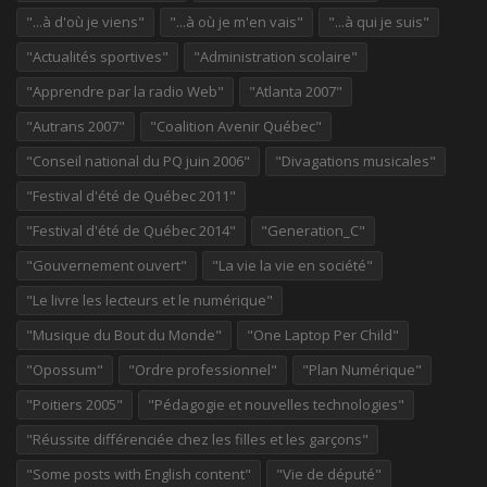
"...à d'où je viens"
"...à où je m'en vais"
"...à qui je suis"
"Actualités sportives"
"Administration scolaire"
"Apprendre par la radio Web"
"Atlanta 2007"
"Autrans 2007"
"Coalition Avenir Québec"
"Conseil national du PQ juin 2006"
"Divagations musicales"
"Festival d'été de Québec 2011"
"Festival d'été de Québec 2014"
"Generation_C"
"Gouvernement ouvert"
"La vie la vie en société"
"Le livre les lecteurs et le numérique"
"Musique du Bout du Monde"
"One Laptop Per Child"
"Opossum"
"Ordre professionnel"
"Plan Numérique"
"Poitiers 2005"
"Pédagogie et nouvelles technologies"
"Réussite différenciée chez les filles et les garçons"
"Some posts with English content"
"Vie de député"