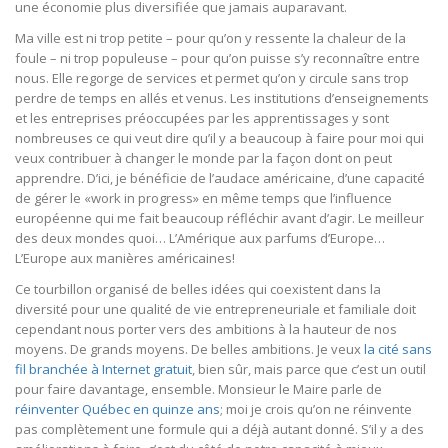
une économie plus diversifiée que jamais auparavant.
Ma ville est ni trop petite – pour qu’on y ressente la chaleur de la
foule – ni trop populeuse – pour qu’on puisse s’y reconnaître entre
nous. Elle regorge de services et permet qu’on y circule sans trop
perdre de temps en allés et venus. Les institutions d’enseignements
et les entreprises préoccupées par les apprentissages y sont
nombreuses ce qui veut dire qu’il y a beaucoup à faire pour moi qui
veux contribuer à changer le monde par la façon dont on peut
apprendre. D’ici, je bénéficie de l’audace américaine, d’une capacité
de gérer le «work in progress» en même temps que l’influence
européenne qui me fait beaucoup réfléchir avant d’agir. Le meilleur
des deux mondes quoi… L’Amérique aux parfums d’Europe…
L’Europe aux manières américaines!
Ce tourbillon organisé de belles idées qui coexistent dans la
diversité pour une qualité de vie entrepreneuriale et familiale doit
cependant nous porter vers des ambitions à la hauteur de nos
moyens. De grands moyens. De belles ambitions. Je veux
la cité sans
fil branchée à Internet gratuit
, bien sûr, mais parce que c’est un outil
pour faire davantage, ensemble. Monsieur le Maire parle de
réinventer Québec en quinze ans
; moi je crois qu’on ne réinvente
pas complètement une formule qui a déjà autant donné. S’il y a des