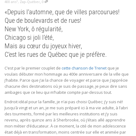
,
400 ans"
,
Zap-Québec
0
«Depuis l’automne, que de villes parcourues!
Que de boulevards et de rues!
New York, ô régularité,
Chicago si joli l’été,
Mais au cœur du joyeux hiver,
C’est les rues de Québec que je préfère.
C’est par le premier couplet de
cette chanson de Trenet
que je
voulais débuter mon hommage au 400e anniversaire de la ville que
j’habite. Parce que j’ai la chance de voyager et parce que j’apprécie
chacune des destinations où je suis de passage, je peux dire sans
ambages que ce lieu qui m’habite compte par-dessus tout.
Endroit idéal pour la famille, je n’ai pas choisi Québec; j’y suis né!
Jusqu’à vingt et un an, je me suis préparé ici à ma vie adulte, à l’abri
des tourments, formé par les meilleures institutions et j’y suis
revenu, après quinze ans à Sherbrooke, où j’étais allé apprendre
mon métier d’éducateur. À ce moment, la cité de mon adolescence
était déjà en transformation, moins centrée sur elle et animée par