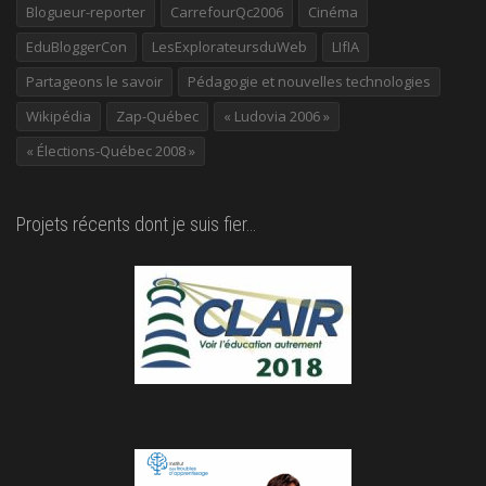
Blogueur-reporter
CarrefourQc2006
Cinéma
EduBloggerCon
LesExplorateursduWeb
LIfIA
Partageons le savoir
Pédagogie et nouvelles technologies
Wikipédia
Zap-Québec
« Ludovia 2006 »
« Élections-Québec 2008 »
Projets récents dont je suis fier…