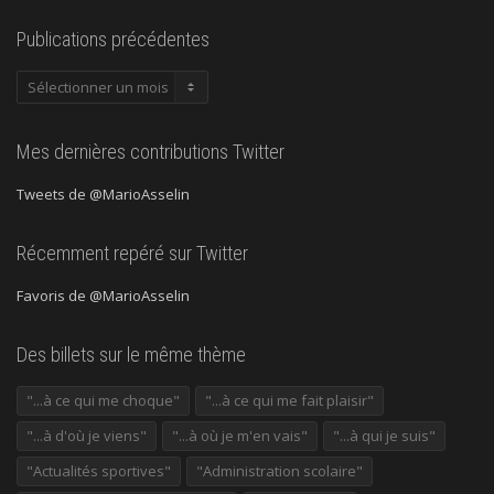
Publications précédentes
Publications
précédentes
Mes dernières contributions Twitter
Tweets de @MarioAsselin
Récemment repéré sur Twitter
Favoris de @MarioAsselin
Des billets sur le même thème
"...à ce qui me choque"
"...à ce qui me fait plaisir"
"...à d'où je viens"
"...à où je m'en vais"
"...à qui je suis"
"Actualités sportives"
"Administration scolaire"