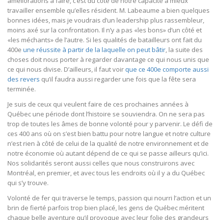
améliorations à faire, c’est du côté de notre capacité à mieux
travailler ensemble qu’elles résident. M. Labeaume a bien quelques
bonnes idées, mais je voudrais d’un leadership plus rassembleur,
moins axé sur la confrontation. Il n’y a pas «les bons» d’un côté et
«les méchants» de l’autre. Si les qualités de batailleurs ont fait du
400e
une réussite à partir de la laquelle on peut bâtir
, la suite des
choses doit nous porter à regarder davantage ce qui nous unis que
ce qui nous divise. D’ailleurs, il faut voir
que ce 400e comporte aussi
des revers
qu’il faudra aussi regarder une fois que la fête sera
terminée.
Je suis de ceux qui veulent faire de ces prochaines années à
Québec une période dont l’histoire se souviendra. On ne sera pas
trop de toutes les âmes de bonne volonté pour y parvenir. Le défi de
ces 400 ans où on s’est bien battu pour notre langue et notre culture
n’est rien à côté de celui de la qualité de notre environnement et de
notre économie où autant dépend de ce qui se passe ailleurs qu’ici.
Nos solidarités seront aussi celles que nous construirons avec
Montréal, en premier, et avec tous les endroits où il y a du Québec
qui s’y trouve.
Volonté de fer qui traverse le temps, passion qui nourri l’action et un
brin de fierté parfois trop bien placé, les gens de Québec méritent
chaque belle aventure qu’il provoque avec leur folie des grandeurs