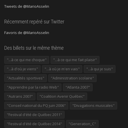
Tweets de @MarioAsselin
Récemment repéré sur Twitter
Favoris de @MarioAsselin
Des billets sur le même thème
"...à ce qui me choque"
"...à ce qui me fait plaisir"
"...à d'où je viens"
"...à où je m'en vais"
"...à qui je suis"
"Actualités sportives"
"Administration scolaire"
"Apprendre par la radio Web"
"Atlanta 2007"
"Autrans 2007"
"Coalition Avenir Québec"
"Conseil national du PQ juin 2006"
"Divagations musicales"
"Festival d'été de Québec 2011"
"Festival d'été de Québec 2014"
"Generation_C"