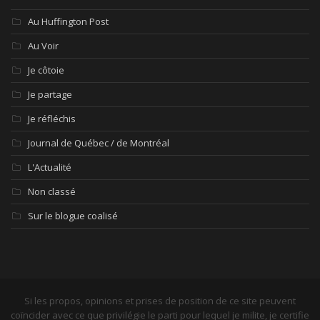
Au Huffington Post
Au Voir
Je côtoie
Je partage
Je réfléchis
Journal de Québec / de Montréal
L'Actualité
Non classé
Sur le blogue coalisé
Si les propos, opinions et prises de position de ce site peuvent
coïncider avec ce que privilégie le parti pour lequel je milite, je certifie