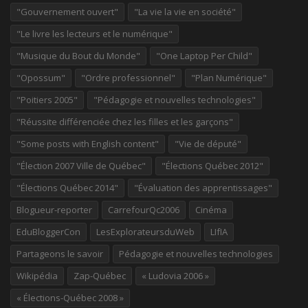
"Gouvernement ouvert"
"La vie la vie en société"
"Le livre les lecteurs et le numérique"
"Musique du Bout du Monde"
"One Laptop Per Child"
"Opossum"
"Ordre professionnel"
"Plan Numérique"
"Poitiers 2005"
"Pédagogie et nouvelles technologies"
"Réussite différenciée chez les filles et les garçons"
"Some posts with English content"
"Vie de député"
"Élection 2007 Ville de Québec"
"Élections Québec 2012"
"Élections Québec 2014"
"Évaluation des apprentissages"
Blogueur-reporter
CarrefourQc2006
Cinéma
EduBloggerCon
LesExplorateursduWeb
LIfIA
Partageons le savoir
Pédagogie et nouvelles technologies
Wikipédia
Zap-Québec
« Ludovia 2006 »
« Élections-Québec 2008 »