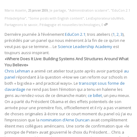
,
,
Mario Asselin
Je partage
,
"Administration scolaire"
,
"EduCon 2.1
25 janvier 2009
Philadelphia"
,
"Some posts with English content"
,
LesExplorateursduWeb
,
,
Partageons le savoir
,
Pédagogie et nouvelles technologies
0
Dernière journée à l’événement
EduCon 2.1
; trois ateliers (
1
,
2
,
3
),
précédés par un panel qui nous mèneront à la fin de ce qu’on ne
veut pas qui se termine… Le
Science Leadership Academy
est
toujours aussi inspirant.
«Where Does It Live: Building Systems And Structures Around What
You Believe»
Chris Lehman
a animé cet atelier tout juste après avoir participé
au
panel
répondant à la question «How we can reform our schools in
both « big idea » and practical ways». Le
transcript sous forme de
clavardage
ne rend pas bien l’émotion qui a tenu en haleine les
gens au rendez-vous de ce dimanche matin;
ce billet
, un peu mieux.
On a parlé du Président Obama et des effets potentiels de son
arrivée pour une première fois, officiellement et il n’y a pas vraiment
de choses originales à écrire sur ce court moment du panel où j’ai eu
l’impression que la
nomination d’Arne Duncan
avait complètement
éteint mes collègues américains. Une sorte de confirmation que «le
principe de Peter» avait gouverné le choix du Président… Chris a