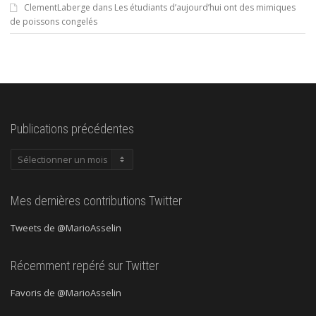
ClementLaberge
dans
Les étudiants d’aujourd’hui ont des mimiques
de poissons congelés
Publications précédentes
Publications
précédentes
Mes dernières contributions Twitter
Tweets de @MarioAsselin
Récemment repéré sur Twitter
Favoris de @MarioAsselin