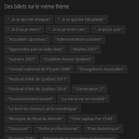
Des billets sur le même thème
"...à ce qui me choque"
"...à ce qui me fait plaisir"
"...à d'où je viens"
"...à où je m'en vais"
"...à qui je suis"
"Actualités sportives"
"Administration scolaire"
"Apprendre par la radio Web"
"Atlanta 2007"
"Autrans 2007"
"Coalition Avenir Québec"
"Conseil national du PQ juin 2006"
"Divagations musicales"
"Festival d'été de Québec 2011"
"Festival d'été de Québec 2014"
"Generation_C"
"Gouvernement ouvert"
"La vie la vie en société"
"Le livre les lecteurs et le numérique"
"Musique du Bout du Monde"
"One Laptop Per Child"
"Opossum"
"Ordre professionnel"
"Plan Numérique"
"Poitiers 2005"
"Pédagogie et nouvelles technologies"