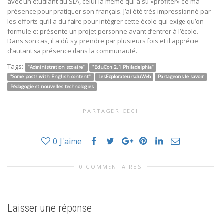
avec un étudiant du SLA, celui-là même qui a su «profiter» de ma
présence pour pratiquer son français. J’ai été très impressionné par
les efforts qu’il a du faire pour intégrer cette école qui exige qu’on
formule et présente un projet personne avant d’entrer à l’école.
Dans son cas, il a dû s’y prendre par plusieurs fois et il apprécie
d’autant sa présence dans la communauté.
Tags:
"Administration scolaire"
"EduCon 2.1 Philadelphia"
"Some posts with English content"
LesExplorateursduWeb
Partageons le savoir
Pédagogie et nouvelles technologies
PARTAGER CECI
0
J'aime
0 COMMENTAIRES
Laisser une réponse