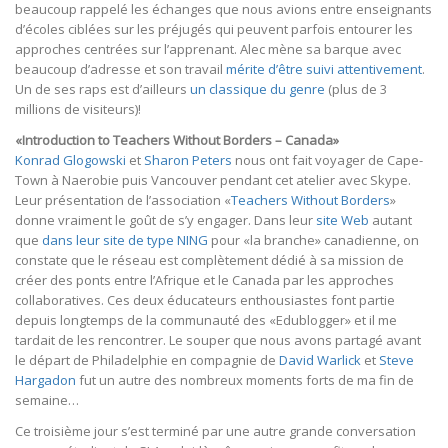
beaucoup rappelé les échanges que nous avions entre enseignants
d’écoles ciblées sur les préjugés qui peuvent parfois entourer les
approches centrées sur l’apprenant. Alec mène sa barque avec
beaucoup d’adresse et son travail
mérite d’être suivi attentivement
.
Un de ses raps est d’ailleurs
un classique du genre
(plus de 3
millions de visiteurs)!
«Introduction to Teachers Without Borders – Canada»
Konrad Glogowski
et
Sharon Peters
nous ont fait voyager de Cape-
Town à Naerobie puis Vancouver pendant cet atelier avec Skype.
Leur présentation de l’association «
Teachers Without Borders
»
donne vraiment le goût de s’y engager. Dans leur
site Web
autant
que
dans leur site de type NING
pour «la branche» canadienne, on
constate que le réseau est complètement dédié à sa mission de
créer des ponts entre l’Afrique et le Canada par les approches
collaboratives. Ces deux éducateurs enthousiastes font partie
depuis longtemps de la communauté des «Edublogger» et il me
tardait de les rencontrer. Le souper que nous avons partagé avant
le départ de Philadelphie en compagnie de
David Warlick
et
Steve
Hargadon
fut un autre des nombreux moments forts de ma fin de
semaine…
Ce troisième jour s’est terminé par une autre grande conversation