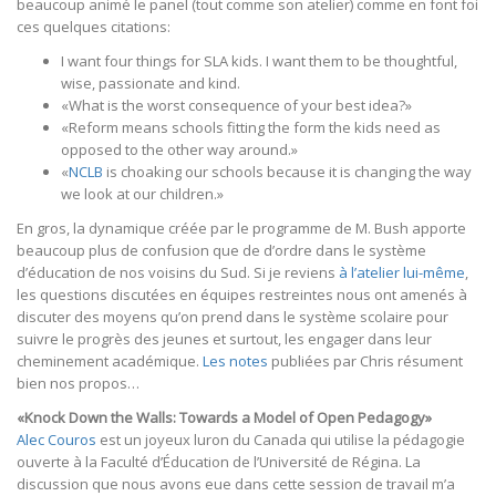
beaucoup animé le panel (tout comme son atelier) comme en font foi
ces quelques citations:
I want four things for SLA kids. I want them to be thoughtful,
wise, passionate and kind.
«What is the worst consequence of your best idea?»
«Reform means schools fitting the form the kids need as
opposed to the other way around.»
«
NCLB
is choaking our schools because it is changing the way
we look at our children.»
En gros, la dynamique créée par le programme de M. Bush apporte
beaucoup plus de confusion que de d’ordre dans le système
d’éducation de nos voisins du Sud. Si je reviens
à l’atelier lui-même
,
les questions discutées en équipes restreintes nous ont amenés à
discuter des moyens qu’on prend dans le système scolaire pour
suivre le progrès des jeunes et surtout, les engager dans leur
cheminement académique.
Les notes
publiées par Chris résument
bien nos propos…
«Knock Down the Walls: Towards a Model of Open Pedagogy»
Alec Couros
est un joyeux luron du Canada qui utilise la pédagogie
ouverte à la Faculté d’Éducation de l’Université de Régina. La
discussion que nous avons eue dans cette session de travail m’a