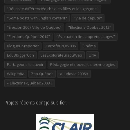
"Réussite différenciée chez les filles et les garçons"
"Some posts with English content"
"Vie de député"
"Élection 2007 Ville de Québec"
"Élections Québec 2012"
"Élections Québec 2014"
"Évaluation des apprentissages"
Blogueur-reporter
CarrefourQc2006
Cinéma
EduBloggerCon
LesExplorateursduWeb
LIfIA
Partageons le savoir
Pédagogie et nouvelles technologies
Wikipédia
Zap-Québec
« Ludovia 2006 »
« Élections-Québec 2008 »
Projets récents dont je suis fier…