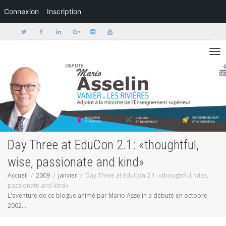
Connexion
Inscription
Activer/dé
Day Three at EduCon 2.1: «thoughtful,
wise, passionate and kind»
Accueil
2009
janvier
Day Three at EduCon 2.1: «thoughtful, wise,
passionate and kind»
L'aventure de ce blogue animé par Mario Asselin a débuté en octobre
2002...